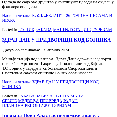
Од тада до сада ово друштво у континуитету ради на очувању
фолклора овог дела…
Настави читање
К.У.Д. „БЕЛАЦ“ – 26 ГОДИНА ПЕСАМА И
ИГАРА
Posted in
БОЈНИК
ЗАБАВА
МАНИФЕСТАЦИЈЕ
ТУРИЗАМ
ЗДРАВ ДАН У ПРИДВОРИЦИ КОД БОЈНИКА
Датум објављивања:
13. априла 2024.
Манифестација под називом „Здрав Дан“ одржана је у порти
цркве Св. Архангела Гаврила у Придворици код Бојника.
Т.О.Бојник у сарадњи са Установом Спортска хала и
Спортским савезом општине Бојник организовала…
Настави читање
ЗДРАВ ДАН У ПРИДВОРИЦИ КОД
БОЈНИКА
Posted in
ЗАБАВА
ЗАВИЧАЈ
ЈУГ НА МАПИ
СРБИЈЕ
МЕДВЕЂА
ПРИВРЕДА
РАДАН
ПЛАНИНА
РЕПОРТАЖЕ
ТУРИЗАМ
Брвнара Нови Алас гастрономски драгуљ