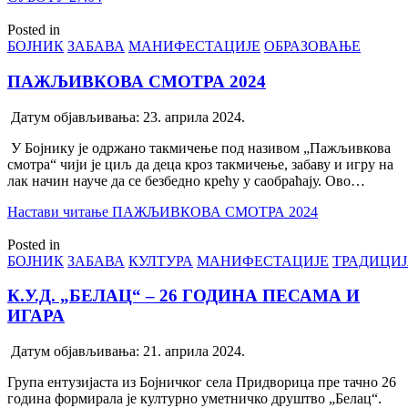
Posted in
БОЈНИК
ЗАБАВА
МАНИФЕСТАЦИЈЕ
ОБРАЗОВАЊЕ
ПАЖЉИВКОВА СМОТРА 2024
Датум објављивања:
23. априла 2024.
У Бојнику је одржано такмичење под називом „Пажљивкова
смотра“ чији је циљ да деца кроз такмичење, забаву и игру на
лак начин науче да се безбедно крећу у саобраћају. Ово…
Настави читање
ПАЖЉИВКОВА СМОТРА 2024
Posted in
БОЈНИК
ЗАБАВА
КУЛТУРА
МАНИФЕСТАЦИЈЕ
ТРАДИЦИ
К.У.Д. „БЕЛАЦ“ – 26 ГОДИНА ПЕСАМА И
ИГАРА
Датум објављивања:
21. априла 2024.
Група ентузијаста из Бојничког села Придворица пре тачно 26
година формирала је културно уметничко друштво „Белац“.