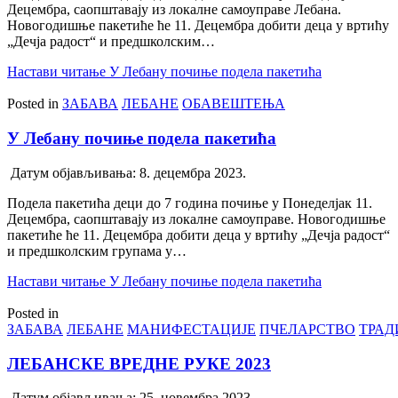
Децембра, саопштавају из локалне самоуправе Лебана.
Новогодишње пакетиће ће 11. Децембра добити деца у вртићу
„Дечја радост“ и предшколским…
Настави читање
У Лебану почиње подела пакетића
Posted in
ЗАБАВА
ЛЕБАНЕ
ОБАВЕШТЕЊА
У Лебану почиње подела пакетића
Датум објављивања:
8. децембра 2023.
Подела пакетића деци до 7 година почиње у Понеделјак 11.
Децембра, саопштавају из локалне самоуправе. Новогодишње
пакетиће ће 11. Децембра добити деца у вртићу „Дечја радост“
и предшколским групама у…
Настави читање
У Лебану почиње подела пакетића
Posted in
ЗАБАВА
ЛЕБАНЕ
МАНИФЕСТАЦИЈЕ
ПЧЕЛАРСТВО
ТРАД
ЛЕБАНСКЕ ВРЕДНЕ РУКЕ 2023
Датум објављивања:
25. новембра 2023.