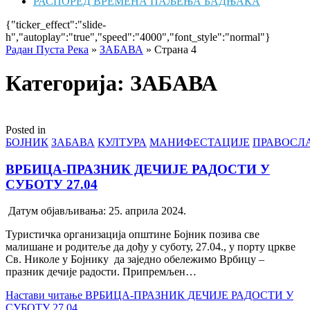
РАСПОРЕД ВРЕМЕНА ПАЉЕЊА БАДЊАКА
{"ticker_effect":"slide-
h","autoplay":"true","speed":"4000","font_style":"normal"}
Радан Пуста Река
»
ЗАБАВА
»
Страна 4
Категорија: ЗАБАВА
Posted in
БОЈНИК
ЗАБАВА
КУЛТУРА
МАНИФЕСТАЦИЈЕ
ПРАВОСЛ
ВРБИЦА-ПРАЗНИК ДЕЧИЈЕ РАДОСТИ У
СУБОТУ 27.04
Датум објављивања:
25. априла 2024.
Туристичка организација општине Бојник позива све
малишане и родитеље да дођу у суботу, 27.04., у порту цркве
Св. Николе у Бојнику да заједно обележимо Врбицу –
празник дечије радости. Припремљен…
Настави читање
ВРБИЦА-ПРАЗНИК ДЕЧИЈЕ РАДОСТИ У
СУБОТУ 27.04