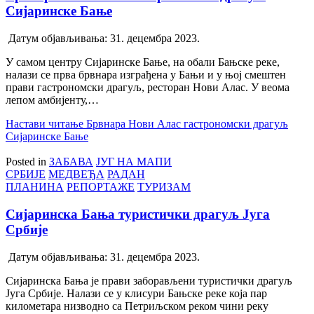
Сијаринске Бање
Датум објављивања:
31. децембра 2023.
У самом центру Сијаринске Бање, на обали Бањске реке,
налази се прва брвнара изграђена у Бањи и у њој смештен
прави гастрономски драгуљ, ресторан Нови Алас. У веома
лепом амбијенту,…
Настави читање
Брвнара Нови Алас гастрономски драгуљ
Сијаринске Бање
Posted in
ЗАБАВА
ЈУГ НА МАПИ
СРБИЈЕ
МЕДВЕЂА
РАДАН
ПЛАНИНА
РЕПОРТАЖЕ
ТУРИЗАМ
Сијаринска Бања туристички драгуљ Југа
Србије
Датум објављивања:
31. децембра 2023.
Сијаринска Бања је прави заборављени туристички драгуљ
Југа Србије. Налази се у клисури Бањске реке која пар
километара низводно са Петриљском реком чини реку