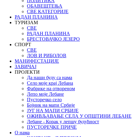
ПОЛИТИКА
ОБАВЕШТЕЊА
СВЕ КАТЕГОРИЈЕ
РАДАН ПЛАНИНА
ТУРИЗАМ
СВЕ
РАДАН ПЛАНИНА
БРЕСТОВАЧКО ЈЕЗЕРО
СПОРТ
СВЕ
ЛОВ И РИБОЛОВ
МАНИФЕСТАЦИЈЕ
ЗАВИЧАЈ
ПРОЈЕКТИ
Да наши буду са нама
Село моје крај Лебана
Фабрике на отвореном
Лепо моје Лебане
Пусторечко село
Бојник на мапи Србије
ЈУГ НА МАПИ СРБИЈЕ
ОЖИВЉАВАЊЕ СЕЛА У ОПШТИНИ ЛЕБАНЕ
Лебане - Корак у лепшу будућност
ПУСТОРЕЧКЕ ПРИЧЕ
О нама