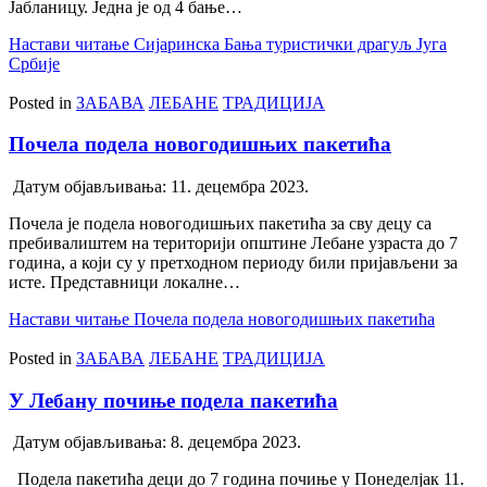
Јабланицу. Једна је од 4 бање…
Настави читање
Сијаринска Бања туристички драгуљ Југа
Србије
Posted in
ЗАБАВА
ЛЕБАНЕ
ТРАДИЦИЈА
Почела подела новогодишњих пакетића
Датум објављивања:
11. децембра 2023.
Почела је подела новогодишњих пакетића за сву децу са
пребивалиштем на територији општине Лебане узраста до 7
година, а који су у претходном периоду били пријављени за
исте. Представници локалне…
Настави читање
Почела подела новогодишњих пакетића
Posted in
ЗАБАВА
ЛЕБАНЕ
ТРАДИЦИЈА
У Лебану почиње подела пакетића
Датум објављивања:
8. децембра 2023.
Подела пакетића деци до 7 година почиње у Понеделјак 11.