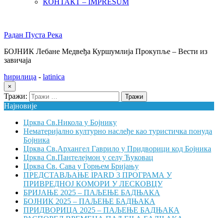
КОНТАКТ – IMPRESUM
Радан Пуста Река
БОЈНИК Лебане Медвеђа Куршумлија Прокупље – Вести из
завичаја
ћирилица
-
latinica
×
Тражи:
Најновије
Црква Св.Никола у Бојнику
Нематеријално културно наслеђе као туристичка понуда
Бојника
Црква Св.Архангел Гаврило у Придворици код Бојника
Црква Св.Пантелејмон у селу Ћуковац
Црква Св. Сава у Горњем Бријању
ПРЕДСТАВЉАЊЕ IPARD 3 ПРОГРАМА У
ПРИВРЕДНОЈ КОМОРИ У ЛЕСКОВЦУ
БРИЈАЊЕ 2025 – ПАЉЕЊЕ БАДЊАКА
БОЈНИК 2025 – ПАЉЕЊЕ БАДЊАКА
ПРИДВОРИЦА 2025 – ПАЉЕЊЕ БАДЊАКА