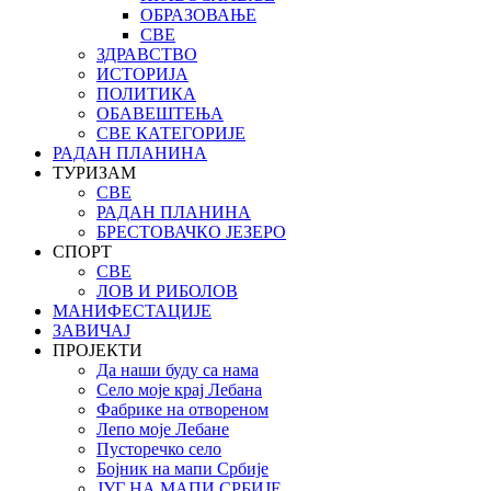
ОБРАЗОВАЊЕ
СВЕ
ЗДРАВСТВО
ИСТОРИЈА
ПОЛИТИКА
ОБАВЕШТЕЊА
СВЕ КАТЕГОРИЈЕ
РАДАН ПЛАНИНА
ТУРИЗАМ
СВЕ
РАДАН ПЛАНИНА
БРЕСТОВАЧКО ЈЕЗЕРО
СПОРТ
СВЕ
ЛОВ И РИБОЛОВ
МАНИФЕСТАЦИЈЕ
ЗАВИЧАЈ
ПРОЈЕКТИ
Да наши буду са нама
Село моје крај Лебана
Фабрике на отвореном
Лепо моје Лебане
Пусторечко село
Бојник на мапи Србије
ЈУГ НА МАПИ СРБИЈЕ