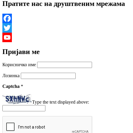
Пратите нас на друштвеним мрежама
Facebook
Twitter
YouTube
Пријави ме
Channel
Корисничко име
Лозинка
Captcha
*
Type the text displayed above: