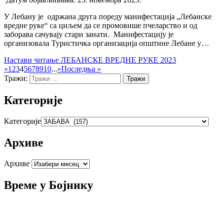
У Лебану је одржана друга пореду манифестација „Лебанске
вредне руке“ са циљем да се промовише пчеларство и од
заборава сачувају стари занати. Манифестацију је
организовала Туристичка организација општине Лебане у…
Настави читање
ЛЕБАНСКЕ ВРЕДНЕ РУКЕ 2023
«
1
2
3
4
5
6
7
8
9
10
...
»
Последња »
Тражи:
Категорије
Категорије
Архиве
Архиве
Време у Бојнику