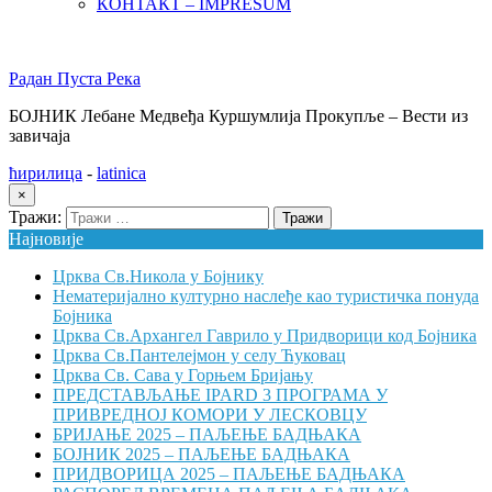
КОНТАКТ – IMPRESUM
Радан Пуста Река
БОЈНИК Лебане Медвеђа Куршумлија Прокупље – Вести из
завичаја
ћирилица
-
latinica
×
Тражи:
Најновије
Црква Св.Никола у Бојнику
Нематеријално културно наслеђе као туристичка понуда
Бојника
Црква Св.Архангел Гаврило у Придворици код Бојника
Црква Св.Пантелејмон у селу Ћуковац
Црква Св. Сава у Горњем Бријању
ПРЕДСТАВЉАЊЕ IPARD 3 ПРОГРАМА У
ПРИВРЕДНОЈ КОМОРИ У ЛЕСКОВЦУ
БРИЈАЊЕ 2025 – ПАЉЕЊЕ БАДЊАКА
БОЈНИК 2025 – ПАЉЕЊЕ БАДЊАКА
ПРИДВОРИЦА 2025 – ПАЉЕЊЕ БАДЊАКА