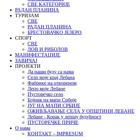
СВЕ КАТЕГОРИЈЕ
РАДАН ПЛАНИНА
ТУРИЗАМ
СВЕ
РАДАН ПЛАНИНА
БРЕСТОВАЧКО ЈЕЗЕРО
СПОРТ
СВЕ
ЛОВ И РИБОЛОВ
МАНИФЕСТАЦИЈЕ
ЗАВИЧАЈ
ПРОЈЕКТИ
Да наши буду са нама
Село моје крај Лебана
Фабрике на отвореном
Лепо моје Лебане
Пусторечко село
Бојник на мапи Србије
ЈУГ НА МАПИ СРБИЈЕ
ОЖИВЉАВАЊЕ СЕЛА У ОПШТИНИ ЛЕБАНЕ
Лебане - Корак у лепшу будућност
ПУСТОРЕЧКЕ ПРИЧЕ
О нама
КОНТАКТ – IMPRESUM