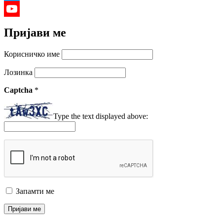
Twitter
YouTube
Пријави ме
Channel
Корисничко име
Лозинка
Captcha
*
Type the text displayed above:
Запамти ме