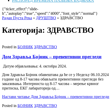
РАСПОРЕД ВРЕМЕНА ПАЉЕЊА БАДЊАКА
{"ticker_effect":"slide-
h","autoplay":"true","speed":"4000","font_style":"normal"}
Радан Пуста Река
»
ДРУШТВО
»
ЗДРАВСТВО
Категорија: ЗДРАВСТВО
Posted in
БОЈНИК
ЗДРАВСТВО
Дом Здравља Бојник – превентивни прегледи
Датум објављивања:
4. октобра 2024.
Дом Здравља Бојник обавештава да ће се у Недељу 06.10.2024
године од 8-17 часова обављати превентивни прегледи без
заказивања. Интерниста од 8-17 часова – мерење крвног
притиска, ЕКГ лабараторија од…
Настави читање
Дом Здравља Бојник – превентивни прегледи
Posted in
БОЈНИК
ЗДРАВСТВО