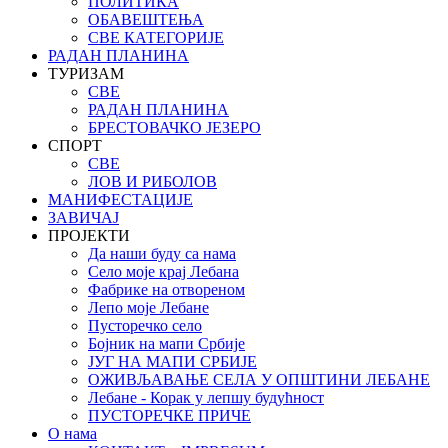
ПОЛИТИКА
ОБАВЕШТЕЊА
СВЕ КАТЕГОРИЈЕ
РАДАН ПЛАНИНА
ТУРИЗАМ
СВЕ
РАДАН ПЛАНИНА
БРЕСТОВАЧКО ЈЕЗЕРО
СПОРТ
СВЕ
ЛОВ И РИБОЛОВ
МАНИФЕСТАЦИЈЕ
ЗАВИЧАЈ
ПРОЈЕКТИ
Да наши буду са нама
Село моје крај Лебана
Фабрике на отвореном
Лепо моје Лебане
Пусторечко село
Бојник на мапи Србије
ЈУГ НА МАПИ СРБИЈЕ
ОЖИВЉАВАЊЕ СЕЛА У ОПШТИНИ ЛЕБАНЕ
Лебане - Корак у лепшу будућност
ПУСТОРЕЧКЕ ПРИЧЕ
О нама