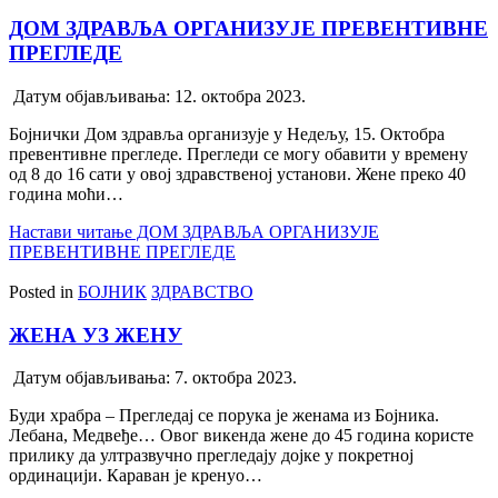
ДОМ ЗДРАВЉА ОРГАНИЗУЈЕ ПРЕВЕНТИВНЕ
ПРЕГЛЕДЕ
Датум објављивања:
12. октобра 2023.
Бојнички Дом здравља организује у Недељу, 15. Октобра
превентивне прегледе. Прегледи се могу обавити у времену
од 8 до 16 сати у овој здравственој установи. Жене преко 40
година моћи…
Настави читање
ДОМ ЗДРАВЉА ОРГАНИЗУЈЕ
ПРЕВЕНТИВНЕ ПРЕГЛЕДЕ
Posted in
БОЈНИК
ЗДРАВСТВО
ЖЕНА УЗ ЖЕНУ
Датум објављивања:
7. октобра 2023.
Буди храбра – Прегледај се порука је женама из Бојника.
Лебана, Медвеђе… Овог викенда жене до 45 година користе
прилику да ултразвучно прегледају дојке у покретној
ординацији. Караван је кренуо…