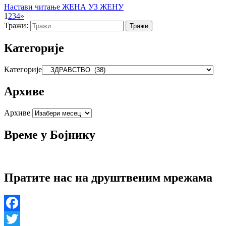
Настави читање
ЖЕНА УЗ ЖЕНУ
1
2
3
4
»
Тражи:
Категорије
Категорије
Архиве
Архиве
Време у Бојнику
Пратите нас на друштвеним мрежама
Facebook