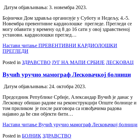
Датум објављивања:
3. новембра 2023.
Бојнички Дом здравља организује у Суботу и Недељу, 4.-5.
Новембра превентивне кардиолошке прегледе. Прегледи се
могу обавити у времену од 8 до 16 сати у овој здравственој
установи. кардиолошки преглед…
Настави читање
ПРЕВЕНТИВНИ КАРДИОЛОШКИ
ПРЕГЛЕДИ
Posted in
ЗДРАВСТВО
ЈУГ НА МАПИ СРБИЈЕ
ЛЕСКОВАЦ
Вучић уручио мамограф Лесковачкој болници
Датум објављивања:
24. октобра 2023.
Председник Републике Србије, Александар Вучић је данас у
Лесковцу обишао радове на реконструкцији Опште болнице и
том приликом је после разговора са извођачима радова
најавио да ће сви објекти бити…
Настави читање
Вучић уручио мамограф Лесковачкој болници
Posted in
БОЈНИК
ЗДРАВСТВО