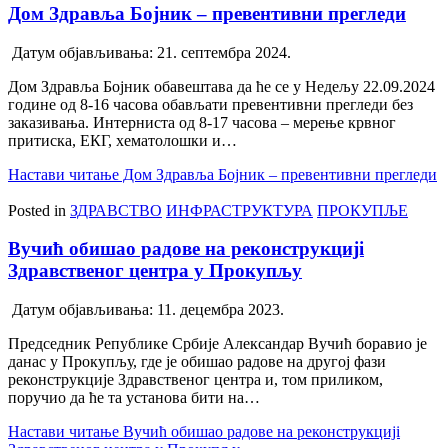
Дом Здравља Бојник – превентивни прегледи
Датум објављивања:
21. септембра 2024.
Дом Здравља Бојник обавештава да ће се у Недељу 22.09.2024
године од 8-16 часова обављати превентивни прегледи без
заказивања. Интерниста од 8-17 часова – мерење крвног
притиска, ЕКГ, хематолошки и…
Настави читање
Дом Здравља Бојник – превентивни прегледи
Posted in
ЗДРАВСТВО
ИНФРАСТРУКТУРА
ПРОКУПЉЕ
Вучић обишао радове на реконструкцијi
Здравственог центра у Прокупљу
Датум објављивања:
11. децембра 2023.
Председник Републике Србије Александар Вучић боравио је
данас у Прокупљу, где је обишао радове на другој фази
реконструкције Здравственог центра и, том приликом,
поручио да ће та установа бити на…
Настави читање
Вучић обишао радове на реконструкцијi