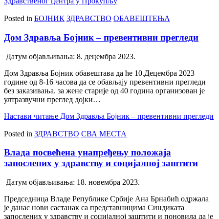
Здравственог центра у Прокупљу
Posted in
БОЈНИК
ЗДРАВСТВО
ОБАВЕШТЕЊА
Дом Здравља Бојник – превентивни прегледи
Датум објављивања:
8. децембра 2023.
Дом Здравља Бојник обавештава да ће 10.Децембра 2023
године од 8-16 часова да се обављају превентивни прегледи
без заказивања. за жене старије од 40 година организован је
ултразвучни преглед дојки…
Настави читање
Дом Здравља Бојник – превентивни прегледи
Posted in
ЗДРАВСТВО
СВА МЕСТА
Влада посвећена унапређењу положаја
запослених у здравству и социјалној заштити
Датум објављивања:
18. новембра 2023.
Председница Владе Републике Србије Ана Брнабић одржала
је данас нови састанак са представницима Синдиката
запослених у здравству и социјалној заштити и поновила да је