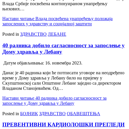
Влада Србије посвећена континуираном унапређењу
њихових…
Настави читање
Влада посвећена унапређењу положаја
запослених у здравству и социјалној заштити
Posted in
ЗДРАВСТВО
ЛЕБАНЕ
40 радника добило сагласносност за запослење у
Дому здравља у Лебану
Датум објављивања:
16. новембра 2023.
Данас је 40 радника који ће потписати уговоре на неодређено
време у Дому здравља у Лебану било на пријему у
Скупштинској сали Општине Лебане заједно са директором
Владаном Станојевићем. Од…
Настави читање
40 радника добило сагласносност за
запослење у Дому здравља у Лебану
Posted in
БОЈНИК
ЗДРАВСТВО
ОБАВЕШТЕЊА
ПРЕВЕНТИВНИ КАРДИОЛОШКИ ПРЕГЛЕДИ