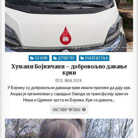
БОЈНИК
ДРУШТВО
ОБАВЕШТЕЊА
Posted
in
Хумани Бојничани – добровољно давање
крви
ДАТУМ
12. МАЈА 2024.
ОБЈАВЉИВАЊА:
У Бојнику су добровољни даваоци крви имали прилике да дају крв.
Акција је организован у сарадњи Завода за трансфузију крви из
Ниша и Црвеног крста из Бојника. Крв се давала…
ХУМАНИ
НАСТАВИ ЧИТАЊЕ
БОЈНИЧАНИ
–
ДОБРОВОЉНО
ДАВАЊЕ
КРВИ