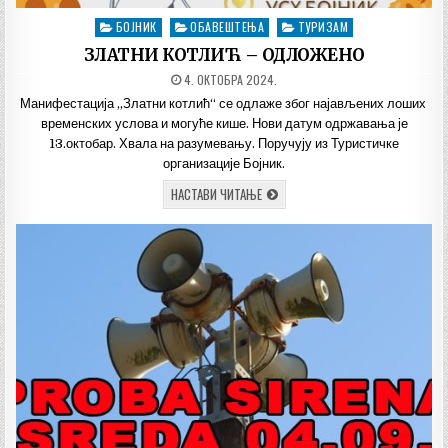
БОЈНИК
ОБАВЕШТЕЊА
ТУРИЗАМ
Posted
in
ЗЛАТНИ КОТЛИЋ – ОДЛОЖЕНО
ДАТУМ
4. ОКТОБРА 2024.
ОБЈАВЉИВАЊА:
Манифестација „Златни котлић“ се одлаже због најављених лоших
временских услова и могуће кише. Нови датум одржавања је
13.октобар. Хвала на разумевању. Поручују из Туристичке
организације Бојник.
ЗЛАТНИ
НАСТАВИ ЧИТАЊЕ
КОТЛИЋ
–
ОДЛОЖЕНО