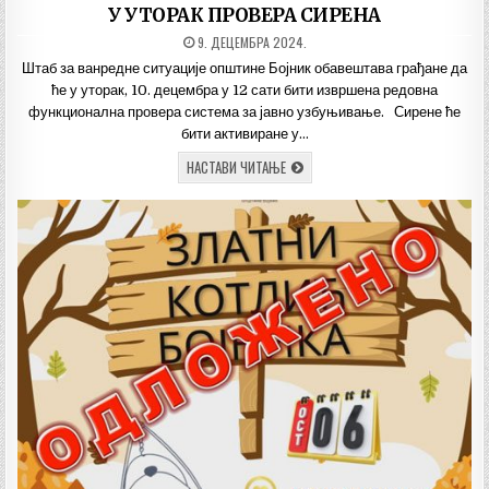
in
У УТОРАК ПРОВЕРА СИРЕНА
ДАТУМ
9. ДЕЦЕМБРА 2024.
ОБЈАВЉИВАЊА:
Штаб за ванредне ситуације општине Бојник обавештава грађане да
ће у уторак, 10. децембра у 12 сати бити извршена редовна
функционална провера система за јавно узбуњивање. Сирене ће
бити активиране у…
У
НАСТАВИ ЧИТАЊЕ
УТОРАК
ПРОВЕРА
СИРЕНА