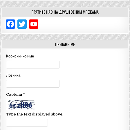
ПРАТИТЕ НАС НА ДРУШТВЕНИМ МРЕЖАМА
F
T
Y
a
w
o
c
it
u
ПРИЈАВИ МЕ
e
te
T
Корисничко име
b
r
u
o
b
Лозинка
o
e
k
C
Captcha
*
h
a
n
Type the text displayed above:
n