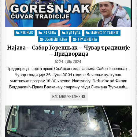
БОЈНИК
ЗАБАВА
КУЛТУРА
МАНИФЕСТАЦИЈЕ
Posted
in
ОБАВЕШТЕЊА
ТРАДИЦИЈА
Најава – Сабор Горешњак – Чувар традиције
– Придворица
ДАТУМ
24. ЈУЛА 2024.
ОБЈАВЉИВАЊА:
Придворица, порта цркве Св.Архангела Гаврила Сабор Горешњак –
Чувар традиције 26. Јула 2024 године Вечерњи културно-
уметнички програм 19:30 часова. Наступају: Delux bend Филип
Богдановић-Првак Балкана у свирању гајди Снежана Ђуришић…
НАЈАВА
НАСТАВИ ЧИТАЊЕ
–
САБОР
ГОРЕШЊАК
–
ЧУВАР
ТРАДИЦИЈЕ
–
ПРИДВОРИЦА