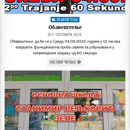
ОБАВЕШТЕЊА
Posted
in
Обавештење
ДАТУМ
2. СЕПТЕМБРА 2024.
ОБЈАВЉИВАЊА:
Обавештење да ће се у Среду 04.09.2023. године у 12 часова
извршити функционална проба сирене за узбуњивање у
непрекидном трајању од 60 секунди
ОБАВЕШТЕЊЕ
НАСТАВИ ЧИТАЊЕ