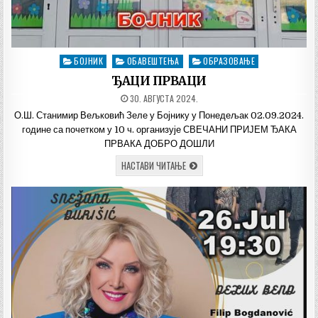
БОЈНИК
ОБАВЕШТЕЊА
ОБРАЗОВАЊЕ
Posted
in
ЂАЦИ ПРВАЦИ
ДАТУМ
30. АВГУСТА 2024.
ОБЈАВЉИВАЊА:
О.Ш. Станимир Вељковић Зеле у Бојнику у Понедељак 02.09.2024.
године са почетком у 10 ч. организује СВЕЧАНИ ПРИЈЕМ ЂАКА
ПРВАКА ДОБРО ДОШЛИ
ЂАЦИ
НАСТАВИ ЧИТАЊЕ
ПРВАЦИ