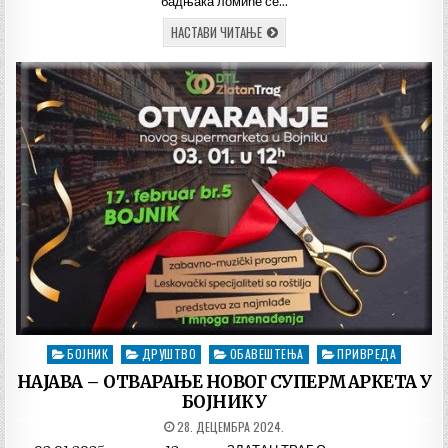
бадњака ломиће се…
РАСПОРЕД
НАСТАВИ ЧИТАЊЕ
ВРЕМЕНА
ПАЉЕЊА
БАДЊАКА
БОЈНИК
ДРУШТВО
ОБАВЕШТЕЊА
ПРИВРЕДА
Posted
in
НАЈАВА – ОТВАРАЊЕ НОВОГ СУПЕРМАРКЕТА У
БОЈНИКУ
ДАТУМ
28. ДЕЦЕМБРА 2024.
ОБЈАВЉИВАЊА: