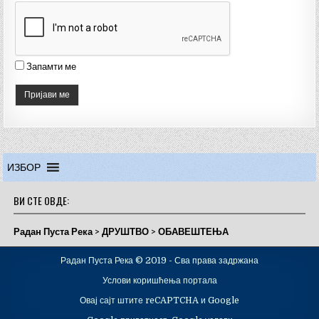
el
Запамти ме
ИЗБОР
ВИ СТЕ ОВДЕ:
Радан Пуста Река
>
ДРУШТВО
>
ОБАВЕШТЕЊА
Радан Пуста Река © 2019 - Сва права задржана
Услови коришћења портала
Овај сајт штите reCAPTCHA и Google