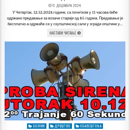
ДАТУМ
11. ДЕЦЕМБРА 2024.
ОБЈАВЉИВАЊА:
У Четвртак, 12.12.2024.године, са почетком у 11 часова биће
одржано предавање за возаче старије од 65 година. Предавање је
бесплатно а одржаће се у скупштинској сали у згради општине у…
БЕСПЛАТНО
НАСТАВИ ЧИТАЊЕ
ПРЕДАВАЊЕ
ЗА
ВОЗАЧЕ
БОЈНИК
ДРУШТВО
ОБАВЕШТЕЊА
Posted