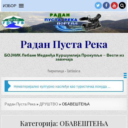
Skip
ИЗБОР
to
content
Радан Пуста Река
БОЈНИК Лебане Медвеђа Куршумлија Прокупље – Вести из
завичаја
ћирилица
-
latinica
Нематеријално културно наслеђе као туристичка понуда Бојника
Радан Пуста Река
»
ДРУШТВО
»
ОБАВЕШТЕЊА
Категорија: ОБАВЕШТЕЊА