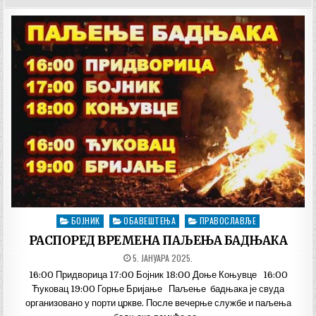
БОЈНИК
ОБАВЕШТЕЊА
ПРАВОСЛАВЉЕ
Posted
in
РАСПОРЕД ВРЕМЕНА ПАЉЕЊА БАДЊАКА
ДАТУМ
5. ЈАНУАРА 2025.
ОБЈАВЉИВАЊА:
16:00 Придворица 17:00 Бојник 18:00 Доње Коњувце 16:00
Ћуковац 19:00 Горње Бријање Паљење бадњака је свуда
организовано у порти цркве. После вечерње службе и паљења