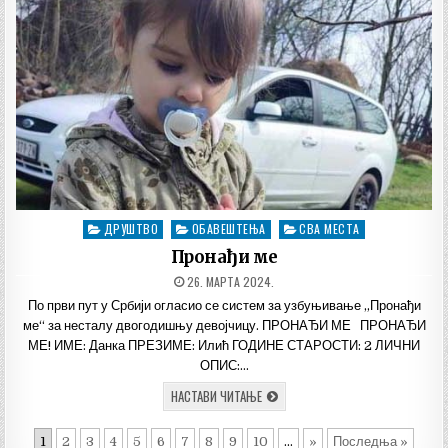
ДРУШТВО
ОБАВЕШТЕЊА
СВА МЕСТА
Posted
in
Пронађи ме
ДАТУМ
26. МАРТА 2024.
ОБЈАВЉИВАЊА:
По први пут у Србији огласио се систем за узбуњивање „Пронађи
ме“ за несталу двогодишњу девојчицу. ПРОНАЂИ МЕ ПРОНАЂИ
МЕ! ИМЕ: Данка ПРЕЗИМЕ: Илић ГОДИНЕ СТАРОСТИ: 2 ЛИЧНИ
ОПИС:…
ПРОНАЂИ
НАСТАВИ ЧИТАЊЕ
МЕ
1
2
3
4
5
6
7
8
9
10
...
»
Последња »