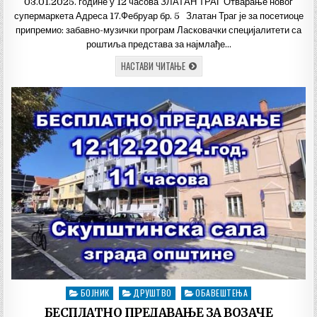
03.01.2025. године у 12 часова ЗЛАТАН ТРАГ Отварање новог
супермаркета Адреса 17.Фебруар бр. 5 Златан Траг је за посетиоце
припремио: забавно-музички програм Ласковачки специјалитети са
роштиља представа за најмлађе…
НАЈАВА
НАСТАВИ ЧИТАЊЕ
–
ОТВАРАЊЕ
НОВОГ
СУПЕРМАРКЕТА
У
БОЈНИКУ
БОЈНИК
ДРУШТВО
ОБАВЕШТЕЊА
Posted
in
БЕСПЛАТНО ПРЕДАВАЊЕ ЗА ВОЗАЧЕ