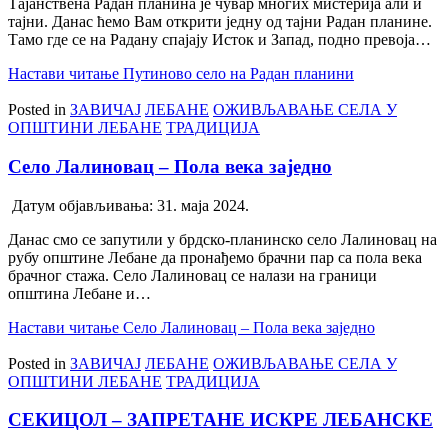
Тајанствена Радан планина је чувар многих мистерија али и
тајни. Данас ћемо Вам открити једну од тајни Радан планине.
Тамо где се на Радану спајају Исток и Запад, подно превоја…
Настави читање
Путиново село на Радан планини
Posted in
ЗАВИЧАЈ
ЛЕБАНЕ
ОЖИВЉАВАЊЕ СЕЛА У
ОПШТИНИ ЛЕБАНЕ
ТРАДИЦИЈА
Село Лалиновац – Пола века заједно
Датум објављивања:
31. маја 2024.
Данас смо се запутили у брдско-планинско село Лалиновац на
рубу општине Лебане да пронађемо брачни пар са пола века
брачног стажа. Село Лалиновац се налази на граници
општина Лебане и…
Настави читање
Село Лалиновац – Пола века заједно
Posted in
ЗАВИЧАЈ
ЛЕБАНЕ
ОЖИВЉАВАЊЕ СЕЛА У
ОПШТИНИ ЛЕБАНЕ
ТРАДИЦИЈА
СЕКИЦОЛ – ЗАПРЕТАНЕ ИСКРЕ ЛЕБАНСКЕ