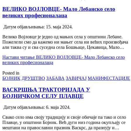
ВЕЛИКО ВОЈЛОВЦЕ- Мало Лебанско село
великих професионалаца
Датум објављивања:
15. маја 2024.
Велико Војловце је једно од мањих села у општини Лебане.
Пожелели смо да кажемо ни мањег села ни већих произвођача
али таква су и сва суседна села Бошњаце, Цекавица, Мало…
Настави читање
ВЕЛИКО ВОЈЛОВЦЕ- Мало Лебанско село
великих професионалаца
Posted in
БОЈНИК
ДРУШТВО
ЗАБАВА
ЗАВИЧАЈ
МАНИФЕСТАЦИЈЕ
ВАСКРШЊА ТРАКТОРИЈАДА У
БОЈНИЧКОМ СЕЛУ ПЛАВЦЕ
Датум објављивања:
6. маја 2024.
Свако село има своју традицију и своје обичаје па тако и село
Плавце, у општини Бојник. Већ дуги низ година окупљају се
мештани на православни празник Васкрс, да празнују и…