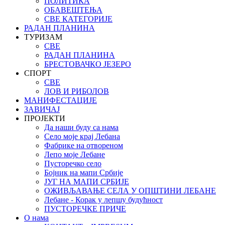
ПОЛИТИКА
ОБАВЕШТЕЊА
СВЕ КАТЕГОРИЈЕ
РАДАН ПЛАНИНА
ТУРИЗАМ
СВЕ
РАДАН ПЛАНИНА
БРЕСТОВАЧКО ЈЕЗЕРО
СПОРТ
СВЕ
ЛОВ И РИБОЛОВ
МАНИФЕСТАЦИЈЕ
ЗАВИЧАЈ
ПРОЈЕКТИ
Да наши буду са нама
Село моје крај Лебана
Фабрике на отвореном
Лепо моје Лебане
Пусторечко село
Бојник на мапи Србије
ЈУГ НА МАПИ СРБИЈЕ
ОЖИВЉАВАЊЕ СЕЛА У ОПШТИНИ ЛЕБАНЕ
Лебане - Корак у лепшу будућност
ПУСТОРЕЧКЕ ПРИЧЕ
О нама