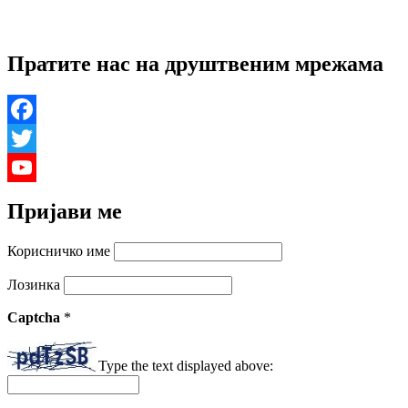
Пратите нас на друштвеним мрежама
Facebook
Twitter
YouTube
Пријави ме
Channel
Корисничко име
Лозинка
Captcha
*
Type the text displayed above: