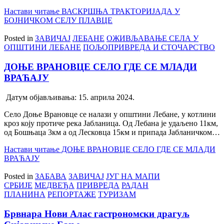
Настави читање
ВАСКРШЊА ТРАКТОРИЈАДА У
БОЈНИЧКОМ СЕЛУ ПЛАВЦЕ
Posted in
ЗАВИЧАЈ
ЛЕБАНЕ
ОЖИВЉАВАЊЕ СЕЛА У
ОПШТИНИ ЛЕБАНЕ
ПОЉОПРИВРЕДА И СТОЧАРСТВО
ДОЊЕ ВРАНОВЦЕ СЕЛО ГДЕ СЕ МЛАДИ
ВРАЋАЈУ
Датум објављивања:
15. априла 2024.
Село Доње Врановце се налази у општини Лебане, у котлини
кроз коју протиче река Јабланица. Од Лебана је удаљено 11км,
од Бошњаца 3км а од Лесковца 15км и припада Јабланичком…
Настави читање
ДОЊЕ ВРАНОВЦЕ СЕЛО ГДЕ СЕ МЛАДИ
ВРАЋАЈУ
Posted in
ЗАБАВА
ЗАВИЧАЈ
ЈУГ НА МАПИ
СРБИЈЕ
МЕДВЕЂА
ПРИВРЕДА
РАДАН
ПЛАНИНА
РЕПОРТАЖЕ
ТУРИЗАМ
Брвнара Нови Алас гастрономски драгуљ