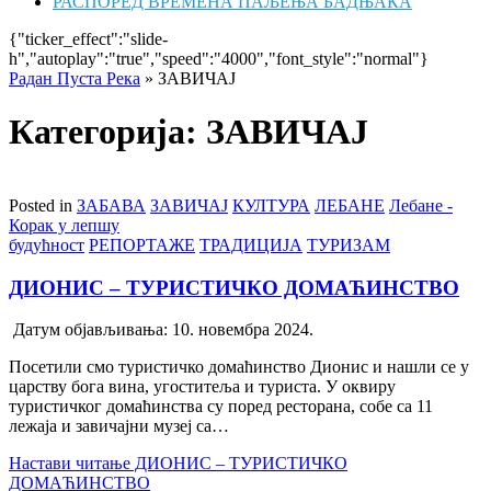
РАСПОРЕД ВРЕМЕНА ПАЉЕЊА БАДЊАКА
{"ticker_effect":"slide-
h","autoplay":"true","speed":"4000","font_style":"normal"}
Радан Пуста Река
»
ЗАВИЧАЈ
Категорија: ЗАВИЧАЈ
Posted in
ЗАБАВА
ЗАВИЧАЈ
КУЛТУРА
ЛЕБАНЕ
Лебане -
Корак у лепшу
будућност
РЕПОРТАЖЕ
ТРАДИЦИЈА
ТУРИЗАМ
ДИОНИС – ТУРИСТИЧКО ДОМАЋИНСТВО
Датум објављивања:
10. новембра 2024.
Посетили смо туристичко домаћинство Дионис и нашли се у
царству бога вина, угоститеља и туриста. У оквиру
туристичког домаћинства су поред ресторана, собе са 11
лежаја и завичајни музеј са…
Настави читање
ДИОНИС – ТУРИСТИЧКО
ДОМАЋИНСТВО