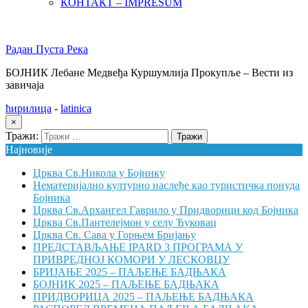
КОНТАКТ – IMPRESUM
Радан Пуста Река
БОЈНИК Лебане Медвеђа Куршумлија Прокупље – Вести из
завичаја
ћирилица
-
latinica
×
Тражи:
Најновије
Црква Св.Никола у Бојнику
Нематеријално културно наслеђе као туристичка понуда
Бојника
Црква Св.Архангел Гаврило у Придворици код Бојника
Црква Св.Пантелејмон у селу Ћуковац
Црква Св. Сава у Горњем Бријању
ПРЕДСТАВЉАЊЕ IPARD 3 ПРОГРАМА У
ПРИВРЕДНОЈ КОМОРИ У ЛЕСКОВЦУ
БРИЈАЊЕ 2025 – ПАЉЕЊЕ БАДЊАКА
БОЈНИК 2025 – ПАЉЕЊЕ БАДЊАКА
ПРИДВОРИЦА 2025 – ПАЉЕЊЕ БАДЊАКА