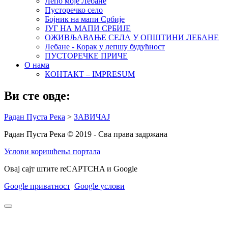
Лепо моје Лебане
Пусторечко село
Бојник на мапи Србије
ЈУГ НА МАПИ СРБИЈЕ
ОЖИВЉАВАЊЕ СЕЛА У ОПШТИНИ ЛЕБАНЕ
Лебане - Корак у лепшу будућност
ПУСТОРЕЧКЕ ПРИЧЕ
О нама
КОНТАКТ – IMPRESUM
Ви сте овде:
Радан Пуста Река
>
ЗАВИЧАЈ
Радан Пуста Река © 2019 - Сва права задржана
Услови коришћења портала
Овај сајт штите reCAPTCHA и Google
Google приватност
Google услови