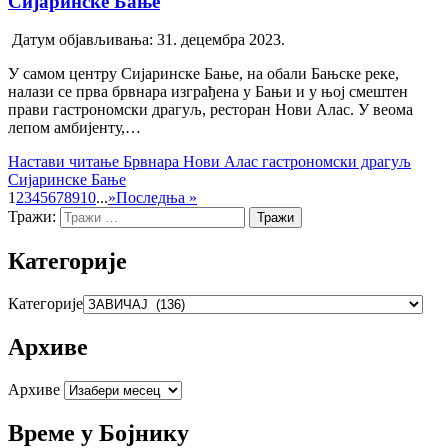
Сијаринске Бање
Датум објављивања:
31. децембра 2023.
У самом центру Сијаринске Бање, на обали Бањске реке,
налази се прва брвнара изграђена у Бањи и у њој смештен
прави гастрономски драгуљ, ресторан Нови Алас. У веома
лепом амбијенту,…
Настави читање
Брвнара Нови Алас гастрономски драгуљ
Сијаринске Бање
1
2
3
4
5
6
7
8
9
10
...
»
Последња »
Тражи:
Категорије
Категорије
Архиве
Архиве
Време у Бојнику