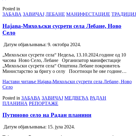
Posted in
ЗАБАВА
ЗАВИЧАЈ
ЛЕБАНЕ
МАНИФЕСТАЦИЈЕ
ТРАДИЦИ
Најава-Михољски сусрети села Лебане, Ново
Село
Датум објављивања:
9. октобра 2024.
„Михољски сусрети села“ Недеља, 13.10.2024.године од 10
часова Ново Село, Лебане Организатор манифестације
„Михољски сусрети села“ Општина Лебане покровитељ
Министарство за бригу о селу Посетиоци ће ове године…
Настави читање
Најава-Михољски сусрети села Лебане, Ново
Село
Posted in
ЗАБАВА
ЗАВИЧАЈ
МЕДВЕЂА
РАДАН
ПЛАНИНА
РЕПОРТАЖЕ
Путиново село на Радан планини
Датум објављивања:
15. јула 2024.