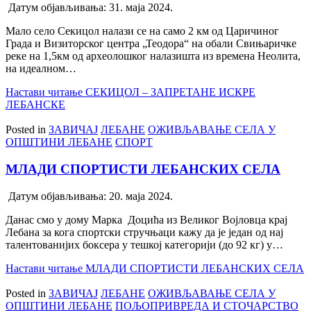
Датум објављивања:
31. маја 2024.
Мало село Секицол налази се на само 2 км од Царичиног
Града и Визиторског центра „Теодора“ на обали Свињаричке
реке на 1,5км од археолошког налазишта из времена Неолита,
на идеалном…
Настави читање
СЕКИЦОЛ – ЗАПРЕТАНЕ ИСКРЕ
ЛЕБАНСКЕ
Posted in
ЗАВИЧАЈ
ЛЕБАНЕ
ОЖИВЉАВАЊЕ СЕЛА У
ОПШТИНИ ЛЕБАНЕ
СПОРТ
МЛАДИ СПОРТИСТИ ЛЕБАНСКИХ СЕЛА
Датум објављивања:
20. маја 2024.
Данас смо у дому Марка Доцића из Великог Војловца крај
Лебана за кога спортски стручњаци кажу да је један од нај
талентованијих боксера у тешкој категорији (до 92 кг) у…
Настави читање
МЛАДИ СПОРТИСТИ ЛЕБАНСКИХ СЕЛА
Posted in
ЗАВИЧАЈ
ЛЕБАНЕ
ОЖИВЉАВАЊЕ СЕЛА У
ОПШТИНИ ЛЕБАНЕ
ПОЉОПРИВРЕДА И СТОЧАРСТВО