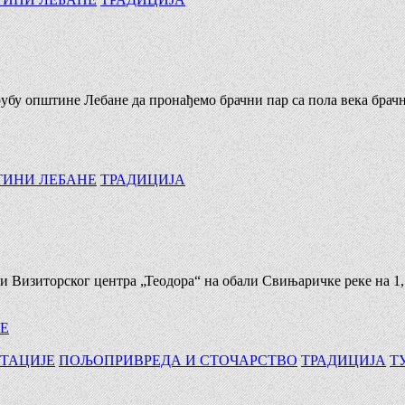
рубу општине Лебане да пронађемо брачни пар са пола века брач
ТИНИ ЛЕБАНЕ
ТРАДИЦИЈА
 и Визиторског центра „Теодора“ на обали Свињаричке реке на 1
КЕ
ТАЦИЈЕ
ПОЉОПРИВРЕДА И СТОЧАРСТВО
ТРАДИЦИЈА
Т