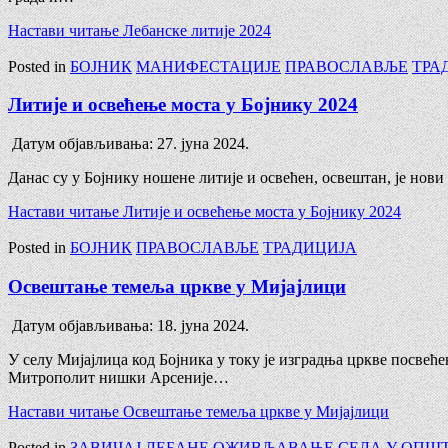
Настави читање
Лебанске литије 2024
Posted in
БОЈНИК
МАНИФЕСТАЦИЈЕ
ПРАВОСЛАВЉЕ
ТРА
Литије и освећење моста у Бојнику 2024
Датум објављивања:
27. јуна 2024.
Данас су у Бојнику ношене литије и освећен, освештан, је нов
Настави читање
Литије и освећење моста у Бојнику 2024
Posted in
БОЈНИК
ПРАВОСЛАВЉЕ
ТРАДИЦИЈА
Освештање темеља цркве у Мијајлици
Датум објављивања:
18. јуна 2024.
У селу Мијајлица код Бојника у току је изградња цркве посвећ
Митрополит нишки Арсеније…
Настави читање
Освештање темеља цркве у Мијајлици
Posted in
ЗАВИЧАЈ
ЛЕБАНЕ
ОЖИВЉАВАЊЕ СЕЛА У ОПШ