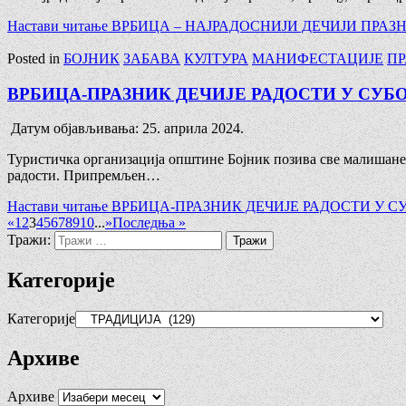
Настави читање
ВРБИЦА – НАЈРАДОСНИЈИ ДЕЧИЈИ ПРАЗН
Posted in
БОЈНИК
ЗАБАВА
КУЛТУРА
МАНИФЕСТАЦИЈЕ
П
ВРБИЦА-ПРАЗНИК ДЕЧИЈЕ РАДОСТИ У СУБОТ
Датум објављивања:
25. априла 2024.
Туристичка организација општине Бојник позива све малишане и
радости. Припремљен…
Настави читање
ВРБИЦА-ПРАЗНИК ДЕЧИЈЕ РАДОСТИ У СУБ
«
1
2
3
4
5
6
7
8
9
10
...
»
Последња »
Тражи:
Категорије
Категорије
Архиве
Архиве