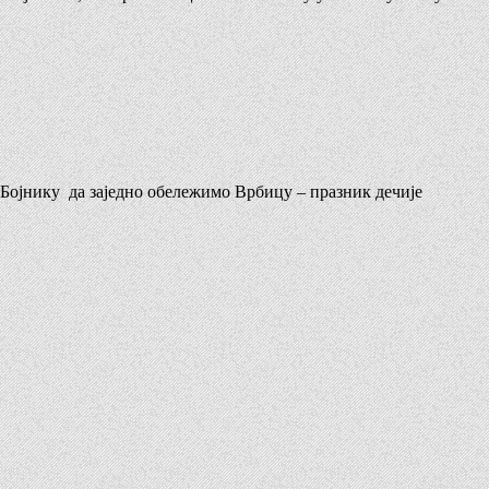
у Бојнику да заједно обележимо Врбицу – празник дечије