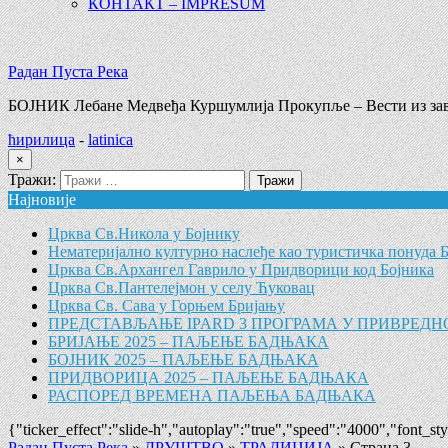
КОНТАКТ – IMPRESUM
Радан Пуста Река
БОЈНИК Лебане Медвеђа Куршумлија Прокупље – Вести из зав
ћирилица
-
latinica
×
Тражи:
Најновије
Црква Св.Никола у Бојнику
Нематеријално културно наслеђе као туристичка понуда 
Црква Св.Архангел Гаврило у Придворици код Бојника
Црква Св.Пантелејмон у селу Ћуковац
Црква Св. Сава у Горњем Бријању
ПРЕДСТАВЉАЊЕ IPARD 3 ПРОГРАМА У ПРИВРЕДН
БРИЈАЊЕ 2025 – ПАЉЕЊЕ БАДЊАКА
БОЈНИК 2025 – ПАЉЕЊЕ БАДЊАКА
ПРИДВОРИЦА 2025 – ПАЉЕЊЕ БАДЊАКА
РАСПОРЕД ВРЕМЕНА ПАЉЕЊА БАДЊАКА
{"ticker_effect":"slide-h","autoplay":"true","speed":"4000","font_st
Радан Пуста Река
»
ДРУШТВО
»
ТРАДИЦИЈА
»
Страна 3