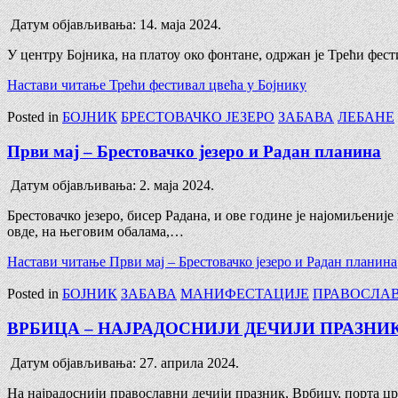
Датум објављивања:
14. маја 2024.
У центру Бојника, на платоу око фoнтане, одржан је Трећи фес
Настави читање
Трећи фестивал цвећа у Бојнику
Posted in
БОЈНИК
БРЕСТОВАЧКО ЈЕЗЕРО
ЗАБАВА
ЛЕБАНЕ
Први мај – Брестовачко језеро и Радан планина
Датум објављивања:
2. маја 2024.
Брестовачко језеро, бисер Радана, и ове године је најомиљени
овде, на његовим обалама,…
Настави читање
Први мај – Брестовачко језеро и Радан планина
Posted in
БОЈНИК
ЗАБАВА
МАНИФЕСТАЦИЈЕ
ПРАВОСЛА
ВРБИЦА – НАЈРАДОСНИЈИ ДЕЧИЈИ ПРАЗНИ
Датум објављивања:
27. априла 2024.
На најрадоснији православни дечији празник, Врбицу, порта цр