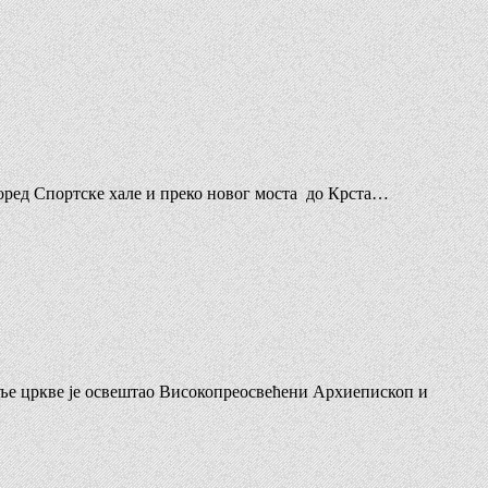
 поред Спортске хале и преко новог моста до Крста…
меље цркве је освештао Високопреосвећени Архиепископ и