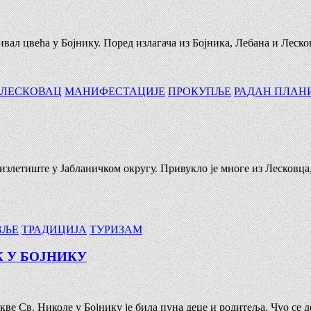
тивал цвећа у Бојнику. Поред излагача из Бојника, Лебана и Лес
ЛЕСКОВАЦ
МАНИФЕСТАЦИЈЕ
ПРОКУПЉЕ
РАДАН ПЛАН
је излетиште у Јабланичком округу. Привукло је многе из Лесков
ВЉЕ
ТРАДИЦИЈА
ТУРИЗАМ
К У БОЈНИКУ
кве Св. Николе у Бојнику је била пуна деце и родитеља. Чуо се