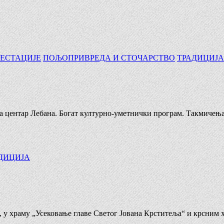
ЕСТАЦИЈЕ
ПОЉОПРИВРЕДА И СТОЧАРСТВО
ТРАДИЦИЈА
ла центар Лебана. Богат културно-уметнички програм. Такмичења з
ДИЦИЈА
м, у храму „Усековање главе Светог Јована Крститеља“ и крсним 