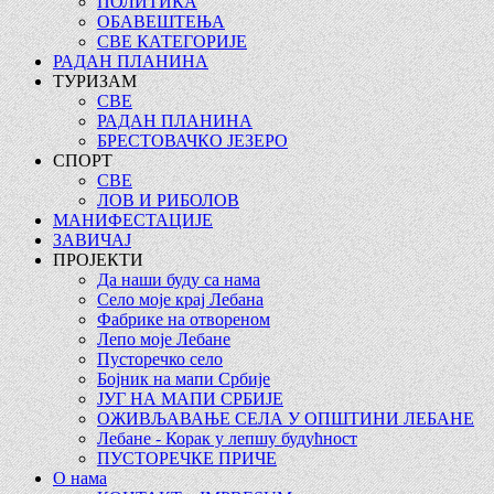
ПОЛИТИКА
ОБАВЕШТЕЊА
СВЕ КАТЕГОРИЈЕ
РАДАН ПЛАНИНА
ТУРИЗАМ
СВЕ
РАДАН ПЛАНИНА
БРЕСТОВАЧКО ЈЕЗЕРО
СПОРТ
СВЕ
ЛОВ И РИБОЛОВ
МАНИФЕСТАЦИЈЕ
ЗАВИЧАЈ
ПРОЈЕКТИ
Да наши буду са нама
Село моје крај Лебана
Фабрике на отвореном
Лепо моје Лебане
Пусторечко село
Бојник на мапи Србије
ЈУГ НА МАПИ СРБИЈЕ
ОЖИВЉАВАЊЕ СЕЛА У ОПШТИНИ ЛЕБАНЕ
Лебане - Корак у лепшу будућност
ПУСТОРЕЧКЕ ПРИЧЕ
О нама