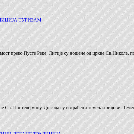
ДИЦИЈА
ТУРИЗАМ
и мост преко Пусте Реке. Литије су ношене од цркве Св.Николе,
ене Св. Пантелејмону. До сада су изграђени темељ и зидови. Те
ТИНИ ЛЕБАНЕ
ТРАДИЦИЈА