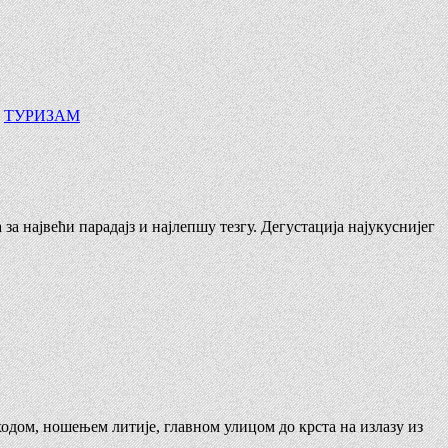
ТУРИЗАМ
а највећи парадајз и најлепшу тезгу. Дегустација најукуснијег
ходом, ношењем литије, главном улицом до крста на излазу из