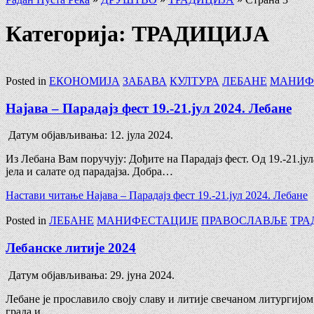
Категорија: ТРАДИЦИЈА
Posted in
ЕКОНОМИЈА
ЗАБАВА
КУЛТУРА
ЛЕБАНЕ
МАНИФ
Најава – Парадајз фест 19.-21.јул 2024. Лебане
Датум објављивања:
12. јула 2024.
Из Лебана Вам поручују: Дођите на Парадајз фест. Од 19.-21.ју
јела и салате од парадајза. Добра…
Настави читање
Најава – Парадајз фест 19.-21.јул 2024. Лебане
Posted in
ЛЕБАНЕ
МАНИФЕСТАЦИЈЕ
ПРАВОСЛАВЉЕ
ТРА
Лебанске литије 2024
Датум објављивања:
29. јуна 2024.
Лебане је прославило своју славу и литије свечаном литургијо
града и…