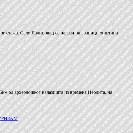
ног стажа. Село Лалиновац се налази на граници општина
,5км од археолошког налазишта из времена Неолита, на
УРИЗАМ