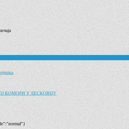
ичаја
Бојника
ОЈ КОМОРИ У ЛЕСКОВЦУ
yle":"normal"}