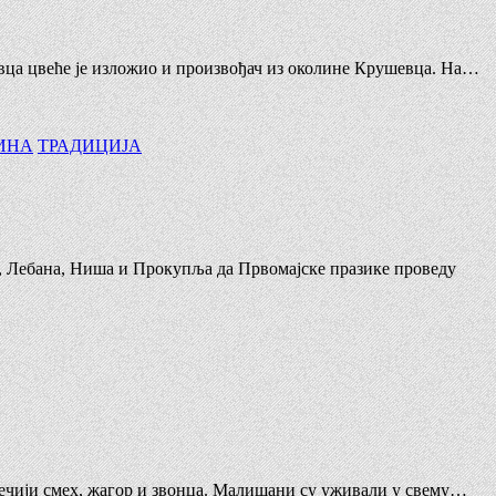
ковца цвеће је изложио и произвођач из околине Крушевца. На…
ИНА
ТРАДИЦИЈА
ца, Лебана, Ниша и Прокупља да Првомајске празике проведу
 дечији смех, жагор и звонца. Малишани су уживали у свему…