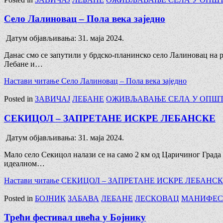
Село Лалиновац – Пола века заједно
Датум објављивања:
31. маја 2024.
Данас смо се запутили у брдско-планинско село Лалиновац на 
Лебане и…
Настави читање
Село Лалиновац – Пола века заједно
Posted in
ЗАВИЧАЈ
ЛЕБАНЕ
ОЖИВЉАВАЊЕ СЕЛА У ОПШ
СЕКИЦОЛ – ЗАПРЕТАНЕ ИСКРЕ ЛЕБАНСКЕ
Датум објављивања:
31. маја 2024.
Мало село Секицол налази се на само 2 км од Царичиног Града
идеалном…
Настави читање
СЕКИЦОЛ – ЗАПРЕТАНЕ ИСКРЕ ЛЕБАНС
Posted in
БОЈНИК
ЗАБАВА
ЛЕБАНЕ
ЛЕСКОВАЦ
МАНИФЕС
Трећи фестивал цвећа у Бојнику