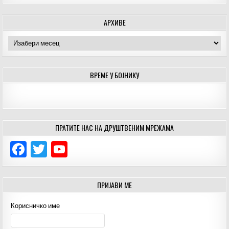
АРХИВЕ
Архиве
ВРЕМЕ У БОЈНИКУ
ПРАТИТЕ НАС НА ДРУШТВЕНИМ МРЕЖАМА
F
T
Y
a
w
o
c
it
u
ПРИЈАВИ МЕ
e
te
T
Корисничко име
b
r
u