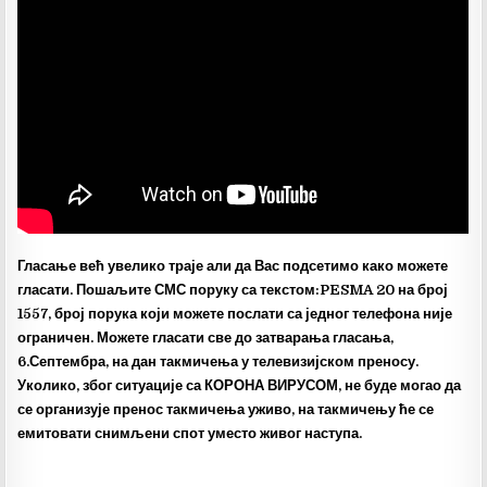
Гласање већ увелико траје али да Вас подсетимо како можете
гласати. Пошаљите СМС поруку са текстом:PESMA 20 на број
1557, број порука који можете послати са једног телефона није
ограничен. Можете гласати све до затварања гласања,
6.Септембра, на дан такмичења у телевизијском преносу.
Уколико, због ситуације са КОРОНА ВИРУСОМ, не буде могао да
се организује пренос такмичења уживо, на такмичењу ће се
емитовати снимљени спот уместо живог наступа.