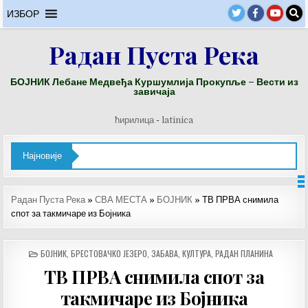
Skip
ИЗБОР
to
content
Радан Пуста Река
БОЈНИК Лебане Медвеђа Куршумлија Прокупље – Вести из
завичаја
ћирилица
-
latinica
Најновије
Радан Пуста Река
»
СВА МЕСТА
»
БОЈНИК
»
ТВ ПРВА снимила
спот за такмичаре из Бојника
POSTED
БОЈНИК
,
БРЕСТОВАЧКО ЈЕЗЕРО
,
ЗАБАВА
,
КУЛТУРА
,
РАДАН ПЛАНИНА
IN
ТВ ПРВА снимила спот за
такмичаре из Бојника