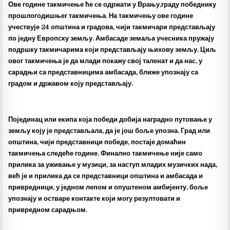
Ове године такмичење ће се одржати у Врању,граду победнику
прошлогодишњег такмичења. На такмичењу ове године
учествује 24 општина и градова, чији такмичари представљају
по једну Европску земљу. Амбасаде земаља учесника пружају
подршку такмичарима који представљају њихову земљу. Циљ
овог такмичења је да млади покажу свој таленат и да нас, у
сарадњи са представницима амбасада, ближе упознају са
градом и државом коју представљају.
Појединац или екипа која победи добија наградно путовање у
земљу коју је представљала, да је још боље упозна. Град или
општина, чији представници победе, постаје домаћин
такмичења следеће године. Финално такмичење није само
прилика за уживање у музици, за наступ младих музичких нада,
већ је и прилика да се представници општина и амбасада и
привредници, у једном лепом и опуштеном амбијенту, боље
упознају и остваре контакте који могу резултовати и
привредном сарадњом.