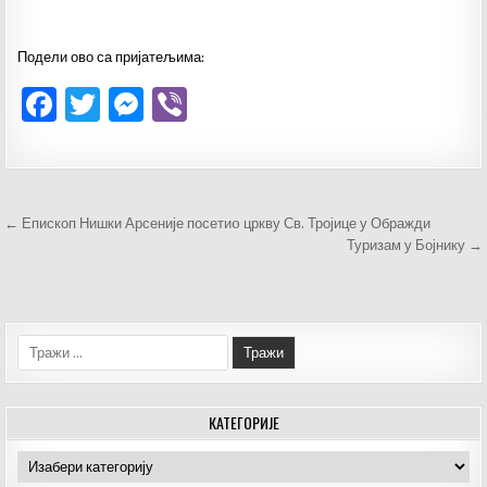
Подели ово са пријатељима:
F
T
M
V
a
w
es
ib
c
it
se
er
e
te
n
Кретање
← Епископ Нишки Арсеније посетиo цркву Св. Тројице у Ображди
b
r
g
чланка
Туризам у Бојнику →
o
er
o
k
Тражи:
КАТЕГОРИЈЕ
Категорије