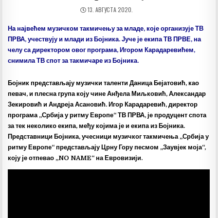
ДАТУМ
13. АВГУСТА 2020.
ОБЈАВЉИВАЊА:
На највећем музичком такмичењу за младе, које организује ТВ
ПРВА, учествују и млади из Бојника. Јуче је екипа ТВ ПРВЕ, на
челу са директором овог програма, Игором Карадаревићем,
снимила ТВ спот за такмичаре из Бојника.
Бојник представљају музички таленти Даница Бејатовић, као
певач, и плесна група коју чине Анђела Миљковић, Александар
Зекировић и Андреја Асановић. Игор Карадаревић, директор
програма „Србија у ритму Европе“ ТВ ПРВА,
је продуцент спота
за тек неколико екипа, међу којима је и екипа из Бојника.
Представници Бојника, учесници музичког такмичења „Србија у
ритму Европе“ представљају Црну Гору песмом „Заувјек моја“,
коју је отпевао „NO NAME“ на Евровизији.