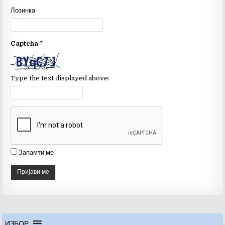
o
b
Лозинка
o
e
k
C
Captcha
*
h
a
n
Type the text displayed above:
n
el
Запамти ме
ИЗБОР