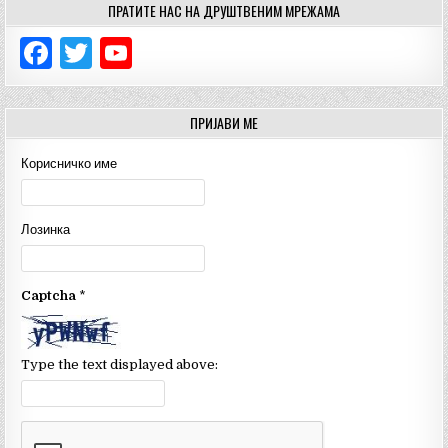
ПРАТИТЕ НАС НА ДРУШТВЕНИМ МРЕЖАМА
F
T
Y
a
w
o
c
it
u
ПРИЈАВИ МЕ
e
te
T
Корисничко име
b
r
u
o
b
Лозинка
o
e
k
C
Captcha
*
h
a
n
Type the text displayed above:
n
el