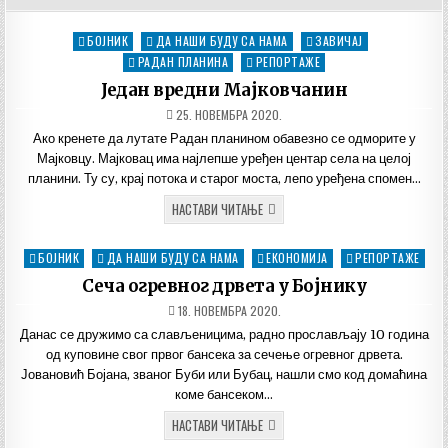
БОЈНИК
ДА НАШИ БУДУ СА НАМА
ЗАВИЧАЈ
Posted
in
РАДАН ПЛАНИНА
РЕПОРТАЖЕ
Један вредни Мајковчанин
ДАТУМ
25. НОВЕМБРА 2020.
ОБЈАВЉИВАЊА:
Ако кренете да лутате Радан планином обавезно се одморите у
Мајковцу. Мајковац има најлепше уређен центар села на целој
планини. Ту су, крај потока и старог моста, лепо уређена спомен…
ЈЕДАН
НАСТАВИ ЧИТАЊЕ
ВРЕДНИ
МАЈКОВЧАНИН
БОЈНИК
ДА НАШИ БУДУ СА НАМА
ЕКОНОМИЈА
РЕПОРТАЖЕ
Posted
in
Сеча огревног дрвета у Бојнику
ДАТУМ
18. НОВЕМБРА 2020.
ОБЈАВЉИВАЊА:
Данас се дружимо са слављеницима, радно прослављају 10 година
од куповине свог првог бансека за сечење огревног дрвета.
Јовановић Бојана, званог Буби или Бубац, нашли смо код домаћина
коме бансеком…
СЕЧА
НАСТАВИ ЧИТАЊЕ
ОГРЕВНОГ