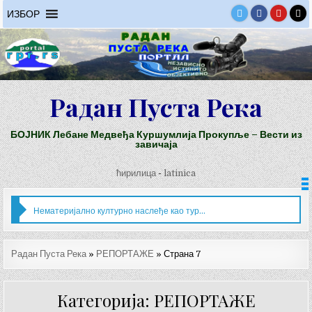
Skip
ИЗБОР
to
content
Радан Пуста Река
БОЈНИК Лебане Медвеђа Куршумлија Прокупље – Вести из
завичаја
ћирилица
-
latinica
Нематеријално културно наслеђе као туристичка понуда Бојника
Радан Пуста Река
»
РЕПОРТАЖЕ
»
Страна 7
Категорија: РЕПОРТАЖЕ