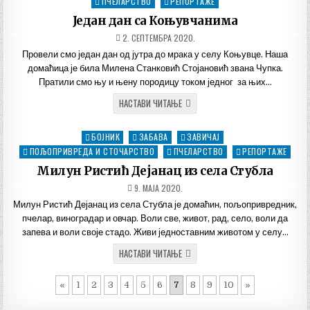
in
ПЧЕЛАРСТВО
РЕПОРТАЖЕ
Један дан са Коњувчанима
ДАТУМ
2. СЕПТЕМБРА 2020.
ОБЈАВЉИВАЊА:
Провели смо један дан од јутра до мрака у селу Коњувце. Наша
домаћица је била Милена Станковић Стојановић звана Чупка.
Пратили смо њу и њену породицу током једног за њих…
ЈЕДАН
НАСТАВИ ЧИТАЊЕ
ДАН
СА
КОЊУВЧАНИМА
БОЈНИК
ЗАБАВА
ЗАВИЧАЈ
Posted
ПОЉОПРИВРЕДА И СТОЧАРСТВО
in
ПЧЕЛАРСТВО
РЕПОРТАЖЕ
Милун Ристић Дејанац из села Стубла
ДАТУМ
9. МАЈА 2020.
ОБЈАВЉИВАЊА:
Милун Ристић Дејанац из села Стубла је домаћин, пољопривредник,
пчелар, виноградар и овчар. Воли све, живот, рад, село, воли да
запева и воли своје стадо. Живи једноставним животом у селу…
МИЛУН
НАСТАВИ ЧИТАЊЕ
РИСТИЋ
ДЕЈАНАЦ
ИЗ
«
1
2
3
4
5
6
7
8
9
10
»
СЕЛА
СТУБЛА