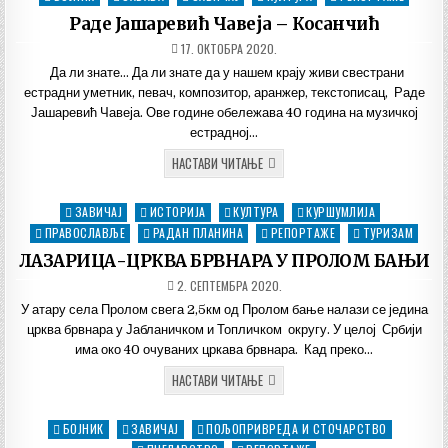
У
in
Раде Јашаревић Чавеја – Косанчић
КОСАНЧИЋУ
ДАТУМ
17. ОКТОБРА 2020.
ОБЈАВЉИВАЊА:
Да ли знате… Да ли знате да у нашем крају живи свестрани
естрадни уметник, певач, композитор, аранжер, текстописац, Раде
Јашаревић Чавеја. Ове године обележава 40 година на музичкој
естрадној…
РАДЕ
НАСТАВИ ЧИТАЊЕ
ЈАШАРЕВИЋ
ЧАВЕЈА
–
ЗАВИЧАЈ
ИСТОРИЈА
КУЛТУРА
КУРШУМЛИЈА
Posted
КОСАНЧИЋ
ПРАВОСЛАВЉЕ
in
РАДАН ПЛАНИНА
РЕПОРТАЖЕ
ТУРИЗАМ
ЛАЗАРИЦА-ЦРКВА БРВНАРА У ПРОЛОМ БАЊИ
ДАТУМ
2. СЕПТЕМБРА 2020.
ОБЈАВЉИВАЊА:
У атару села Пролом свега 2,5км од Пролом бање налази се једина
црква брвнара у Јабланичком и Топличком округу. У целој Србији
има око 40 очуваних цркава брвнара. Кад преко…
ЛАЗАРИЦА-
НАСТАВИ ЧИТАЊЕ
ЦРКВА
БРВНАРА
У
БОЈНИК
ЗАВИЧАЈ
ПОЉОПРИВРЕДА И СТОЧАРСТВО
Posted
ПРОЛОМ
БАЊИ