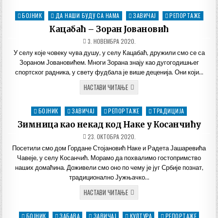
НА
РАДАН
БОЈНИК
ДА НАШИ БУДУ СА НАМА
ЗАВИЧАЈ
РЕПОРТАЖЕ
Posted
ПЛАНИНИ
in
Кацабаћ – Зоран Јовановић
ДАТУМ
3. НОВЕМБРА 2020.
ОБЈАВЉИВАЊА:
У селу које човеку чува душу, у селу Кацабаћ, дружили смо се са
Зораном Јовановићем. Многи Зорана знају као дугогодишњег
спортског радника, у свету фудбала је више деценија. Они који…
КАЦАБАЋ
НАСТАВИ ЧИТАЊЕ
–
ЗОРАН
ЈОВАНОВИЋ
БОЈНИК
ЗАВИЧАЈ
РЕПОРТАЖЕ
ТРАДИЦИЈА
Posted
in
Зимница као некад код Наке у Косанчићу
ДАТУМ
23. ОКТОБРА 2020.
ОБЈАВЉИВАЊА:
Посетили смо дом Гордане Стојановић Наке и Радета Јашаревића
Чавеје, у селу Косанчић. Морамо да похвалимо гостопримство
наших домаћина. Доживели смо оно по чему је југ Србије познат,
традиционално Јужњачко…
ЗИМНИЦА
НАСТАВИ ЧИТАЊЕ
КАО
НЕКАД
КОД
БОЈНИК
ЗАБАВА
ЗАВИЧАЈ
КУЛТУРА
РЕПОРТАЖЕ
Posted
НАКЕ