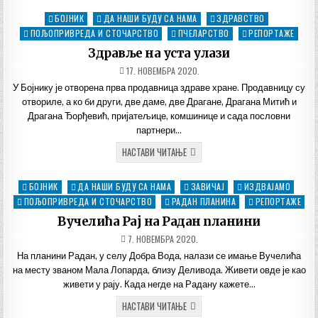
ДРВЕТА
У
БОЈНИК
ДА НАШИ БУДУ СА НАМА
ЗДРАВСТВО
Posted
БОЈНИКУ
ПОЉОПРИВРЕДА И СТОЧАРСТВО
in
ПЧЕЛАРСТВО
РЕПОРТАЖЕ
Здравље на уста улази
ДАТУМ
17. НОВЕМБРА 2020.
ОБЈАВЉИВАЊА:
У Бојнику је отворена прва продавница здраве хране. Продавницу су
отвориле, а ко би други, две даме, две Драгане, Драгана Митић и
Драгана Ђорђевић, пријатељице, комшинице и сада пословни
партнери…
ЗДРАВЉЕ
НАСТАВИ ЧИТАЊЕ
НА
УСТА
УЛАЗИ
БОЈНИК
ДА НАШИ БУДУ СА НАМА
ЗАВИЧАЈ
ИЗДВАЈАМО
Posted
in
ПОЉОПРИВРЕДА И СТОЧАРСТВО
РАДАН ПЛАНИНА
РЕПОРТАЖЕ
Вучелића Рај на Радан планини
ДАТУМ
7. НОВЕМБРА 2020.
ОБЈАВЉИВАЊА:
На планини Радан, у селу Добра Вода, налази се имање Вучелића
на месту званом Мала Лопарда, близу Деливода. Живети овде је као
живети у рају. Када негде на Радану кажете…
ВУЧЕЛИЋА
НАСТАВИ ЧИТАЊЕ
РАЈ