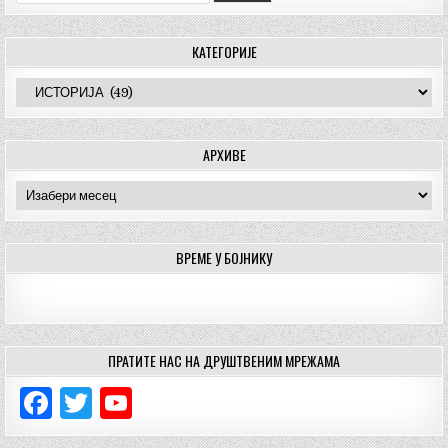
КАТЕГОРИЈЕ
Категорије
АРХИВЕ
Архиве
ВРЕМЕ У БОЈНИКУ
ПРАТИТЕ НАС НА ДРУШТВЕНИМ МРЕЖАМА
F
T
Y
a
w
o