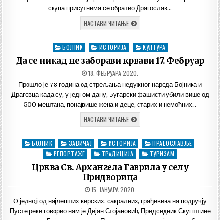
скупа присутнима се обратио Драгослав…
ОБЕЛЕЖЕНА
НАСТАВИ ЧИТАЊЕ
103.
ГОДИШЊИЦА
ТОПЛИЧКОГ
БОЈНИК
ИСТОРИЈА
КУЛТУРА
Posted
УСТАНКА
in
Да се никад не заборави крвави 17. Фебруар
ДАТУМ
18. ФЕБРУАРА 2020.
ОБЈАВЉИВАЊА:
Прошло је 78 година од стрељања недужног народа Бојника и
Драговца када су, у једном дану, Бугарски фашисти убили више од
500 мештана, понајвише жена и деце, старих и немоћних…
ДА
НАСТАВИ ЧИТАЊЕ
СЕ
НИКАД
НЕ
БОЈНИК
ЗАВИЧАЈ
ИСТОРИЈА
ПРАВОСЛАВЉЕ
Posted
ЗАБОРАВИ
КРВАВИ
in
РЕПОРТАЖЕ
ТРАДИЦИЈА
ТУРИЗАМ
17.
ФЕБРУАР
Црква Св. Архангела Гаврила у селу
Придворица
ДАТУМ
15. ЈАНУАРА 2020.
ОБЈАВЉИВАЊА:
O једнoj од најлепших верских, сакралних, грађевина на подручју
Пусте реке говорио нам је Дејан Стојановић, Председник Скупштине