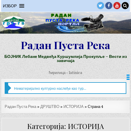
Skip
ИЗБОР
to
content
Радан Пуста Река
БОЈНИК Лебане Медвеђа Куршумлија Прокупље – Вести из
завичаја
ћирилица
-
latinica
Нематеријално културно наслеђе као туристичка понуда Бојника
Радан Пуста Река
»
ДРУШТВО
»
ИСТОРИЈА
»
Страна 4
Категорија: ИСТОРИЈА