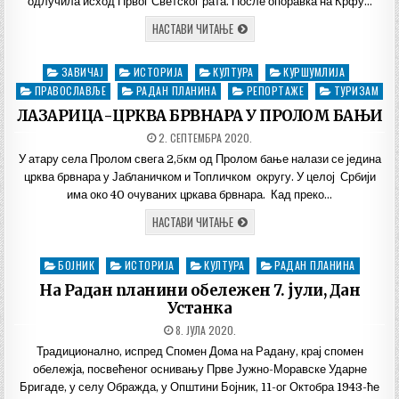
одлучила исход Првог Светског рата. После опоравка на Крфу…
102.
НАСТАВИ ЧИТАЊЕ
ГОДИНА
ОД
ПРОБОЈА
ЗАВИЧАЈ
ИСТОРИЈА
КУЛТУРА
КУРШУМЛИЈА
Posted
СОЛУНСКОГ
ФРОНТА
ПРАВОСЛАВЉЕ
in
РАДАН ПЛАНИНА
РЕПОРТАЖЕ
ТУРИЗАМ
ЛАЗАРИЦА-ЦРКВА БРВНАРА У ПРОЛОМ БАЊИ
ДАТУМ
2. СЕПТЕМБРА 2020.
ОБЈАВЉИВАЊА:
У атару села Пролом свега 2,5км од Пролом бање налази се једина
црква брвнара у Јабланичком и Топличком округу. У целој Србији
има око 40 очуваних цркава брвнара. Кад преко…
ЛАЗАРИЦА-
НАСТАВИ ЧИТАЊЕ
ЦРКВА
БРВНАРА
У
БОЈНИК
ИСТОРИЈА
КУЛТУРА
РАДАН ПЛАНИНА
Posted
ПРОЛОМ
БАЊИ
in
На Радан планини обележен 7. јули, Дан
Устанка
ДАТУМ
8. ЈУЛА 2020.
ОБЈАВЉИВАЊА:
Традиционално, испред Спомен Дома на Радану, крај спомен
обележја, посвећеног оснивању Прве Јужно-Моравске Ударне
Бригаде, у селу Ображда, у Општини Бојник, 11-ог Октобра 1943-ће