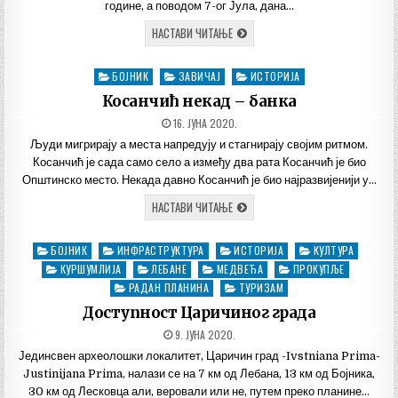
године, а поводом 7-ог Јула, дана…
НА
НАСТАВИ ЧИТАЊЕ
РАДАН
ПЛАНИНИ
ОБЕЛЕЖЕН
БОЈНИК
ЗАВИЧАЈ
ИСТОРИЈА
Posted
7.
ЈУЛИ,
in
Косанчић некад – банка
ДАН
УСТАНКА
ДАТУМ
16. ЈУНА 2020.
ОБЈАВЉИВАЊА:
Људи мигрирају а места напредују и стагнирају својим ритмом.
Косанчић је сада само село а између два рата Косанчић је био
Општинско место. Некада давно Косанчић је био најразвијенији у…
КОСАНЧИЋ
НАСТАВИ ЧИТАЊЕ
НЕКАД
–
БАНКА
БОЈНИК
ИНФРАСТРУКТУРА
ИСТОРИЈА
КУЛТУРА
Posted
in
КУРШУМЛИЈА
ЛЕБАНЕ
МЕДВЕЂА
ПРОКУПЉЕ
РАДАН ПЛАНИНА
ТУРИЗАМ
Доступност Царичиног града
ДАТУМ
9. ЈУНА 2020.
ОБЈАВЉИВАЊА:
Јединсвен археолошки локалитет, Царичин град -Ivstniana Prima-
Justinijana Prima, налази се на 7 км од Лебана, 13 км од Бојника,
30 км од Лесковца али, веровали или не, путем преко планине…