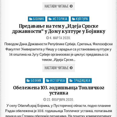
ДОСТУПНОСТ
НАСТАВИ ЧИТАЊЕ
ЦАРИЧИНОГ
ГРАДА
БОЈНИК
ИСТОРИЈА
КУЛТУРА
Posted
in
Предавање на тему „Идеја Српске
државности“ у Дому културе у Бојнику
ДАТУМ
4. МАРТА 2020.
ОБЈАВЉИВАЊА:
Поводом Дана Државности Републике Србије, Сретења, Филозофски
Факултет Универзитета у Нишу у сарадњи са установама културе у
14 општина на Југу Србије организовао је циклус предавања са
темом „Идеја Срске…
ПРЕДАВАЊЕ
НАСТАВИ ЧИТАЊЕ
НА
ТЕМУ
„ИДЕЈА
БОЈНИК
ИСТОРИЈА
ТРАДИЦИЈА
Posted
СРПСКЕ
ДРЖАВНОСТИ“
in
Обележена 103. годишњица Топличког
У
ДОМУ
устанка
КУЛТУРЕ
У
ДАТУМ
23. ФЕБРУАРА 2020.
БОЈНИКУ
ОБЈАВЉИВАЊА:
У селу Обилић,крај Бојника, у Пусторечкој области, подно планине
Радан обележена је 103. годишњица Топличког устанка, полагањем
венаца на Спомен обележје ратницима. На почетку комеморативног