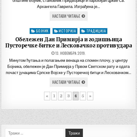
општине Бојник, становник Придворице и парохијан цркве Св.
Архангела Гаврила. Изграђена је…
ЦРКВА
НАСТАВИ ЧИТАЊЕ
СВ.
АРХАНГЕЛА
ГАВРИЛА
БОЈНИК
ИСТОРИЈА
ТРАДИЦИЈА
Posted
У
СЕЛУ
in
Обележен Дан Примирја и годишњица
ПРИДВОРИЦА
Пусторечке битке и Лесковачког противудара
ДАТУМ
13. НОВЕМБРА 2019.
ОБЈАВЉИВАЊА:
Минутом ћутања и полагањем венаца на спомен плочу, у центру
Бојника, обележен је Дан Примирја у Првом Светском рату и одата
почаст јунацима Српске Војске у Пусторечкој битци и Лесковачком…
ОБЕЛЕЖЕН
НАСТАВИ ЧИТАЊЕ
ДАН
ПРИМИРЈА
И
«
1
2
3
4
5
»
ГОДИШЊИЦА
ПУСТОРЕЧКЕ
БИТКЕ
И
ЛЕСКОВАЧКОГ
ПРОТИВУДАРА
Тражи: