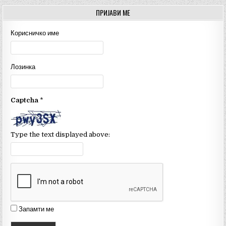
c
it
u
ПРИЈАВИ МЕ
e
te
T
Корисничко име
b
r
u
o
b
Лозинка
o
e
k
C
Captcha
*
h
a
n
Type the text displayed above:
n
el
Запамти ме