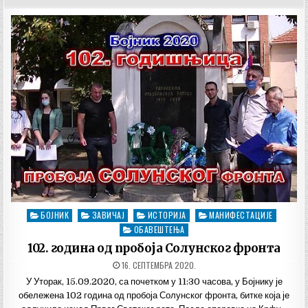
БОЈНИК
ЗАВИЧАЈ
ИСТОРИЈА
МАНИФЕСТАЦИЈЕ
Posted
in
ОБАВЕШТЕЊА
102. година од пробоја Солунског фронта
ДАТУМ
16. СЕПТЕМБРА 2020.
ОБЈАВЉИВАЊА:
У Уторак, 15.09.2020, са почетком у 11:30 часова, у Бојнику је
обележена 102 година од пробоја Солунског фронта, битке која је