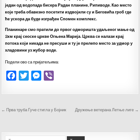
један од водопада бисера Радан планине, Рипиводе. Као место
које треба обавезно посетити издвојили су и Беговића гроб где
ће ускора да буде изграђен Спомен комплекс.
Планинаре смо пратили до првог одморишта удаљеног мање од
2км крај сеоске цркве Огњена Марија. Црква се налази крај
потока који никада не пресуши и ту је прелепо место за удмор у
хладовини уз жубор воде.
Подели ово са пријатељима:
F
T
M
V
a
w
es
ib
c
it
se
er
e
te
n
Кретање
← Прва труба Гуче стигла у Бојник
Дружење ветерана Летње лиге →
b
r
g
чланка
o
er
o
Тражи: