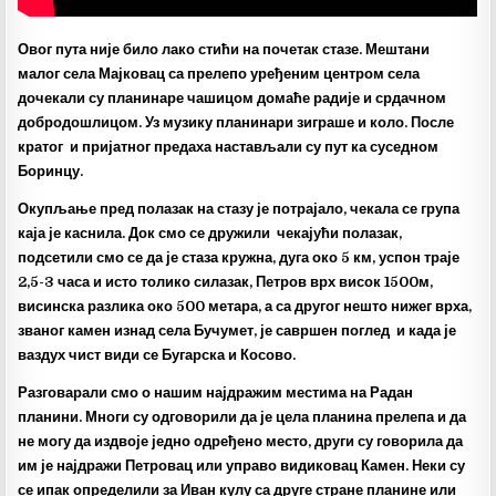
Овог пута није било лако стићи на почетак стазе. Мештани
малог села Мајковац са прелепо уређеним центром села
дочекали су планинаре чашицом домаће радије и срдачном
добродошлицом. Уз музику планинари зиграше и коло. После
кратог и пријатног предаха настављали су пут ка суседном
Боринцу.
Окупљање пред полазак на стазу је потрајало, чекала се група
каја је каснила. Док смо се дружили чекајући полазак,
подсетили смо се да је стаза кружна, дуга око 5 км, успон траје
2,5-3 часа и исто толико силазак, Петров врх висок 1500м,
висинска разлика око 500 метара, а са другог нешто нижег врха,
званог камен изнад села Бучумет, је савршен поглед и када је
ваздух чист види се Бугарска и Косово.
Разговарали смо о нашим најдражим местима на Радан
планини. Многи су одговорили да је цела планина прелепа и да
не могу да издвоје једно одређено место, други су говорила да
им је најдражи Петровац или управо видиковац Камен. Неки су
се ипак определили за Иван кулу са друге стране планине или