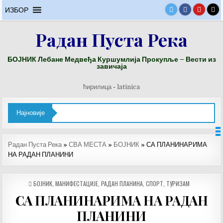
Skip
ИЗБОР
to
content
Радан Пуста Река
БОЈНИК Лебане Медвеђа Куршумлија Прокупље – Вести из
завичаја
ћирилица
-
latinica
Најновије
Радан Пуста Река
»
СВА МЕСТА
»
БОЈНИК
»
СА ПЛАНИНАРИМА
НА РАДАН ПЛАНИНИ
POSTED
БОЈНИК
,
МАНИФЕСТАЦИЈЕ
,
РАДАН ПЛАНИНА
,
СПОРТ
,
ТУРИЗАМ
IN
СА ПЛАНИНАРИМА НА РАДАН
ПЛАНИНИ