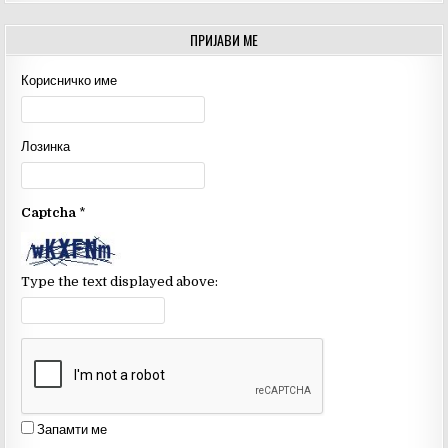
a
w
o
c
it
u
ПРИЈАВИ МЕ
e
te
T
Корисничко име
b
r
u
o
b
Лозинка
o
e
k
C
Captcha
*
h
a
n
Type the text displayed above:
n
el
Запамти ме