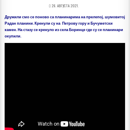
ДАТУМ
26. АВГУСТА 2021.
ОБЈАВЉИВАЊА:
Дружили смо се поново са планинарима на прелепој, шумовитој
Радан планини. Кренули су на Петрову гору и Бучуметски
камен. На стазу се кренуло из села Боринце где су се планинари
окупили.