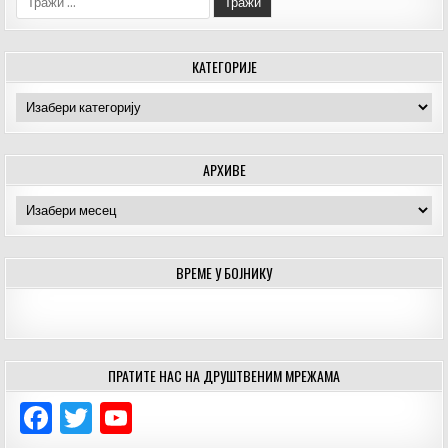
k
КАТЕГОРИЈЕ
Категорије
АРХИВЕ
Архиве
ВРЕМЕ У БОЈНИКУ
ПРАТИТЕ НАС НА ДРУШТВЕНИМ МРЕЖАМА
F
T
Y