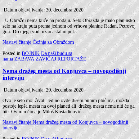
Datum objavljivanja:
30. decembra 2020.
U Obraždi nema kuće na prodaju. Selo Obražda je malo planinsko
selo na kraju puta prema jednom od vrhova planine Radan, Petrovoj
gori. Do njega vodi uzan asfaltni put…
Nastavi čitanje
Čežnja za Obraždom
Posted in
BOJNIK
Da naši budu sa
nama
ZABAVA
ZAVIČAJ
REPORTAŽE
Nema dražeg mesta od Konjuvca – novogodišnji
interviju
Datum objavljivanja:
29. decembra 2020.
Ovo je selo moj život. Jedino ovde dišem punim plućima, možda
postoje lepša mesta na ovoj planeti ali dražeg mesta nema niti će ga
biti. Ovim rečima je Miloš Kostadinović…
Nastavi čitanje
Nema dražeg mesta od Konjuvca – novogodišnji
interviju
Posted in
BOJNIK
Da naši budu sa