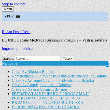
Skip to content
Menu
IZBOR
Radan Pusta Reka
BOJNIK Lebane Medveđa Kuršumlija Prokuplje – Vesti iz zavičaja
ћирилица
-
latinica
×
Тражи:
Najnovije
Crkva Sv.Nikola u Bojniku
Nematerijalno kulturno nasleđe kao turistička ponuda Bojnika
Crkva Sv.Arhangel Gavrilo u Pridvorici kod Bojnika
Crkva Sv.Pantelejmon u selu Ćukovac
Crkva Sv. Sava u Gornjem Brijanju
PREDSTAVLJANJE IPARD 3 PROGRAMA U
PRIVREDNOJ KOMORI U LESKOVCU
BRIJANJE 2025 – PALJENJE BADNJAKA
BOJNIK 2025 – PALJENJE BADNJAKA