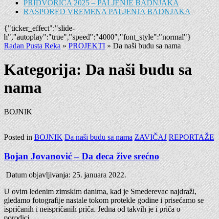
PRIDVORICA 2025 – PALJENJE BADNJAKA
RASPORED VREMENA PALJENJA BADNJAKA
{"ticker_effect":"slide-
h","autoplay":"true","speed":"4000","font_style":"normal"}
Radan Pusta Reka
»
PROJEKTI
»
Da naši budu sa nama
Kategorija: Da naši budu sa
nama
BOJNIK
Posted in
BOJNIK
Da naši budu sa nama
ZAVIČAJ
REPORTAŽE
Bojan Jovanović – Da deca žive srećno
Datum objavljivanja:
25. januara 2022.
U ovim ledenim zimskim danima, kad je Smederevac najdraži,
gledamo fotografije nastale tokom protekle godine i prisećamo se
ispričanih i neispričanih priča. Jedna od takvih je i priča o
porodici…