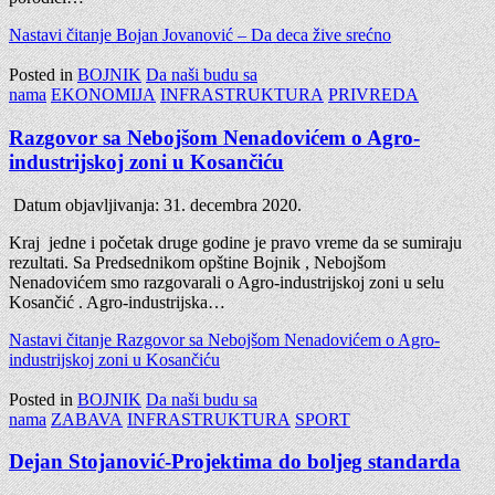
Nastavi čitanje
Bojan Jovanović – Da deca žive srećno
Posted in
BOJNIK
Da naši budu sa
nama
EKONOMIJA
INFRASTRUKTURA
PRIVREDA
Razgovor sa Nebojšom Nenadovićem o Agro-
industrijskoj zoni u Kosančiću
Datum objavljivanja:
31. decembra 2020.
Kraj jedne i početak druge godine je pravo vreme da se sumiraju
rezultati. Sa Predsednikom opštine Bojnik , Nebojšom
Nenadovićem smo razgovarali o Agro-industrijskoj zoni u selu
Kosančić . Agro-industrijska…
Nastavi čitanje
Razgovor sa Nebojšom Nenadovićem o Agro-
industrijskoj zoni u Kosančiću
Posted in
BOJNIK
Da naši budu sa
nama
ZABAVA
INFRASTRUKTURA
SPORT
Dejan Stojanović-Projektima do boljeg standarda