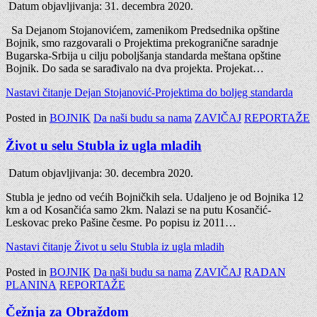
Datum objavljivanja:
31. decembra 2020.
Sa Dejanom Stojanovićem, zamenikom Predsednika opštine
Bojnik, smo razgovarali o Projektima prekogranične saradnje
Bugarska-Srbija u cilju poboljšanja standarda meštana opštine
Bojnik. Do sada se sarađivalo na dva projekta. Projekat…
Nastavi čitanje
Dejan Stojanović-Projektima do boljeg standarda
Posted in
BOJNIK
Da naši budu sa nama
ZAVIČAJ
REPORTAŽE
Život u selu Stubla iz ugla mladih
Datum objavljivanja:
30. decembra 2020.
Stubla je jedno od većih Bojničkih sela. Udaljeno je od Bojnika 12
km a od Kosančića samo 2km. Nalazi se na putu Kosančić-
Leskovac preko Pašine česme. Po popisu iz 2011…
Nastavi čitanje
Život u selu Stubla iz ugla mladih
Posted in
BOJNIK
Da naši budu sa nama
ZAVIČAJ
RADAN
PLANINA
REPORTAŽE
Čežnja za Obraždom