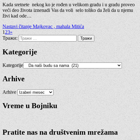
Kada sretnete nekog ko je rođen u velikom gradu i u gradu proveo
veći deo života iznenadi Vas da voli selo toliko da želi da u njemu
živi kad ode…
Nastavi čitanje
Majkovac , mahala Mitića
1
2
3
»
Тражи:
Kategorije
Kategorije
Arhive
Arhive
Vreme u Bojniku
Pratite nas na društvenim mrežama