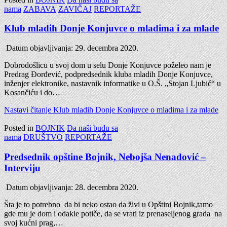
nama
ZABAVA
ZAVIČAJ
REPORTAŽE
Klub mladih Donje Konjuvce o mladima i za mlade
Datum objavljivanja:
29. decembra 2020.
Dobrodošlicu u svoj dom u selu Donje Konjuvce poželeo nam je
Predrag Đorđević, podpredsednik kluba mladih Donje Konjuvce,
inženjer elektronike, nastavnik informatike u O.Š. „Stojan Ljubić“ u
Kosančiću i do…
Nastavi čitanje
Klub mladih Donje Konjuvce o mladima i za mlade
Posted in
BOJNIK
Da naši budu sa
nama
DRUŠTVO
REPORTAŽE
Predsednik opštine Bojnik, Nebojša Nenadović –
Interviju
Datum objavljivanja:
28. decembra 2020.
Šta je to potrebno da bi neko ostao da živi u Opštini Bojnik,tamo
gde mu je dom i odakle potiče, da se vrati iz prenaseljenog grada na
svoj kućni prag,…