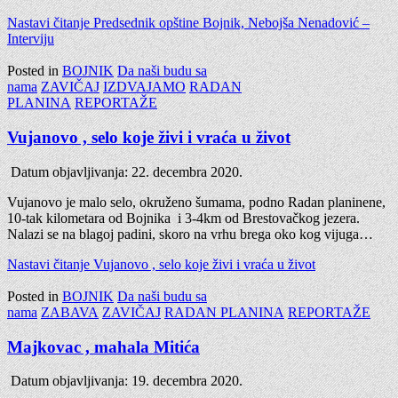
Nastavi čitanje
Predsednik opštine Bojnik, Nebojša Nenadović –
Interviju
Posted in
BOJNIK
Da naši budu sa
nama
ZAVIČAJ
IZDVAJAMO
RADAN
PLANINA
REPORTAŽE
Vujanovo , selo koje živi i vraća u život
Datum objavljivanja:
22. decembra 2020.
Vujanovo je malo selo, okruženo šumama, podno Radan planinene,
10-tak kilometara od Bojnika i 3-4km od Brestovačkog jezera.
Nalazi se na blagoj padini, skoro na vrhu brega oko kog vijuga…
Nastavi čitanje
Vujanovo , selo koje živi i vraća u život
Posted in
BOJNIK
Da naši budu sa
nama
ZABAVA
ZAVIČAJ
RADAN PLANINA
REPORTAŽE
Majkovac , mahala Mitića
Datum objavljivanja:
19. decembra 2020.