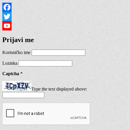
Facebook
Twitter
YouTube
Prijavi me
Channel
Korisničko ime
Lozinka
Captcha
*
Type the text displayed above: