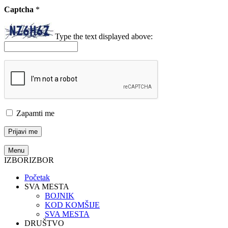
Captcha
*
Type the text displayed above:
Zapamti me
Menu
IZBOR
IZBOR
Početak
SVA MESTA
BOJNIK
KOD KOMŠIJE
SVA MESTA
DRUŠTVO