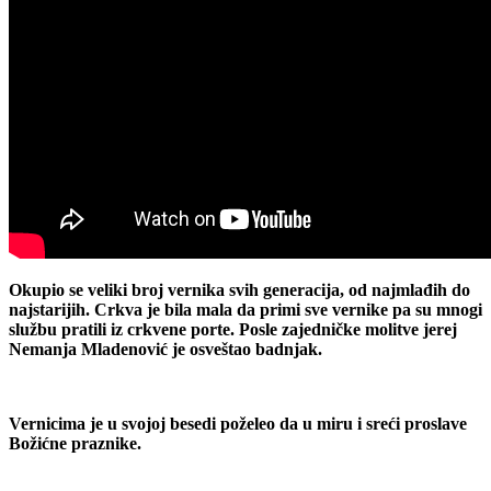
Okupio se veliki broj vernika svih generacija, od najmlađih do
najstarijih. Crkva je bila mala da primi sve vernike pa su mnogi
službu pratili iz crkvene porte. Posle zajedničke molitve jerej
Nemanja Mladenović je osveštao badnjak.
Vernicima je u svojoj besedi poželeo da u miru i sreći proslave
Božićne praznike.