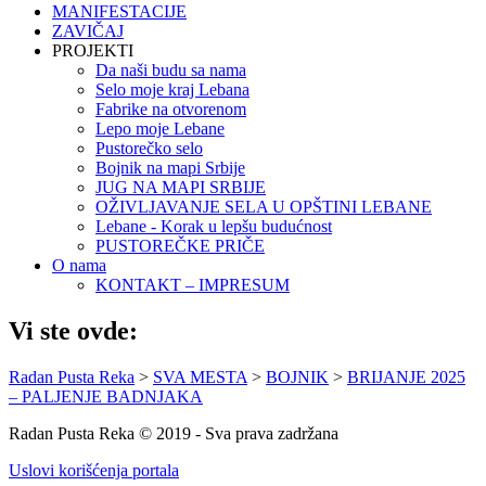
MANIFESTACIJE
ZAVIČAJ
PROJEKTI
Da naši budu sa nama
Selo moje kraj Lebana
Fabrike na otvorenom
Lepo moje Lebane
Pustorečko selo
Bojnik na mapi Srbije
JUG NA MAPI SRBIJE
OŽIVLJAVANJE SELA U OPŠTINI LEBANE
Lebane - Korak u lepšu budućnost
PUSTOREČKE PRIČE
O nama
KONTAKT – IMPRESUM
Vi ste ovde:
Radan Pusta Reka
>
SVA MESTA
>
BOJNIK
>
BRIJANJE 2025
– PALJENJE BADNJAKA
Radan Pusta Reka © 2019 - Sva prava zadržana
Uslovi korišćenja portala