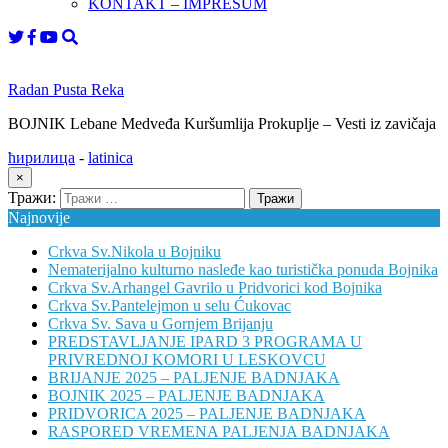
KONTAKT – IMPRESUM
Radan Pusta Reka
BOJNIK Lebane Medveđa Kuršumlija Prokuplje – Vesti iz zavičaja
ћирилица
-
latinica
×
Тражи:
Najnovije
Crkva Sv.Nikola u Bojniku
Nematerijalno kulturno nasleđe kao turistička ponuda Bojnika
Crkva Sv.Arhangel Gavrilo u Pridvorici kod Bojnika
Crkva Sv.Pantelejmon u selu Ćukovac
Crkva Sv. Sava u Gornjem Brijanju
PREDSTAVLJANJE IPARD 3 PROGRAMA U
PRIVREDNOJ KOMORI U LESKOVCU
BRIJANJE 2025 – PALJENJE BADNJAKA
BOJNIK 2025 – PALJENJE BADNJAKA
PRIDVORICA 2025 – PALJENJE BADNJAKA
RASPORED VREMENA PALJENJA BADNJAKA