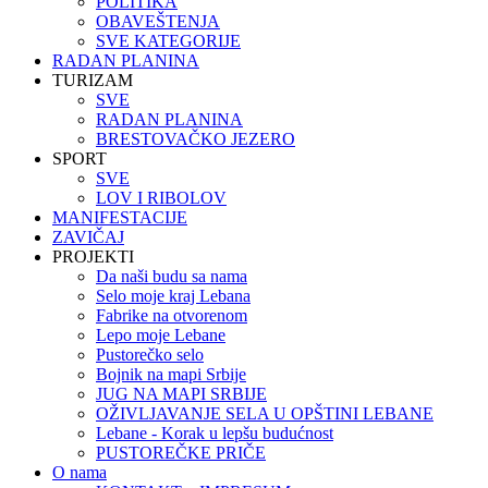
POLITIKA
OBAVEŠTENJA
SVE KATEGORIJE
RADAN PLANINA
TURIZAM
SVE
RADAN PLANINA
BRESTOVAČKO JEZERO
SPORT
SVE
LOV I RIBOLOV
MANIFESTACIJE
ZAVIČAJ
PROJEKTI
Da naši budu sa nama
Selo moje kraj Lebana
Fabrike na otvorenom
Lepo moje Lebane
Pustorečko selo
Bojnik na mapi Srbije
JUG NA MAPI SRBIJE
OŽIVLJAVANJE SELA U OPŠTINI LEBANE
Lebane - Korak u lepšu budućnost
PUSTOREČKE PRIČE
O nama