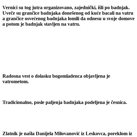
Vernici su tog jutra organizovano, zajednički, išli po badnjak.
Uveče su grančice badnjaka donešenog od kuće bacali na vatru
a grančice osvećenog badnjaka lomili da odnesu u svoje domove
a potom je badnjak stavljen na vatru.
Radosna vest o dolasku bogomladenca objavljena je
vatrometom.
Tradicionalno, posle paljenja badnjaka podeljena je česnica.
Zlatnik je našla Danijela Milovanović iz Leskovca, poreklom iz