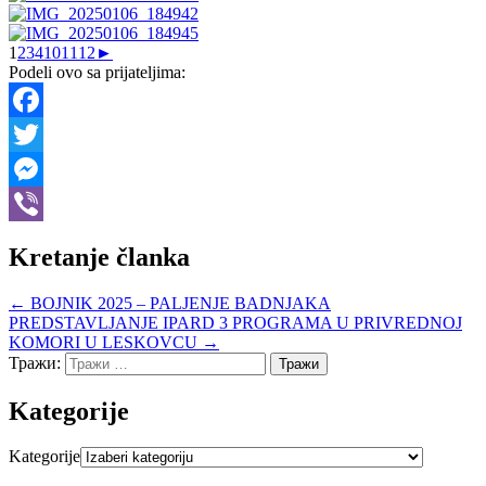
1
2
3
4
10
11
12
►
Podeli ovo sa prijateljima:
Facebook
Twitter
Messenger
Viber
Kretanje članka
← BOJNIK 2025 – PALJENJE BADNJAKA
PREDSTAVLJANJE IPARD 3 PROGRAMA U PRIVREDNOJ
KOMORI U LESKOVCU →
Тражи:
Kategorije
Kategorije