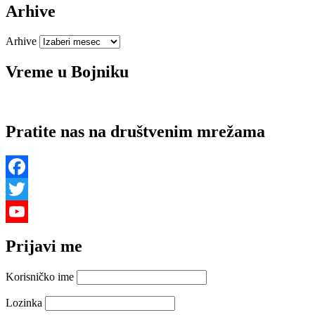
Arhive
Arhive
Vreme u Bojniku
Pratite nas na društvenim mrežama
Facebook
Twitter
YouTube
Prijavi me
Channel
Korisničko ime
Lozinka