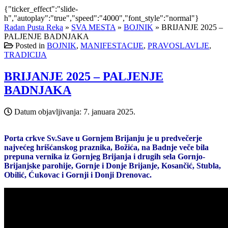
{"ticker_effect":"slide-
h","autoplay":"true","speed":"4000","font_style":"normal"}
Radan Pusta Reka
»
SVA MESTA
»
BOJNIK
»
BRIJANJE 2025 –
PALJENJE BADNJAKA
Posted in
BOJNIK
,
MANIFESTACIJE
,
PRAVOSLAVLJE
,
TRADICIJA
BRIJANJE 2025 – PALJENJE
BADNJAKA
Datum objavljivanja:
7. januara 2025.
Porta crkve Sv.Save u Gornjem Brijanju je u predvečerje
najvećeg hrišćanskog praznika, Božića, na Badnje veče bila
prepuna vernika iz Gornjeg Brijanja i drugih sela Gornjo-
Brijanjske parohije, Gornje i Donje Brijanje, Kosančić, Stubla,
Obilić, Ćukovac i Gornji i Donji Drenovac.