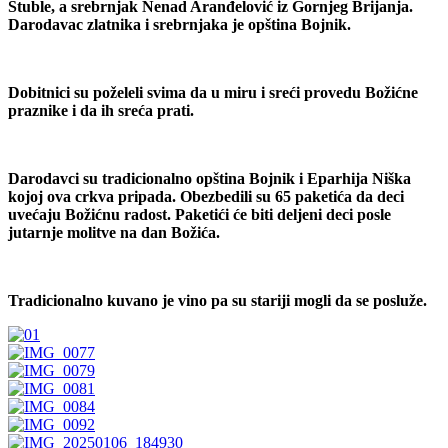
Stuble, a srebrnjak Nenad Aranđelović iz Gornjeg Brijanja.
Darodavac zlatnika i srebrnjaka je opština Bojnik.
Dobitnici su poželeli svima da u miru i sreći provedu Božićne
praznike i da ih sreća prati.
Darodavci su tradicionalno opština Bojnik i Eparhija Niška
kojoj ova crkva pripada. Obezbedili su 65 paketića da deci
uvećaju Božićnu radost. Paketići će biti deljeni deci posle
jutarnje molitve na dan Božića.
Tradicionalno kuvano je vino pa su stariji mogli da se posluže.