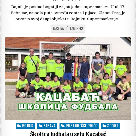
OBJAVLJIVANJA:
Bojnik je postao bogatiji za još jedan supermarket. U ul. 17.
Februar, na pola puta između centra i pijace, Zlatan Trag je
otvorio svoj drugi objekat u Bojniku. Supermarket je…
NOVI
NASTAVI ČITANJE
ZLATAN
TRAG
U
BOJNIKU
BOJNIK
ZABAVA
PUSTOREČKE PRIČE
SPORT
Posted
in
Školica fudbala u selu Kacabać