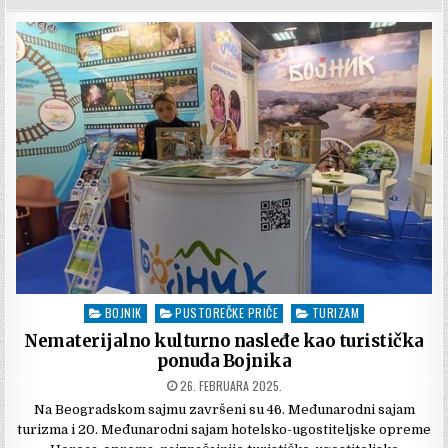
BOJNIK
PUSTOREČKE PRIČE
TURIZAM
Posted
in
Nematerijalno kulturno nasleđe kao turistička
ponuda Bojnika
DATUM
26. FEBRUARA 2025.
OBJAVLJIVANJA:
Na Beogradskom sajmu završeni su 46. Međunarodni sajam
turizma i 20. Međunarodni sajam hotelsko-ugostiteljske opreme