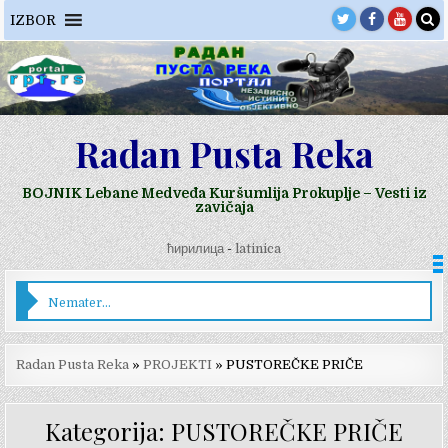
Skip
IZBOR
to
content
Radan Pusta Reka
BOJNIK Lebane Medveđa Kuršumlija Prokuplje – Vesti iz
zavičaja
ћирилица
-
latinica
Nematerijalno kulturno nasleđe kao turistička ponuda Bojnika
Radan Pusta Reka
»
PROJEKTI
»
PUSTOREČKE PRIČE
Kategorija: PUSTOREČKE PRIČE