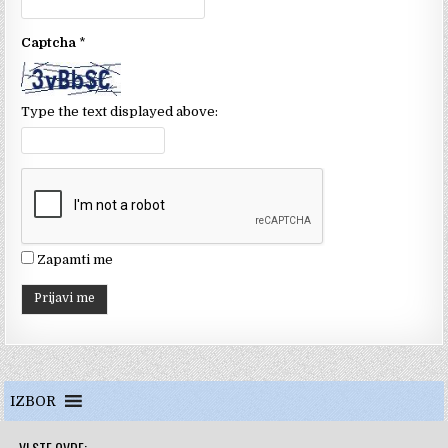
k
C
Captcha
*
h
a
n
Type the text displayed above:
n
el
Zapamti me
IZBOR
VI STE OVDE: