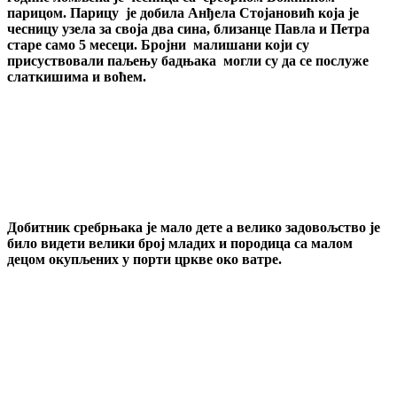
парицом. Парицу је добила Анђела Стојановић која је
чесницу узела за своја два сина, близанце Павла и Петра
старе само 5 месеци. Бројни малишани који су
присуствовали паљењу бадњака могли су да се послуже
слаткишима и воћем.
Добитник сребрњака је мало дете а велико задовољство је
било видети велики број младих и породица са малом
децом окупљених у порти цркве око ватре.