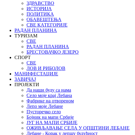
ЗДРАВСТВО
ИСТОРИЈА
ПОЛИТИКА
ОБАВЕШТЕЊА
СВЕ КАТЕГОРИЈЕ
РАДАН ПЛАНИНА
ТУРИЗАМ
СВЕ
РАДАН ПЛАНИНА
БРЕСТОВАЧКО ЈЕЗЕРО
СПОРТ
СВЕ
ЛОВ И РИБОЛОВ
МАНИФЕСТАЦИЈЕ
ЗАВИЧАЈ
ПРОЈЕКТИ
Да наши буду са нама
Село моје крај Лебана
Фабрике на отвореном
Лепо моје Лебане
Пусторечко село
Бојник на мапи Србије
ЈУГ НА МАПИ СРБИЈЕ
ОЖИВЉАВАЊЕ СЕЛА У ОПШТИНИ ЛЕБАНЕ
Лебане - Корак у лепшу будућност