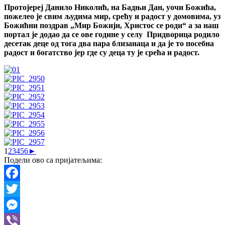
Протојереј Данило Николић, на Бадњи Дан, уочи Божића,
пожелео је свим људима мир, срећу и радост у домовима, уз
Божићни поздрав „Мир Божији, Христос се роди“ а за наш
портал је додао да се ове године у селу Придворица родило
десетак деце од тога два пара близанаца и да је то посебна
радост и богатство јер где су деца ту је срећа и радост.
1
2
3
4
5
6
►
Подели ово са пријатељима:
Facebook
Twitter
Messenger