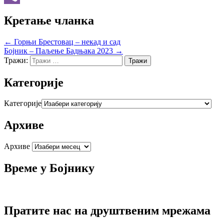
Viber
Кретање чланка
← Горњи Брестовац – некад и сад
Бојник – Паљење Бадњака 2023 →
Тражи:
Категорије
Категорије
Архиве
Архиве
Време у Бојнику
Пратите нас на друштвеним мрежама