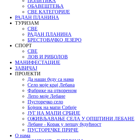
ПОЛИТИКА
ОБАВЕШТЕЊА
СВЕ КАТЕГОРИЈЕ
РАДАН ПЛАНИНА
ТУРИЗАМ
СВЕ
РАДАН ПЛАНИНА
БРЕСТОВАЧКО ЈЕЗЕРО
СПОРТ
СВЕ
ЛОВ И РИБОЛОВ
МАНИФЕСТАЦИЈЕ
ЗАВИЧАЈ
ПРОЈЕКТИ
Да наши буду са нама
Село моје крај Лебана
Фабрике на отвореном
Лепо моје Лебане
Пусторечко село
Бојник на мапи Србије
ЈУГ НА МАПИ СРБИЈЕ
ОЖИВЉАВАЊЕ СЕЛА У ОПШТИНИ ЛЕБАНЕ
Лебане - Корак у лепшу будућност
ПУСТОРЕЧКЕ ПРИЧЕ
О нама