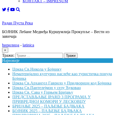
КОНТАКТ – IMPRESUM
Радан Пуста Река
БОЈНИК Лебане Медвеђа Куршумлија Прокупље – Вести из
завичаја
ћирилица
-
latinica
×
Тражи:
Најновије
Црква Св.Никола у Бојнику
Нематеријално културно наслеђе као туристичка понуда
Бојника
Црква Св.Архангел Гаврило у Придворици код Бојника
Црква Св.Пантелејмон у селу Ћуковац
Црква Св. Сава у Горњем Бријању
ПРЕДСТАВЉАЊЕ IPARD 3 ПРОГРАМА У
ПРИВРЕДНОЈ КОМОРИ У ЛЕСКОВЦУ
БРИЈАЊЕ 2025 – ПАЉЕЊЕ БАДЊАКА
БОЈНИК 2025 – ПАЉЕЊЕ БАДЊАКА