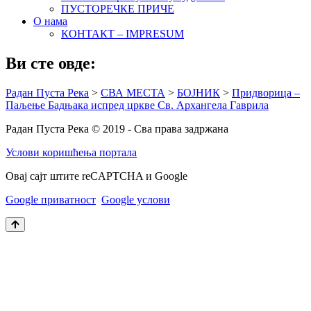
ПУСТОРЕЧКЕ ПРИЧЕ
О нама
КОНТАКТ – IMPRESUM
Ви сте овде:
Радан Пуста Река
>
СВА МЕСТА
>
БОЈНИК
>
Придворица –
Паљење Бадњака испред цркве Св. Архангела Гаврила
Радан Пуста Река © 2019 - Сва права задржана
Услови коришћења портала
Овај сајт штите reCAPTCHA и Google
Google приватност
Google услови