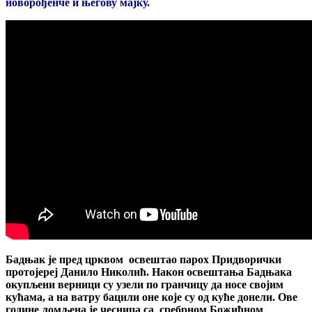
новорођенче и његову мајку.
Бадњак је пред црквом освештао парох Придворички
протојереј Данило Николић. Након освештања Бадњака
окупљени верници су узели по гранчицу да носе својим
кућама, а на ватру бацили оне које су од куће донели. Ове
године ломљена је чесница са сребрном Божићном