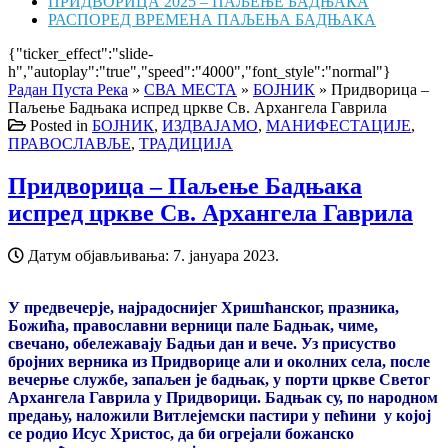
ПРИДВОРИЦА 2025 – ПАЉЕЊЕ БАДЊАКА
РАСПОРЕД ВРЕМЕНА ПАЉЕЊА БАДЊАКА
{"ticker_effect":"slide-
h","autoplay":"true","speed":"4000","font_style":"normal"}
Радан Пуста Река
»
СВА МЕСТА
»
БОЈНИК
»
Придворица –
Паљење Бадњака испред цркве Св. Архангела Гаврила
Posted in
БОЈНИК
,
ИЗДВАЈАМО
,
МАНИФЕСТАЦИЈЕ
,
ПРАВОСЛАВЉЕ
,
ТРАДИЦИЈА
Придворица – Паљење Бадњака
испред цркве Св. Архангела Гаврила
Датум објављивања:
7. јануара 2023.
У предвечерје, најрадоснијег Хришћанског, празника,
Божића, православни верници пале Бадњак, чиме,
свечано, обележавају Бадњи дан и вече. Уз присуство
бројних верника из Придворице али и околних села, после
вечерње службе, запаљен је бадњак, у порти цркве Светог
Архангела Гаврила у Придворици. Бадњак су, по народном
предању, наложили Витлејемски пастири у пећини у којој
се родио Исус Христос, да би огрејали божанско