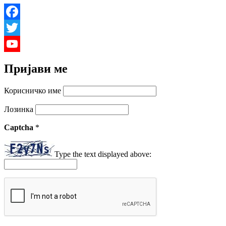
Facebook
Twitter
YouTube
Пријави ме
Channel
Корисничко име
Лозинка
Captcha
*
Type the text displayed above: