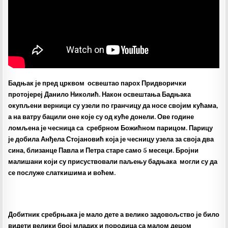
Бадњак је пред црквом освештао парох Придворички
протојереј Данило Николић. Након освештања Бадњака
окупљени верници су узели по гранчицу да носе својим кућама,
а на ватру бацили оне које су од куће донели. Ове године
ломљена је чесница са сребрном Божићном парицом. Парицу
је добила Анђела Стојановић која је чесницу узела за своја два
сина, близанце Павла и Петра старе само 5 месеци. Бројни
малишани који су присуствовали паљењу бадњака могли су да
се послуже слаткишима и воћем.
Добитник сребрњака је мало дете а велико задовољство је било
видети велики број младих и породица са малом децом