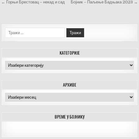
Кретање
← Горњи Брестовац – некад и сад
Бојник – Паљење Бадњака 2023 →
b
r
g
чланка
o
er
o
Тражи:
k
КАТЕГОРИЈЕ
Категорије
АРХИВЕ
Архиве
ВРЕМЕ У БОЈНИКУ