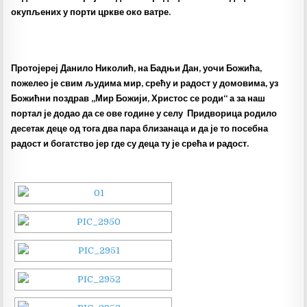
окупљених у порти цркве око ватре.
Протојереј Данило Николић, на Бадњи Дан, уочи Божића,
пожелео је свим људима мир, срећу и радост у домовима, уз
Божићни поздрав „Мир Божији, Христос се роди“ а за наш
портал је додао да се ове године у селу Придворица родило
десетак деце од тога два пара близанаца и да је то посебна
радост и богатство јер где су деца ту је срећа и радост.