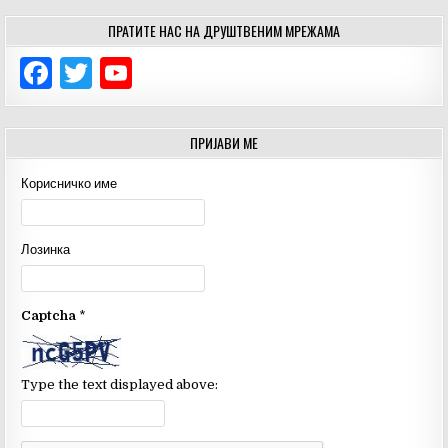
ПРАТИТЕ НАС НА ДРУШТВЕНИМ МРЕЖАМА
F
T
Y
a
w
o
c
it
u
ПРИЈАВИ МЕ
e
te
T
Корисничко име
b
r
u
o
b
Лозинка
o
e
k
C
Captcha
*
h
a
n
Type the text displayed above:
n