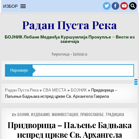
Skip
ИЗБОР
to
content
Радан Пуста Река
БОЈНИК Лебане Медвеђа Куршумлија Прокупље – Вести из
завичаја
ћирилица
-
latinica
Најновије
Радан Пуста Река
»
СВА МЕСТА
»
БОЈНИК
»
Придворица –
Паљење Бадњака испред цркве Св. Архангела Гаврила
POSTED
БОЈНИК
,
ИЗДВАЈАМО
,
МАНИФЕСТАЦИЈЕ
,
ПРАВОСЛАВЉЕ
,
ТРАДИЦИЈА
IN
Придворица – Паљење Бадњака
испред цркве Св. Архангела