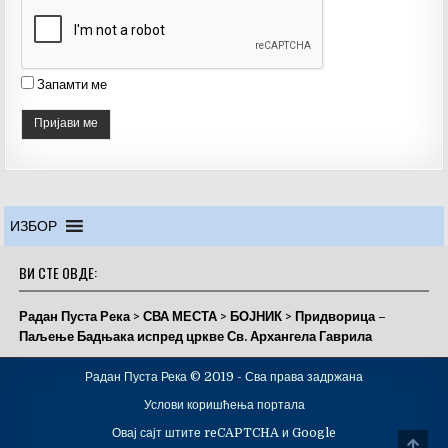
el
Запамти ме
ИЗБОР
ВИ СТЕ ОВДЕ:
Радан Пуста Река
>
СВА МЕСТА
>
БОЈНИК
>
Придворица –
Паљење Бадњака испред цркве Св. Архангела Гаврила
Радан Пуста Река © 2019 - Сва права задржана
Услови коришћења портала
Овај сајт штите reCAPTCHA и Google