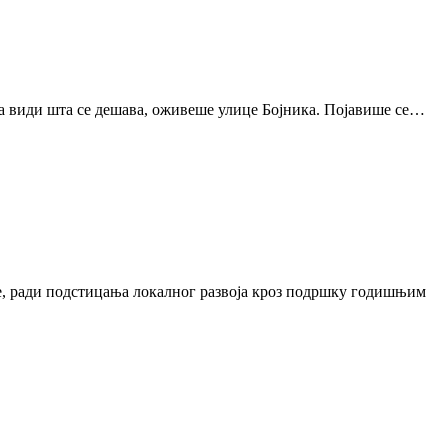
да види шта се дешава, оживеше улице Бојника. Појавише се…
, ради подстицања локалног развоја кроз подршку годишњим