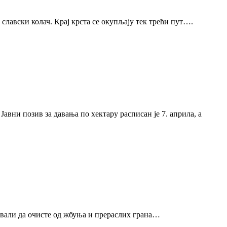
 славски колач. Крај крста се окупљају тек трећи пут….
вни позив за давања по хектару расписан је 7. априла, а
зовали да очисте од жбуња и прераслих грана…