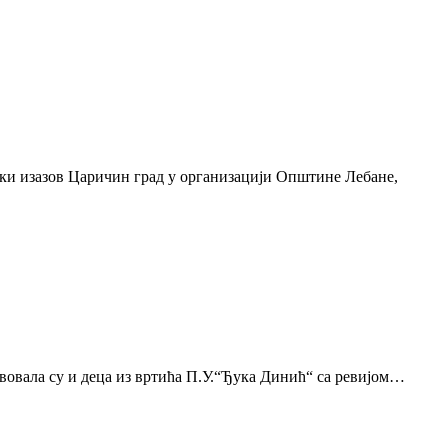
ски изазов Царичин град у организацији Општине Лебане,
ствовала су и деца из вртића П.У.“Ђука Динић“ са ревијом…