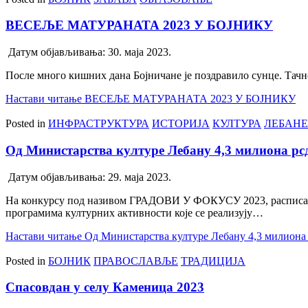
ВЕСЕЉЕ МАТУРАНАТА 2023 У БОЈНИКУ
Датум објављивања:
30. маја 2023.
После много кишних дана Бојничане је поздравило сунце. Тачн
Настави читање
ВЕСЕЉЕ МАТУРАНАТА 2023 У БОЈНИКУ
Posted in
ИНФРАСТРУКТУРА
ИСТОРИЈА
КУЛТУРА
ЛЕБАНЕ
Од Министарства културе Лебану 4,3 милиона рс
Датум објављивања:
29. маја 2023.
На конкурсу под називом ГРАДОВИ У ФОКУСУ 2023, расписаном
програмима културних активности које се реализују…
Настави читање
Од Министарства културе Лебану 4,3 милиона
Posted in
БОЈНИК
ПРАВОСЛАВЉЕ
ТРАДИЦИЈА
Спасовдан у селу Каменица 2023