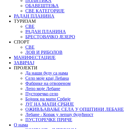
ПОЛИТИКА
ОБАВЕШТЕЊА
СВЕ КАТЕГОРИЈЕ
РАДАН ПЛАНИНА
ТУРИЗАМ
СВЕ
РАДАН ПЛАНИНА
БРЕСТОВАЧКО ЈЕЗЕРО
СПОРТ
СВЕ
ЛОВ И РИБОЛОВ
МАНИФЕСТАЦИЈЕ
ЗАВИЧАЈ
ПРОЈЕКТИ
Да наши буду са нама
Село моје крај Лебана
Фабрике на отвореном
Лепо моје Лебане
Пусторечко село
Бојник на мапи Србије
ЈУГ НА МАПИ СРБИЈЕ
ОЖИВЉАВАЊЕ СЕЛА У ОПШТИНИ ЛЕБАНЕ
Лебане - Корак у лепшу будућност
ПУСТОРЕЧКЕ ПРИЧЕ
О нама