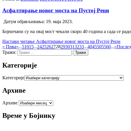
Асфалтирање новог моста на Пустој Реци
Датум објављивања:
19. маја 2023.
Бојничани су на овај мост чекали скоро 40 година а сада се ра
Настави читање
Асфалтирање новог моста на Пустој Реци
« Прва
«
...
5
10
15
...
24
25
26
27
28
29
30
31
32
33
...
40
45
50
55
60
...
»
Послед
Тражи:
Категорије
Категорије
Архиве
Архиве
Време у Бојнику