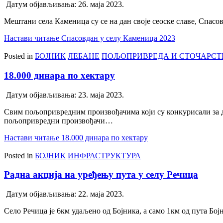
Датум објављивања:
26. маја 2023.
Мештани села Каменица су се на дан своје сеоске славе, Спасов
Настави читање
Спасовдан у селу Каменица 2023
Posted in
БОЈНИК
ЛЕБАНЕ
ПОЉОПРИВРЕДА И СТОЧАРСТ
18.000 динара по хектару
Датум објављивања:
23. маја 2023.
Свим пољопривредним произвођачима који су конкурисали за дав
пољопривредни произвођачи…
Настави читање
18.000 динара по хектару
Posted in
БОЈНИК
ИНФРАСТРУКТУРА
Радна акција на уређењу пута у селу Речица
Датум објављивања:
22. маја 2023.
Село Речица је 6км удаљено од Бојника, а само 1км од пута Б