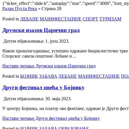
{"ticker_effect":"slide-h","autoplay":"true","speed":"4000","font_st
Радан Пуста Река
»
Страна 28
Posted in
ЛЕБАНЕ
МАНИФЕСТАЦИЈЕ
СПОРТ
ТУРИЗАМ
Друмски изазов Царичин град
Датум објављивања:
1. јуна 2023.
Након прошлогодишње, успешно одржане бициклистичке трке за
Спорског савеза општине Лебане и…
Настави читање
Друмски изазов Царичин град
Posted in
БОЈНИК
ЗАБАВА
ЛЕБАНЕ
МАНИФЕСТАЦИЈЕ
ПО
Други фестивал цвећа у Бојнику
Датум објављивања:
30. маја 2023.
У центру Бојника, на платоу око фoнтане, одржан је Други фес
Настави читање
Други фестивал цвећа у Бојнику
Posted in
БОЈНИК
ЗАБАВА
ОБРАЗОВАЊЕ