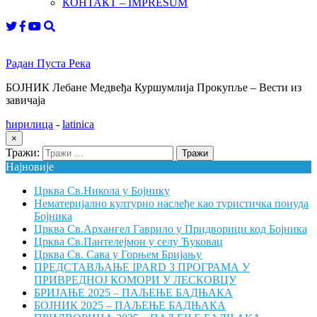
КОНТАКТ – IMPRESUM
Радан Пуста Река
БОЈНИК Лебане Медвеђа Куршумлија Прокупље – Вести из
завичаја
ћирилица
-
latinica
×
Тражи:
Најновије
Црква Св.Никола у Бојнику
Нематеријално културно наслеђе као туристичка понуда
Бојника
Црква Св.Архангел Гаврило у Придворици код Бојника
Црква Св.Пантелејмон у селу Ћуковац
Црква Св. Сава у Горњем Бријању
ПРЕДСТАВЉАЊЕ IPARD 3 ПРОГРАМА У
ПРИВРЕДНОЈ КОМОРИ У ЛЕСКОВЦУ
БРИЈАЊЕ 2025 – ПАЉЕЊЕ БАДЊАКА
БОЈНИК 2025 – ПАЉЕЊЕ БАДЊАКА