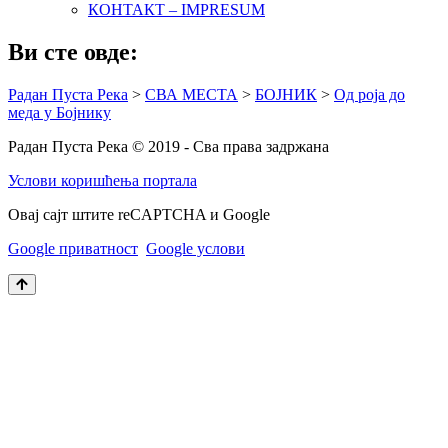
КОНТАКТ – IMPRESUM
Ви сте овде:
Радан Пуста Река
>
СВА МЕСТА
>
БОЈНИК
>
Од роја до
меда у Бојнику
Радан Пуста Река © 2019 - Сва права задржана
Услови коришћења портала
Овај сајт штите reCAPTCHA и Google
Google приватност
Google услови