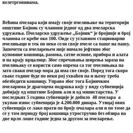
велетрговинама.
Већина пчелара који имају своје пчелињаке на територији
општине Бојник су чланови једног од два пчеларска
удружења. Пчеларско удружење „Бојник“ је бројније и број
чланова се креће око 100. Овде су углавном стационарни
пчелињаци и тек по неко сели своје пчеле са паше на пашу.
Започети са пчеларењем није нимало јефтино због
куповине кошница, рамова, сатне основе, прибора и алата
и на крају врцалице. Због спречавања ширења зараза на
пчелињаку се користи само опрема са тог пчелињака па
зато сваки пчелар мора да има све своје. Поред тога скоро
сваке године буде по неки рој ухваћен па и њему треба
обезбедити кошницу. Управо због тога Бојничким
пчеларима је драгоцена подршка коју у виду субвенција
добијају од општине Бојник али и од министарства. У
последњих 5 година субвенције је добило 48 пчелара а
укупан износ субвенција је 4.200.000 динара. Утицај ових
субвенција се лако прати по броју пчалара али и по томе да
се у том периоду број кошница утростручио без обзира на
две врло лоше године једна за другом за пчеларење.