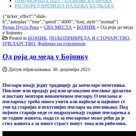
ПРИДВОРИЦА 2025 – ПАЉЕЊЕ БАДЊАКА
РАСПОРЕД ВРЕМЕНА ПАЉЕЊА БАДЊАКА
{"ticker_effect":"slide-
h","autoplay":"true","speed":"4000","font_style":"normal"}
Радан Пуста Река
»
СВА МЕСТА
»
БОЈНИК
»
Од роја до меда
у Бојнику
Posted in
БОЈНИК
,
ПОЉОПРИВРЕДА И СТОЧАРСТВО
,
ПЧЕЛАРСТВО
,
Фабрике на отвореном
Од роја до меда у Бојнику
Датум објављивања:
30. децембра 2021.
Пчелари имају једну традицију да запчеларе почетника.
Поклоне или продају рој или целокупно пчелиње друштво
и постану ментори новопеченом пчелару. О пчелама и
пчеларењу треба много учити али најбоље и највише се
учи од старијих и искуснијих пчелара на пчелињаку. Под
појмом старији овде се подразумевају године пчеларења а
не године живота, мада се за пчеларење може рећи да је
стил живота а за многе страст попут лова или риболова.