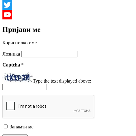
Facebook
Twitter
YouTube
Пријави ме
Channel
Корисничко име
Лозинка
Captcha
*
Type the text displayed above:
Запамти ме