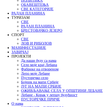
ПОЛИТИКА
ОБАВЕШТЕЊА
СВЕ КАТЕГОРИЈЕ
РАДАН ПЛАНИНА
ТУРИЗАМ
СВЕ
РАДАН ПЛАНИНА
БРЕСТОВАЧКО ЈЕЗЕРО
СПОРТ
СВЕ
ЛОВ И РИБОЛОВ
МАНИФЕСТАЦИЈЕ
ЗАВИЧАЈ
ПРОЈЕКТИ
Да наши буду са нама
Село моје крај Лебана
Фабрике на отвореном
Лепо моје Лебане
Пусторечко село
Бојник на мапи Србије
ЈУГ НА МАПИ СРБИЈЕ
ОЖИВЉАВАЊЕ СЕЛА У ОПШТИНИ ЛЕБАНЕ
Лебане - Корак у лепшу будућност
ПУСТОРЕЧКЕ ПРИЧЕ
О нама