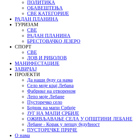
ПОЛИТИКА
ОБАВЕШТЕЊА
СВЕ КАТЕГОРИЈЕ
РАДАН ПЛАНИНА
ТУРИЗАМ
СВЕ
РАДАН ПЛАНИНА
БРЕСТОВАЧКО ЈЕЗЕРО
СПОРТ
СВЕ
ЛОВ И РИБОЛОВ
МАНИФЕСТАЦИЈЕ
ЗАВИЧАЈ
ПРОЈЕКТИ
Да наши буду са нама
Село моје крај Лебана
Фабрике на отвореном
Лепо моје Лебане
Пусторечко село
Бојник на мапи Србије
ЈУГ НА МАПИ СРБИЈЕ
ОЖИВЉАВАЊЕ СЕЛА У ОПШТИНИ ЛЕБАНЕ
Лебане - Корак у лепшу будућност
ПУСТОРЕЧКЕ ПРИЧЕ
О нама