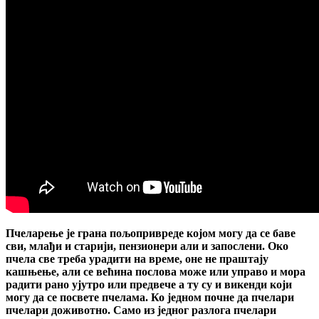
Пчеларење је грана пољопривреде којом могу да се баве
сви, млађи и старији, пензионери али и запослени. Око
пчела све треба урадити на време, оне не праштају
кашњење, али се већина послова може или управо и мора
радити рано ујутро или предвече а ту су и викенди који
могу да се посвете пчелама. Ко једном почне да пчелари
пчелари доживотно. Само из једног разлога пчелари