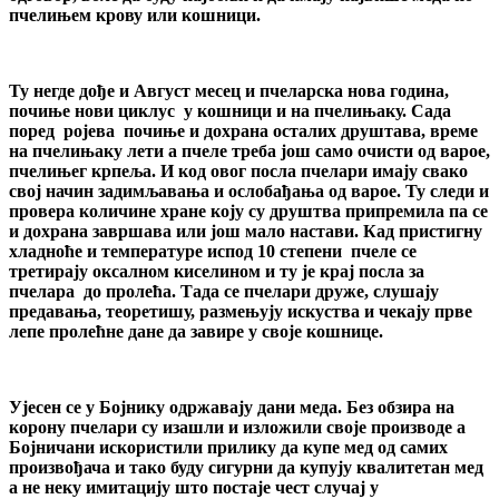
пчелињем крову или кошници.
Ту негде дође и Август месец и пчеларска нова година,
почиње нови циклус у кошници и на пчелињаку. Сада
поред ројева почиње и дохрана осталих друштава, време
на пчелињаку лети а пчеле треба још само очисти од варое,
пчелињег крпеља. И код овог посла пчелари имају свако
свој начин задимљавања и ослобађања од варое. Ту следи и
провера количине хране коју су друштва припремила па се
и дохрана завршава или још мало настави. Кад пристигну
хладноће и температуре испод 10 степени пчеле се
третирају оксалном киселином и ту је крај посла за
пчелара до пролећа. Тада се пчелари друже, слушају
предавања, теоретишу, размењују искуства и чекају прве
лепе пролећне дане да завире у своје кошнице.
Ујесен се у Бојнику одржавају дани меда. Без обзира на
корону пчелари су изашли и изложили своје производе а
Бојничани искористили прилику да купе мед од самих
произвођача и тако буду сигурни да купују квалитетан мед
а не неку имитацију што постаје чест случај у