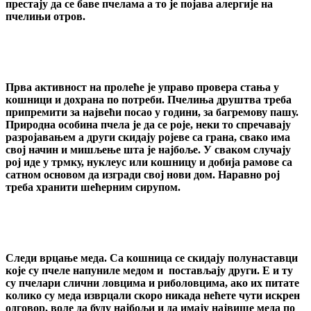
престају да се баве пчелама а то је појава алергије на
пчелињи отров.
Прва активност на пролеће је управо провера стања у
кошници и дохрана по потреби. Пчелиња друштва треба
припремити за највећи посао у години, за багремову пашу.
Природна особина пчела је да се роје, неки то спречавају
разројавањем а други скидају ројеве са грана, свако има
свој начин и мишљење шта је најбоље. У сваком случају
рој иде у трмку, нуклеус или кошницу и добија рамове са
сатном основом да изгради свој нови дом. Наравно рој
треба хранити шећерним сирупом.
Следи врцање меда. Са кошница се скидају полунаставци
које су пчеле напуниле медом и постављају други. Е и ту
су пчелари слични ловцима и риболовцима, ако их питате
колико су меда изврцали скоро никада нећете чути искрен
одговор, воле да буду најбољи и да имају највише меда по