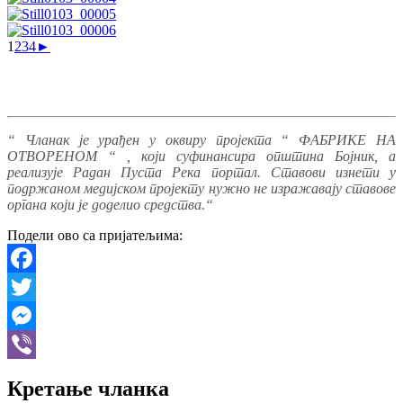
1
2
3
4
►
“ Чланак је урађен у оквиру пројекта “ ФАБРИКЕ НА
ОТВОРЕНОМ “ , који суфинансира општина Бојник, а
реализује Радан Пуста Река портал. Ставови изнети у
подржаном медијском пројекту нужно не изражавају ставове
органа који је доделио средства.“
Подели ово са пријатељима:
Facebook
Twitter
Messenger
Viber
Кретање чланка