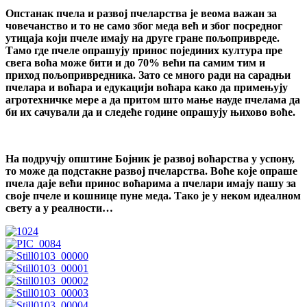
Опстанак пчела и развој пчеларства је веома важан за
човечанство и то не само због меда већ и због посредног
утицаја који пчеле имају на друге гране пољопривреде.
Тамо где пчеле опрашују принос појединих култура пре
свега воћа може бити и до 70% већи па самим тим и
приход пољопривредника. Зато се много ради на сарадњи
пчелара и воћара и едукацији воћара како да примењују
агротехничке мере а да притом што мање науде пчелама да
би их сачували да и следеће године опрашују њихово воће.
На подручју општине Бојник је развој воћарства у успону,
то може да подстакне развој пчеларства. Воће које опраше
пчела даје већи принос воћарима а пчелари имају пашу за
своје пчеле и кошнице пуне меда. Тако је у неком идеалном
свету а у реалности…