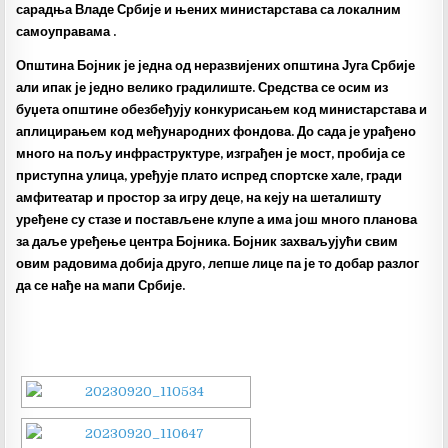
сарадња Владе Србије и њених министарстава са локалним
самоуправама .
Општина Бојник је једна од неразвијених општина Југа Србије
али ипак је једно велико градилиште. Средства се осим из
буџета општине обезбеђују конкурисањем код министарстава и
аплицирањем код међународних фондова. До сада је урађено
много на пољу инфраструктуре, изграђен је мост, пробија се
приступна улица, уређује плато испред спортске хале, гради
амфитеатар и простор за игру деце, на кеју на шеталишту
уређене су стазе и постављене клупе а има још много планова
за даље уређење центра Бојника. Бојник захваљујући свим
овим радовима добија друго, лепше лице па је то добар разлог
да се нађе на мапи Србије.