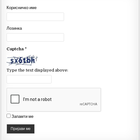
e
te
T
Корисничко име
b
r
u
o
b
Лозинка
o
e
k
C
Captcha
*
h
a
n
Type the text displayed above:
n
el
Запамти ме