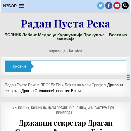
Skip
ИЗБОР
to
content
Радан Пуста Река
БОЈНИК Лебане Медвеђа Куршумлија Прокупље – Вести из
завичаја
ћирилица
-
latinica
Најновије
Радан Пуста Река
»
ПРОЈЕКТИ
»
Бојник на мапи Србије
»
Државни
секретар Драган Стевановић посетио Бојник
POSTED
БОЈНИК
,
БОЈНИК НА МАПИ СРБИЈЕ
,
ЕКОНОМИЈА
,
ИНФРАСТРУКТУРА
,
IN
ПРИВРЕДА
Државни секретар Драган