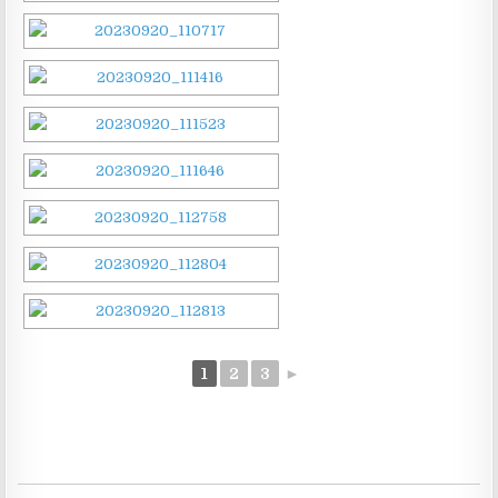
1
2
3
►