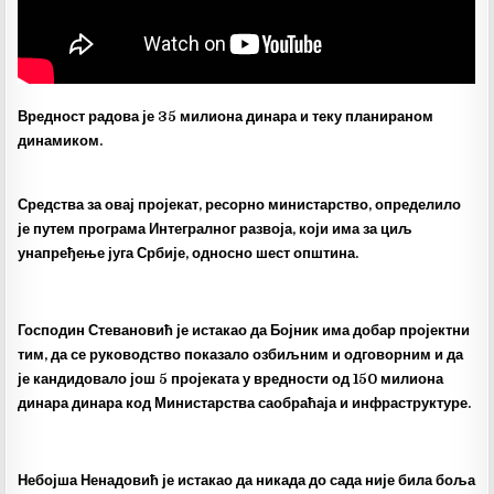
Вредност радова је 35 милиона динара и теку планираном
динамиком.
Средства за овај пројекат, ресорно министарство, определило
је путем програма Интегралног развоја, који има за циљ
унапређење југа Србије, односно шест општина.
Господин Стевано
вић је истакао да Бојник има добар пројектни
тим, да се руководство показало озбиљним и одговорним и да
је кандидовало још 5 пројеката у вредности од 150 милиона
динара динара код Министарства саобраћаја и инфраструктуре.
Небојша Ненадовић је истакао да никада до сада није била боља