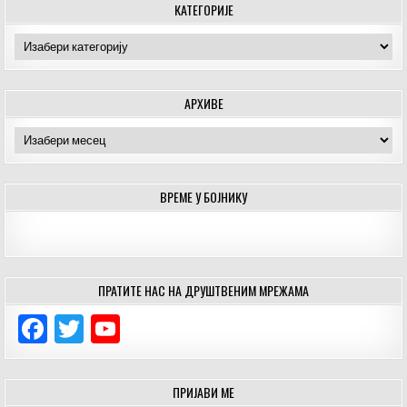
КАТЕГОРИЈЕ
Категорије
АРХИВЕ
Архиве
ВРЕМЕ У БОЈНИКУ
ПРАТИТЕ НАС НА ДРУШТВЕНИМ МРЕЖАМА
F
T
Y
a
w
o
c
it
u
ПРИЈАВИ МЕ