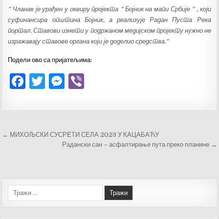
“ Чланак је урађен у оквиру пројекта “ Бојник на мапи Србије “ , који
суфинансира општина Бојник, а реализује Радан Пуста Река
портал. Ставови изнети у подржаном медијском пројекту нужно не
изражавају ставове органа који је доделио средства.“
Подели ово са пријатељима:
F
T
M
V
a
w
es
ib
c
it
se
er
e
te
n
Кретање
← МИХОЉСКИ СУСРЕТИ СЕЛА 2023 У КАЦАБАЋУ
b
r
g
чланка
Радански сан – асфалтирање пута преко планине →
o
er
o
k
Тражи: