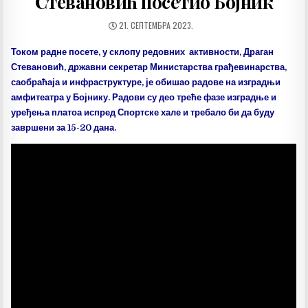
Стевановић посетио Бојник
ДАТУМ
21. СЕПТЕМБРА 2023.
ОБЈАВЉИВАЊА:
Током радне посете, у склопу редовних активности, Драган
Стевановић, државни секретар Министарства грађевинарства,
саобраћаја и инфраструктуре, је обишао радове на изградњи
амфитеатра у Бојнику. Радови су део треће фазе изградње и
уређења платоа испред Спортске хале и требало би да буду
завршени за 15-20 дана.