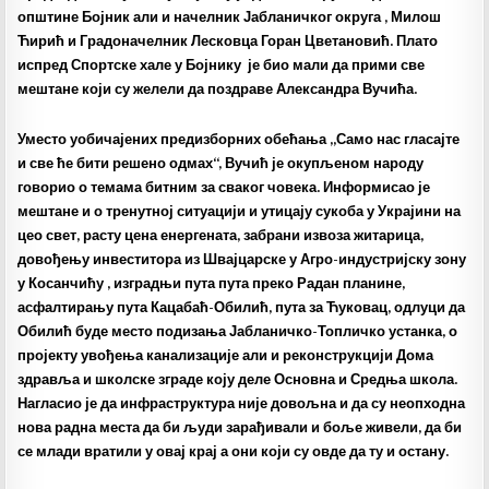
општине Бојник али и начелник Јабланичког округа , Милош
Ћирић и Градоначелник Лесковца Горан Цветановић. Плато
испред Спортске хале у Бојнику је био мали да прими све
мештане који су желели да поздраве Александра Вучића.
Уместо уобичајених предизборних обећања „Само нас гласајте
и све ће бити решено одмах“, Вучић је окупљеном народу
говорио о темама битним за сваког човека. Информисао је
мештане и о тренутној ситуацији и утицају сукоба у Украјини на
цео свет, расту цена енергената, забрани извоза житарица,
довођењу инвеститора из Швајцарске у Агро-индустријску зону
у Косанчићу , изградњи пута пута преко Радан планине,
асфалтирању пута Кацабаћ-Обилић, пута за Ћуковац, одлуци да
Обилић буде место подизања Јабланичко-Топличко устанка, о
пројекту увођења канализације али и реконструкцији Дома
здравља и школске зграде коју деле Основна и Средња школа.
Нагласио је да инфраструктура није довољна и да су неопходна
нова радна места да би људи зарађивали и боље живели, да би
се млади вратили у овај крај а они који су овде да ту и остану.