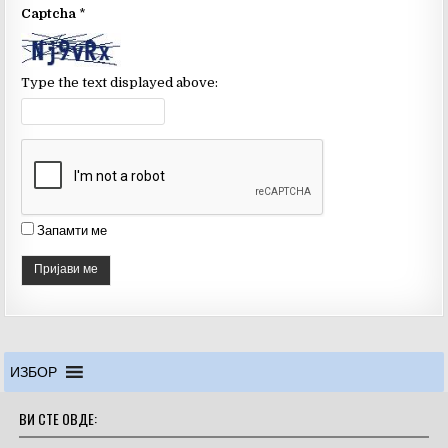
Captcha
*
h
a
n
Type the text displayed above:
n
el
Запамти ме
ИЗБОР
ВИ СТЕ ОВДЕ: