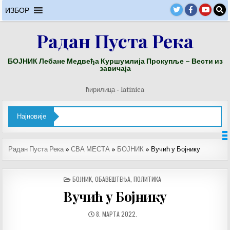
Skip
ИЗБОР
to
content
Радан Пуста Река
БОЈНИК Лебане Медвеђа Куршумлија Прокупље – Вести из
завичаја
ћирилица
-
latinica
Најновије
Радан Пуста Река
»
СВА МЕСТА
»
БОЈНИК
»
Вучић у Бојнику
POSTED
БОЈНИК
,
ОБАВЕШТЕЊА
,
ПОЛИТИКА
IN
Вучић у Бојнику
ДАТУМ
8. МАРТА 2022.
ОБЈАВЉИВАЊА: