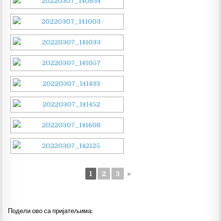
1
2
3
►
Подели ово са пријатељима: