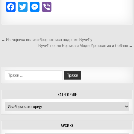
F
T
M
V
a
w
es
ib
c
it
se
er
e
te
n
Кретање
← Из Бојника велики број потписа подршке Вучићу
b
r
g
чланка
Вучић после Бојника и Медвеђе посетио и Лебане →
o
er
o
k
Тражи:
КАТЕГОРИЈЕ
Категорије
АРХИВЕ