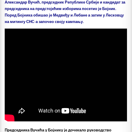
Александар Вучић, председник Републике Србије и кандидат за
председника на предстојећим изборима посетио је Бојник.
Поред Бојника обишао је Медвеђу и Лебане а затим у Лесковцу
на митингу СНС-а започео своју кампању.
Председника Вучића у Бојнику је дочекало руководство