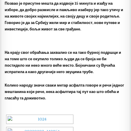
Позвао је присутне мешта да издвоје 15 минута и изађу на
изборе, да добро размисле и пажљиво изаберу јер тако утичу и
на животе својих најмилијих, на своју децу и своје родитеље.
Говорио је да за Србију жели мир и стабилност, нове путеве и
инвестиције, бољи живот за све грађане.
На крају свог обраћања захвалио се на тако бурној подршци и
на томе што се окупило толико људи да се броја не би
постидело ни неко много веће место. Бојничани су Вучића
испратила а како другачије него звуцима трубе.
Колико народу значи сваки метар асфалта говоре и речи једног
мештанина који рече, нека асфалтира тај пут као што обећа и
гласаћу га доживотно.