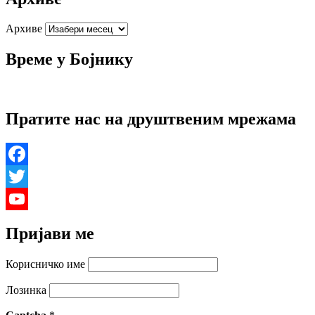
Архиве
Време у Бојнику
Пратите нас на друштвеним мрежама
Facebook
Twitter
YouTube
Пријави ме
Channel
Корисничко име
Лозинка