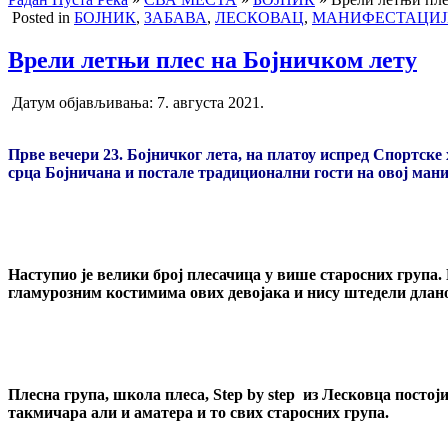
Posted in
БОЈНИК
,
ЗАБАВА
,
ЛЕСКОВАЦ
,
МАНИФЕСТАЦИЈ
Врели летњи плес на Бојничком лету
Датум објављивања:
7. августа 2021.
Прве вечери 23. Бојничког лета, на платоу испред Спортске х
срца Бојничана и постале традиционални гости на овој ман
Наступио је велики број плесачица у више старосних група.
гламурозним костимима ових девојака и нису штедели дланов
Плесна група, школа плеса, Step by step из Лесковца посто
такмичара али и аматера и то свих старосних група.