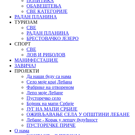
ПОЛИТИКА
ОБАВЕШТЕЊА
СВЕ КАТЕГОРИЈЕ
РАДАН ПЛАНИНА
ТУРИЗАМ
СВЕ
РАДАН ПЛАНИНА
БРЕСТОВАЧКО ЈЕЗЕРО
СПОРТ
СВЕ
ЛОВ И РИБОЛОВ
МАНИФЕСТАЦИЈЕ
ЗАВИЧАЈ
ПРОЈЕКТИ
Да наши буду са нама
Село моје крај Лебана
Фабрике на отвореном
Лепо моје Лебане
Пусторечко село
Бојник на мапи Србије
ЈУГ НА МАПИ СРБИЈЕ
ОЖИВЉАВАЊЕ СЕЛА У ОПШТИНИ ЛЕБАНЕ
Лебане - Корак у лепшу будућност
ПУСТОРЕЧКЕ ПРИЧЕ
О нама