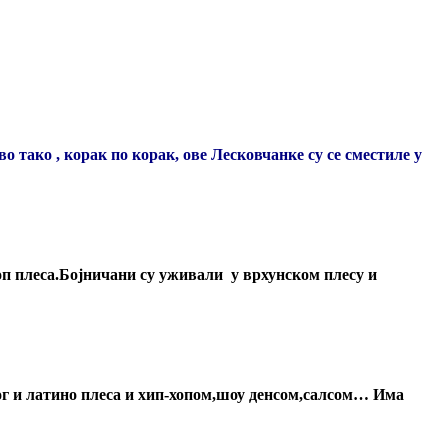
во тако , корак по корак, ове Лесковчанке су се сместиле у
хоп плеса.Бојничани су уживали у врхунском плесу и
чног и латино плеса и хип-хопом,шоу денсом,салсом… Има