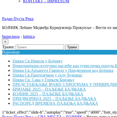
КОНТАКТ – IMPRESUM
Радан Пуста Река
БОЈНИК Лебане Медвеђа Куршумлија Прокупље – Вести из зав
ћирилица
-
latinica
×
Тражи:
Најновије
Црква Св.Никола у Бојнику
Нематеријално културно наслеђе као туристичка понуда 
Црква Св.Архангел Гаврило у Придворици код Бојника
Црква Св.Пантелејмон у селу Ћуковац
Црква Св. Сава у Горњем Бријању
ПРЕДСТАВЉАЊЕ IPARD 3 ПРОГРАМА У ПРИВРЕДН
БРИЈАЊЕ 2025 – ПАЉЕЊЕ БАДЊАКА
БОЈНИК 2025 – ПАЉЕЊЕ БАДЊАКА
ПРИДВОРИЦА 2025 – ПАЉЕЊЕ БАДЊАКА
РАСПОРЕД ВРЕМЕНА ПАЉЕЊА БАДЊАКА
{"ticker_effect":"slide-h","autoplay":"true","speed":"4000","font_st
Радан Пуста Река
»
СВА МЕСТА
»
БОЈНИК
»
Врели летњи пле