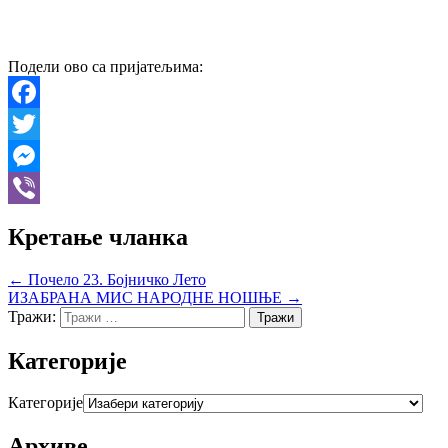
Подели ово са пријатељима:
Facebook
Twitter
Messenger
Viber
Кретање чланка
← Почело 23. Бојничко Лето
ИЗАБРАНА МИС НАРОДНЕ НОШЊЕ →
Тражи:
Категорије
Категорије
Архиве