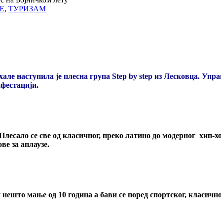
Е
,
ТУРИЗАМ
але наступила је плесна група Step by step из Лесковца. Упра
ифестацији.
 Плесало се све од класичног, преко латино до модерног хип-
е за аплаузе.
ји нешто мање од 10 година а бави се поред спортског, класи