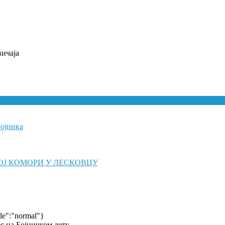
ичаја
Бојника
ОЈ КОМОРИ У ЛЕСКОВЦУ
yle":"normal"}
с на Бојничком лету