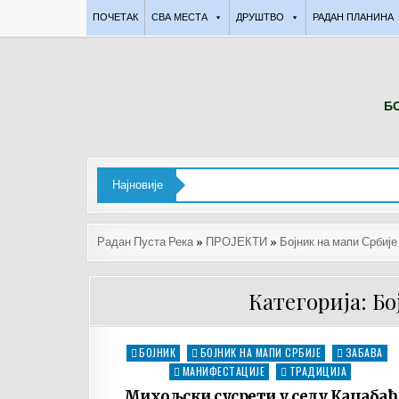
Skip
ПОЧЕТАК
СВА МЕСТА
ДРУШТВО
РАДАН ПЛАНИНА
to
content
БО
Најновије
Радан Пуста Река
»
ПРОЈЕКТИ
»
Бојник на мапи Србије
Категорија: Б
БОЈНИК
БОЈНИК НА МАПИ СРБИЈЕ
ЗАБАВА
Posted
in
МАНИФЕСТАЦИЈЕ
ТРАДИЦИЈА
Михољски сусрети у селу Кацабаћ