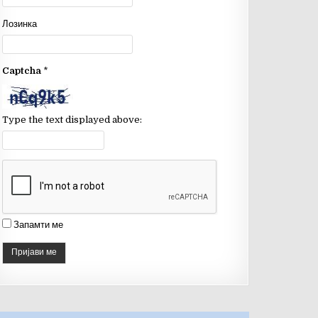
o
b
Лозинка
o
e
k
C
Captcha
*
h
a
n
Type the text displayed above:
n
el
Запамти ме