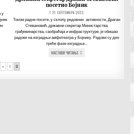
посетио Бојник
ДАТУМ
21. СЕПТЕМБРА 2023.
 у
ОБЈАВЉИВАЊА:
јник
Током радне посете, у склопу редовних активности, Драган
ин
Стевановић, државни секретар Министарства
грађевинарства, саобраћаја и инфраструктуре, је обишао
радове на изградњи амфитеатра у Бојнику. Радови су део
треће фазе изградње…
ДРЖАВНИ
НАСТАВИ ЧИТАЊЕ
СЕКРЕТАР
ДРАГАН
СТЕВАНОВИЋ
«
1
2
ПОСЕТИО
БОЈНИК