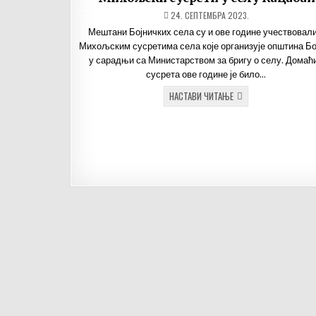
ДАТУМ
24. СЕПТЕМБРА 2023.
ОБЈАВЉИВАЊА:
Мештани Бојничких села су и ове године учествовали
Михољским сусретима села које организује општина Бо
у сарадњи са Министарством за бригу о селу. Домаћ
сусрета ове године је било…
МИХОЉСКИ
НАСТАВИ ЧИТАЊЕ
СУСРЕТИ
У
СЕЛУ
КАЦАБАЋ