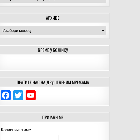
АРХИВЕ
Архиве
ВРЕМЕ У БОЈНИКУ
ПРАТИТЕ НАС НА ДРУШТВЕНИМ МРЕЖАМА
F
T
Y
a
w
o
c
it
u
ПРИЈАВИ МЕ
e
te
T
Корисничко име
b
r
u