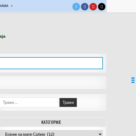
НАМА
аја
Тражи:
КАТЕГОРИЈЕ
Категорије