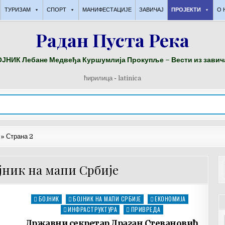
ТУРИЗАМ
СПОРТ
МАНИФЕСТАЦИЈЕ
ЗАВИЧАЈ
ПРОЈЕКТИ
О 
Радан Пуста Река
ЈНИК Лебане Медвеђа Куршумлија Прокупље – Вести из завич
ћирилица
-
latinica
»
Страна 2
ојник на мапи Србије
БОЈНИК
БОЈНИК НА МАПИ СРБИЈЕ
ЕКОНОМИЈА
Posted
in
ИНФРАСТРУКТУРА
ПРИВРЕДА
Државни секретар Драган Стевановић