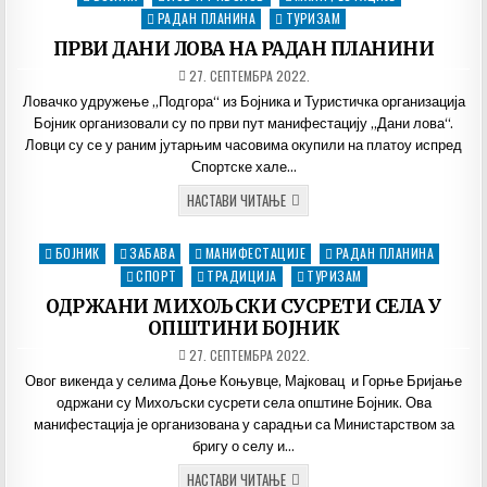
У
in
РАДАН ПЛАНИНА
ТУРИЗАМ
БОЈНИКУ
ПРВИ ДАНИ ЛОВА НА РАДАН ПЛАНИНИ
ДАТУМ
27. СЕПТЕМБРА 2022.
ОБЈАВЉИВАЊА:
Ловачко удружење „Подгора“ из Бојника и Туристичка организација
Бојник организовали су по први пут манифестацију „Дани лова“.
Ловци су се у раним јутарњим часовима окупили на платоу испред
Спортске хале…
ПРВИ
НАСТАВИ ЧИТАЊЕ
ДАНИ
ЛОВА
НА
БОЈНИК
ЗАБАВА
МАНИФЕСТАЦИЈЕ
РАДАН ПЛАНИНА
Posted
РАДАН
ПЛАНИНИ
in
СПОРТ
ТРАДИЦИЈА
ТУРИЗАМ
ОДРЖАНИ МИХОЉСКИ СУСРЕТИ СЕЛА У
ОПШТИНИ БОЈНИК
ДАТУМ
27. СЕПТЕМБРА 2022.
ОБЈАВЉИВАЊА:
Овог викенда у селима Доње Коњувце, Мајковац и Горње Бријање
одржани су Михољски сусрети села општине Бојник. Ова
манифестација је организована у сарадњи са Министарством за
бригу о селу и…
ОДРЖАНИ
НАСТАВИ ЧИТАЊЕ