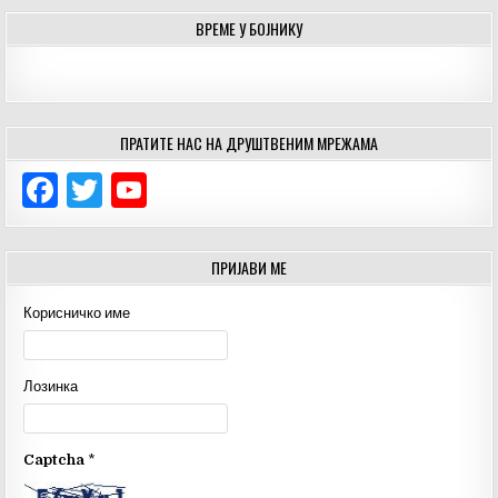
ВРЕМЕ У БОЈНИКУ
ПРАТИТЕ НАС НА ДРУШТВЕНИМ МРЕЖАМА
F
T
Y
a
w
o
c
it
u
ПРИЈАВИ МЕ
e
te
T
Корисничко име
b
r
u
o
b
Лозинка
o
e
k
C
Captcha
*
h