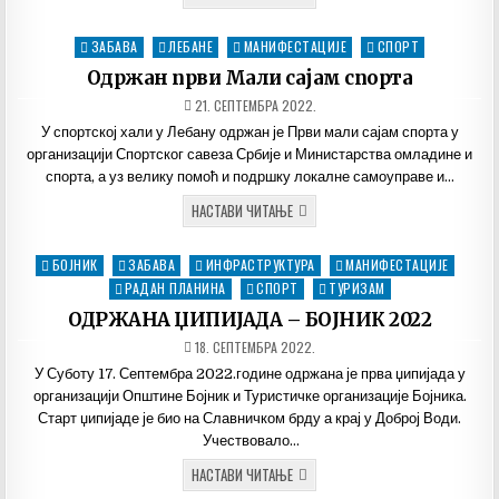
МИХОЉСКИ
СУСРЕТИ
СЕЛА
ЗАБАВА
ЛЕБАНЕ
МАНИФЕСТАЦИЈЕ
СПОРТ
Posted
У
ОПШТИНИ
in
Одржан први Мали сајам спорта
БОЈНИК
ДАТУМ
21. СЕПТЕМБРА 2022.
ОБЈАВЉИВАЊА:
У спортској хали у Лебану одржан је Први мали сајам спорта у
организацији Спортског савеза Србије и Министарства омладине и
спорта, а уз велику помоћ и подршку локалне самоуправе и…
ОДРЖАН
НАСТАВИ ЧИТАЊЕ
ПРВИ
МАЛИ
САЈАМ
БОЈНИК
ЗАБАВА
ИНФРАСТРУКТУРА
МАНИФЕСТАЦИЈЕ
Posted
СПОРТА
in
РАДАН ПЛАНИНА
СПОРТ
ТУРИЗАМ
ОДРЖАНА ЏИПИЈАДА – БОЈНИК 2022
ДАТУМ
18. СЕПТЕМБРА 2022.
ОБЈАВЉИВАЊА:
У Суботу 17. Септембра 2022.године одржана је прва џипијада у
организацији Општине Бојник и Туристичке организације Бојника.
Старт џипијаде је био на Славничком брду а крај у Доброј Води.
Учествовало…
ОДРЖАНА
НАСТАВИ ЧИТАЊЕ
ЏИПИЈАДА