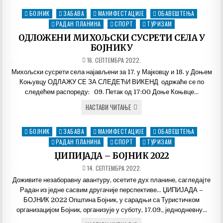
–
БОЈНИК
БОЈНИК
ЗАБАВА
МАНИФЕСТАЦИЈЕ
ОБАВЕШТЕЊА
Posted
2022
in
РАДАН ПЛАНИНА
СПОРТ
ТУРИЗАМ
ОДЛОЖЕНИ МИХОЉСКИ СУСРЕТИ СЕЛА У
БОЈНИКУ
ДАТУМ
16. СЕПТЕМБРА 2022.
ОБЈАВЉИВАЊА:
Михољски сусрети села најављени за 17. у Мајковцу и 18. у Доњем
Коњувцу ОДЛАЖУ СЕ ЗА СЛЕДЕЋИ ВИКЕНД одржаће се по
следећем распореду: 09. Петак од 17:00 Доње Коњвце…
ОДЛОЖЕНИ
НАСТАВИ ЧИТАЊЕ
МИХОЉСКИ
СУСРЕТИ
СЕЛА
БОЈНИК
ЗАБАВА
МАНИФЕСТАЦИЈЕ
ОБАВЕШТЕЊА
Posted
У
БОЈНИКУ
in
РАДАН ПЛАНИНА
СПОРТ
ТУРИЗАМ
ЏИПИЈАДА – БОЈНИК 2022
ДАТУМ
14. СЕПТЕМБРА 2022.
ОБЈАВЉИВАЊА:
Доживите незаборавну авантуру, осетите дух планине, сагледајте
Радан из једне сасвим другачије перспективе… ЏИПИЈАДА –
БОЈНИК 2022 Општина Бојник, у сарадњи са Туристичком
организацијом Бојник, организује у суботу, 17.09., једнодневну…