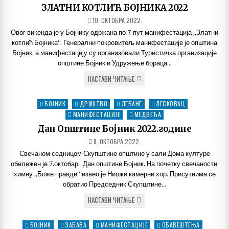
ЗЛАТНИ КОТЛИЋ БОЈНИКА 2022
ДАТУМ
10. ОКТОБРА 2022.
ОБЈАВЉИВАЊА:
Овог викенда је у Бојнику одржана по 7 пут манифестација „Златни
котлић Бојника“. Генерални покровитељ манифестације је општина
Бојник, а манифестацију су организовали Туристичка организације
општине Бојник и Удружење бораца…
ЗЛАТНИ
НАСТАВИ ЧИТАЊЕ
КОТЛИЋ
БОЈНИКА
2022
БОЈНИК
ДРУШТВО
ЛЕБАНЕ
ЛЕСКОВАЦ
Posted
in
МАНИФЕСТАЦИЈЕ
МЕДВЕЂА
Дан Општине Бојник 2022.године
ДАТУМ
8. ОКТОБРА 2022.
ОБЈАВЉИВАЊА:
Свечаном седницом Скупштине општине у сали Дома културе
обележен је 7.октобар, Дан општине Бојник. На почетку свечаности
химну „Боже правде“ извео је Нишки камерни хор. Присутнима се
обратио Председник Скупштине…
ДАН
НАСТАВИ ЧИТАЊЕ
ОПШТИНЕ
БОЈНИК
2022.ГОДИНЕ
БОЈНИК
ЗАБАВА
МАНИФЕСТАЦИЈЕ
ОБАВЕШТЕЊА
Posted