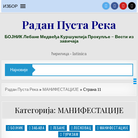
Skip
ИЗБОР
to
content
Радан Пуста Река
БОЈНИК Лебане Медвеђа Куршумлија Прокупље – Вести из
завичаја
ћирилица
-
latinica
Најновије
Радан Пуста Река
»
МАНИФЕСТАЦИЈЕ
»
Страна 11
Категорија: МАНИФЕСТАЦИЈЕ
БОЈНИК
ЗАБАВА
ЛЕБАНЕ
ЛЕСКОВАЦ
МАНИФЕСТАЦИЈЕ
Posted
in
ТУРИЗАМ