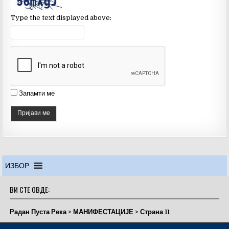
a
n
Type the text displayed above:
n
el
Запамти ме
ИЗБОР
ВИ СТЕ ОВДЕ:
Радан Пуста Река
>
МАНИФЕСТАЦИЈЕ
>
Страна 11