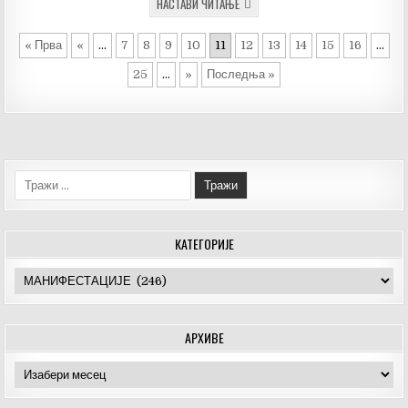
ЏИПИЈАДА
НАСТАВИ ЧИТАЊЕ
–
БОЈНИК
2022
« Прва
«
...
7
8
9
10
11
12
13
14
15
16
...
25
...
»
Последња »
Тражи:
КАТЕГОРИЈЕ
Категорије
АРХИВЕ
Архиве