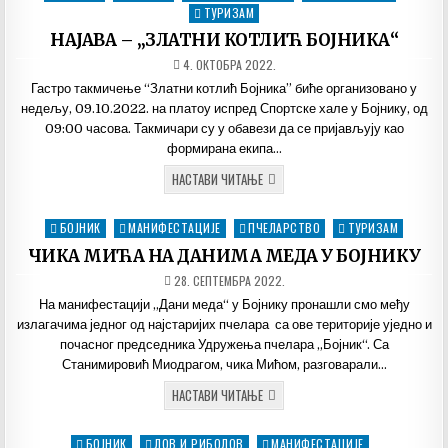
in
ТУРИЗАМ
НАЈАВА – „ЗЛАТНИ КОТЛИЋ БОЈНИКА“
ДАТУМ
4. ОКТОБРА 2022.
ОБЈАВЉИВАЊА:
Гастро такмичење “Златни котлић Бојника” биће организовано у
недељу, 09.10.2022. на платоу испред Спортске хале у Бојнику, од
09:00 часова. Такмичари су у обавези да се пријављују као
формирана екипа…
НАЈАВА
НАСТАВИ ЧИТАЊЕ
–
„ЗЛАТНИ
КОТЛИЋ
БОЈНИК
МАНИФЕСТАЦИЈЕ
ПЧЕЛАРСТВО
ТУРИЗАМ
Posted
БОЈНИКА“
in
ЧИКА МИЋА НА ДАНИМА МЕДА У БОЈНИКУ
ДАТУМ
28. СЕПТЕМБРА 2022.
ОБЈАВЉИВАЊА:
На манифестацији „Дани меда“ у Бојнику пронашли смо међу
излагачима једног од најстаријих пчелара са ове територије уједно и
почасног председника Удружења пчелара „Бојник“. Са
Станимировић Миодрагом, чика Мићом, разговарали…
ЧИКА
НАСТАВИ ЧИТАЊЕ
МИЋА
НА
ДАНИМА
БОЈНИК
ЛОВ И РИБОЛОВ
МАНИФЕСТАЦИЈЕ
Posted
МЕДА