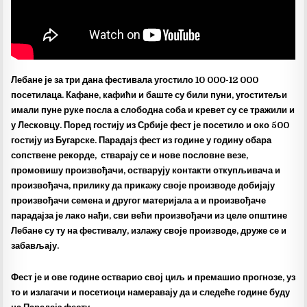
Лебане је за три дана фестивала угостило 10 000-12 000
посетилаца. Кафане, кафићи и баште су били пуни, угоститељи
имали пуне руке посла а слободна соба и кревет су се тражили и
у Лесковцу. Поред гостију из Србије фест је посетило и око 500
гостију из Бугарске. Парадајз фест из године у годину обара
сопствене рекорде, стварају се и нове пословне везе,
промовишу произвођачи, остварују контакти откупљивача и
произвођача, прилику да прикажу своје производе добијају
произвођачи семена и другог материјала а и произвођаче
парадајза је лако нађи, сви већи произвођачи из целе општине
Лебане су ту на фестивалу, излажу своје производе, друже се и
забављају.
Фест је и ове године остварио свој циљ и премашио прогнозе, уз
то и излагачи и посетиоци намеравају да и следеће године буду