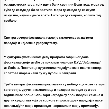
младих угоститеља који иду у бели свет или Бели град, мора од
куће да се иде да би се вратило, мора да се иде да се скупи
искуство, научи и да се врати. Битно је да се врати, колико год
требало.
Све три вечери фестивала текло је такмичење за најтежи
парадајз и најлепше уређену тезгу.
У културно-уметничком делу програма завршног дана
фестивала своје умеће су показали чланови К.У.Д“Јабланица“
из Лебана. Посетиоци су уживали гледајући како вешто изводе
сплетове игара а неки су и у публици заиграли.
Треће вечери фестивала проглашени су победници у све четири
категорије, уручени захвалнице и пехари а награде су и ове
године биле робне. Спонзори награда су произвођачи семена и
других средстава која се користе у производњи парадајза па су
поклањајући своје производе направили и своју промоцију.