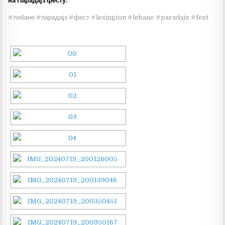
на Парадајз фесту.
#лебане #парадајз #фест #lexington #lebane #paradajz #fest