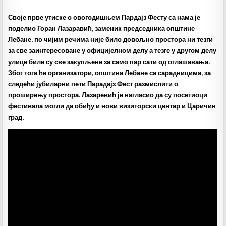
Своје прве утиске о овогодишњем Пардајз Фесту са нама је
поделио Горан Лазаравић, заменик председника општине
Лебане, по чијим речима није било довољно простора ни тезги
за све заинтересоване у официјелном делу а тезге у другом делу
улице биле су све закупљене за само пар сати од оглашавања.
Због тога ће организатори, општина Лебане са сарадницима, за
следећи јубиларни пети Парадајз Фест размислити о
проширењу простора. Лазаревић је нагласио да су посетиоци
фестивала могли да обиђу и нови визиторски центар и Царичин
град,