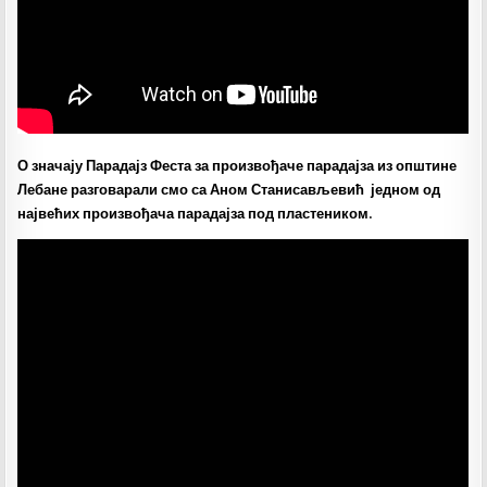
О значају Парадајз Феста за произвођаче парадајза из општине
Лебане разговарали смо са Аном Станисављевић једном од
највећих произвођача парадајза под пластеником.