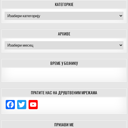
КАТЕГОРИЈЕ
Категорије
АРХИВЕ
Архиве
ВРЕМЕ У БОЈНИКУ
ПРАТИТЕ НАС НА ДРУШТВЕНИМ МРЕЖАМА
F
T
Y
a
w
o
c
it
u
ПРИЈАВИ МЕ