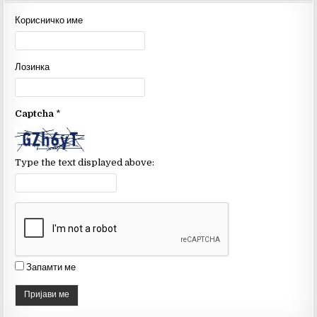
e
te
T
Корисничко име
b
r
u
o
b
Лозинка
o
e
k
C
Captcha
*
h
a
n
Type the text displayed above:
n
el
Запамти ме