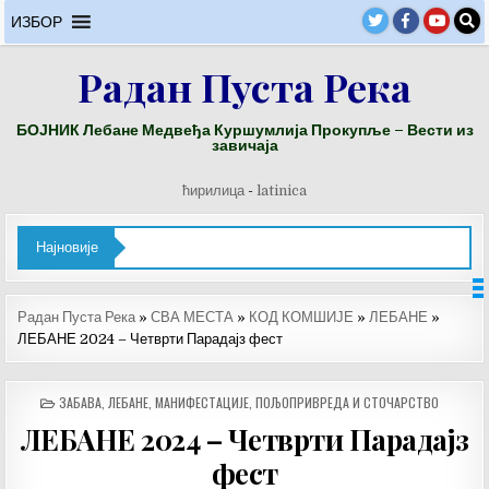
Skip
ИЗБОР
to
content
Радан Пуста Река
БОЈНИК Лебане Медвеђа Куршумлија Прокупље – Вести из
завичаја
ћирилица
-
latinica
Најновије
Радан Пуста Река
»
СВА МЕСТА
»
КОД КОМШИЈЕ
»
ЛЕБАНЕ
»
ЛЕБАНЕ 2024 – Четврти Парадајз фест
POSTED
ЗАБАВА
,
ЛЕБАНЕ
,
МАНИФЕСТАЦИЈЕ
,
ПОЉОПРИВРЕДА И СТОЧАРСТВО
IN
ЛЕБАНЕ 2024 – Четврти Парадајз
фест