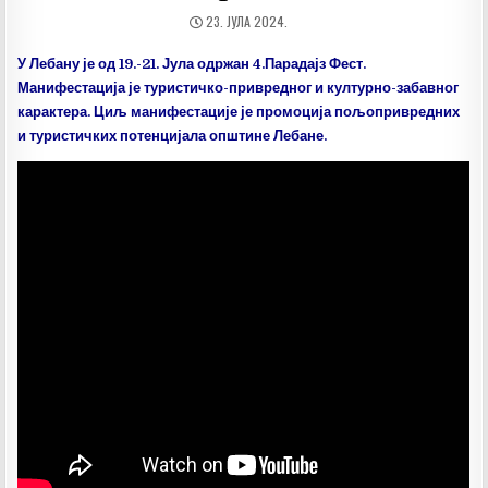
ДАТУМ
23. ЈУЛА 2024.
ОБЈАВЉИВАЊА:
У Лебану је од 19.-21. Јула одржан 4.Парадајз Фест.
Манифестација је туристичко-привредног и културно-забавног
карактера. Циљ манифестације је промоција пољопривредних
и туристичких потенцијала општине Лебане.