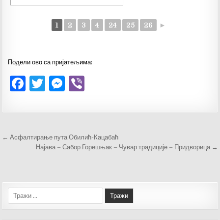
1
2
3
4
24
25
26
►
Подели ово са пријатељима:
F
T
M
V
a
w
es
ib
c
it
se
er
e
te
n
Кретање
← Асфалтирање пута Обилић-Кацабаћ
b
r
g
чланка
Најава – Сабор Горешњак – Чувар традиције – Придворица →
o
er
o
k
Тражи: