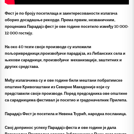
Фест је по броју посетилаца и заинтересованости излагача
оборио досадашње рекорде. Према првим, незваничним,
проценама Парадајз фест је ове године посетило између 10 000-
12 000 гостију.
На око 40 тезги своје производе су изложили
пољоривредници,произвођачи парадајза, из Лебанских села и
њихови сарадници, произвођачи механизације, заштитних и
других средстава.
Међу излагачима су и ове године били мештани побратимске
општине Кривогаштани из Северне Македоније који су
представили своје производе. Поред председника ове општине
са сарадницима фестивал је посетио и градоначелник Прилепа.
Парадајз Фест је посетила и Невена Ђурић, народна посланица.
Свој допринос успеху Парадајз феста и ове године је дала