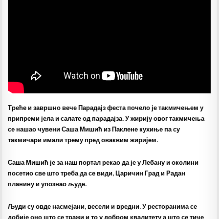
Треће и завршно вече Парадајз феста почело је такмичењем у
припреми јела и салате од парадајза. У жирију овог такмичења
се нашао чувени Саша Мишић из Паклене кухиње па су
такмичари имали трему пред оваквим жиријем.
Саша Мишић је за наш портал рекао да је у Лебану и околини
посетио све што треба да се види, Царичин Град и Радан
планину и упознао људе.
Људи су овде насмејани, весели и вредни. У ресторанима се
добије оно што се тражи и то у добром квалитету а што се тиче