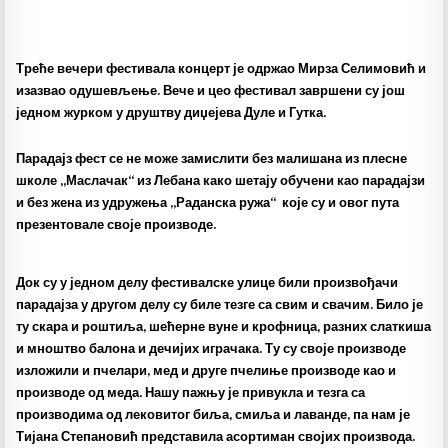
Треће вечери фестивала концерт је одржао Мирза Селимовић и
изазвао одушевљење. Вече и цео фестивал завршени су још
једном журком у друштву диџејева Дуле и Гутка.
Парадајз фест се не може замислити без малишана из плесне
школе „Маслачак“ из Лебана како шетају обучени као парадајзи
и без жена из удружења „Раданска ружа“ које су и овог пута
презентовале своје производе.
Док су у једном делу фестивалске улице били произвођачи
парадајза у другом делу су биле тезге са свим и свачим. Било је
ту скара и роштиља, шећерне вуне и крофница, разних слаткиша
и мноштво балона и дечијих играчака. Ту су своје производе
изложили и пчелари, мед и друге пчелиње производе као и
производе од меда. Нашу пажњу је привукла и тезга са
производима од лековитог биља, смиља и лаванде, па нам је
Тијана Степановић представила асортиман својих производа.