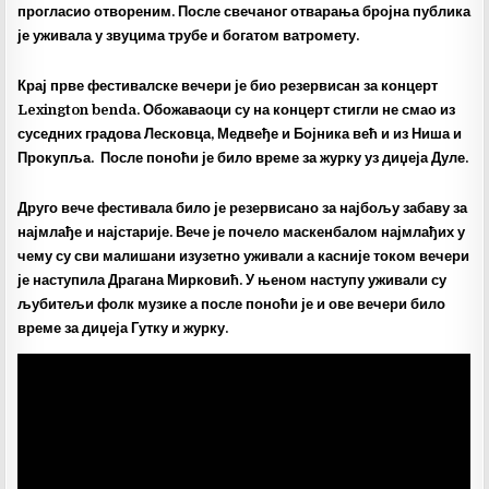
прогласио отвореним. После свечаног отварања бројна публика
је уживала у звуцима трубе и богатом ватромету.
Крај прве фестивалске вечери је био резервисан за концерт
Lexington benda. Обожаваоци су на концерт стигли не смао из
суседних градова Лесковца, Медвеђе и Бојника већ и из Ниша и
Прокупља. После поноћи је било време за журку уз диџеја Дуле.
Друго вече фестивала било је резервисано за најбољу забаву за
најмлађе и најстарије. Вече је почело маскенбалом најмлађих у
чему су сви малишани изузетно уживали а касније током вечери
је наступила Драгана Мирковић. У њеном наступу уживали су
љубитељи фолк музике а после поноћи је и ове вечери било
време за диџеја Гутку и журку.