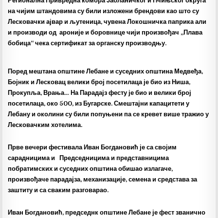
Регионална Привредна комора Јабланичког и Пчињског округа
на чијим штандовима су били изложени брендови као што су
Лесковачки ајвар и љутеница, чувена Локошничка паприка али
и производи од ароније и боровнице чији произвођач „Плава
бобица“ чека сертификат за органску производњу.
Поред мештана општине Лебане и суседних општина Медвеђа,
Бојник и Лесковац велики број посетилаца је био из Ниша,
Прокупља, Врања… На Парадајз фесту је био и велики број
посетилаца, око 500, из Бугарске. Смештајни капацитети у
Лебану и околини су били попуњени па се кревет више тражио у
Лесковачким хотелима.
Прве вечери фестивала Иван Богдановић је са својим
сарадницима и Председницима и представницима
побратимских и суседних општина обишао излагаче,
произвођаче парадајза, механизације, семена и средстава за
заштиту и са сваким разговарао.
Иван Богдановић, председнк општине Лебане је фест званично