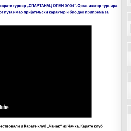
н карате турнир „СПАРТАНАЦ ОПЕН 2024“. Организатор турнира
вог пута имао пријатељски карактер и био део припрема за
ствовали и Карате клуб „Чачак“ из Чачка, Карате клуб