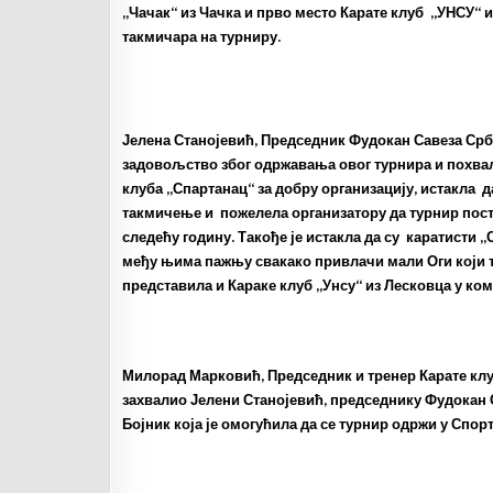
„Чачак“ из Чачка и прво место Карате клуб „УНСУ“ из
такмичара на турниру.
Јелена Станојевић, Председник Фудокан Савеза Срби
задовољство због одржавања овог турнира и похва
клуба „Спартанац“ за добру организацију, истакла д
такмичење и пожелела организатору да турнир пост
следећу годину. Такође је истакла да су каратисти
међу њима пажњу свакако привлачи мали Оги који та
представила и Караке клуб „Унсу“ из Лесковца у ком
Милорад Марковић, Председник и тренер Карате клуб
захвалио Јелени Станојевић, председнику Фудокан 
Бојник која је омогућила да се турнир одржи у Спор