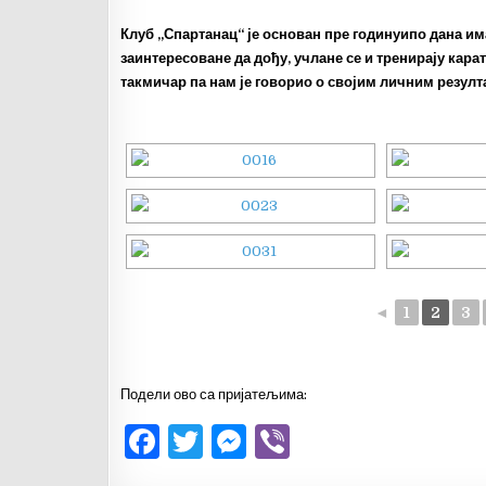
Клуб „Спартанац“ је основан пре годинуипо дана и
заинтересоване да дођу, учлане се и тренирају кара
такмичар па нам је говорио о својим личним резулт
◄
1
2
3
Подели ово са пријатељима:
F
T
M
V
a
w
es
ib