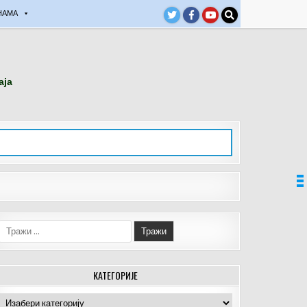
НАМА
аја
Тражи:
КАТЕГОРИЈЕ
Категорије