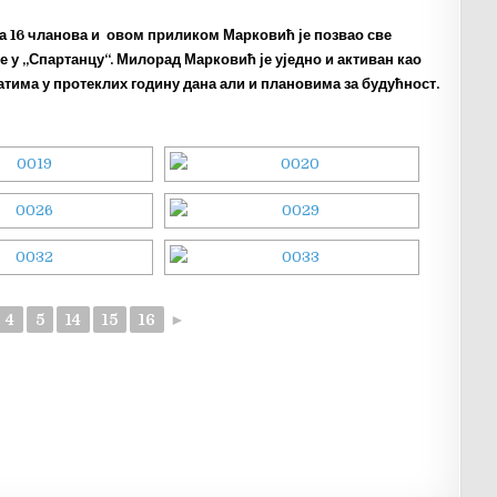
ма 16 чланова и овом приликом Марковић је позвао све
те у „Спартанцу“. Милорад Марковић је уједно и активан као
атима у протеклих годину дана али и плановима за будућност.
4
5
14
15
16
►