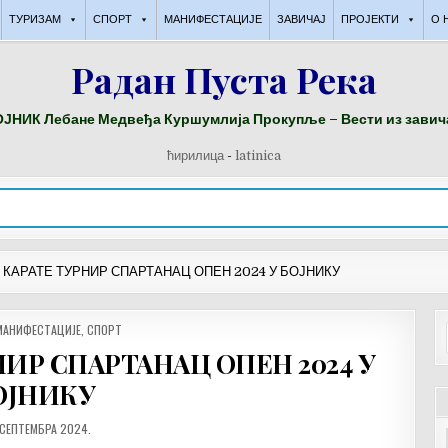
ТУРИЗАМ
СПОРТ
МАНИФЕСТАЦИЈЕ
ЗАВИЧАЈ
ПРОЈЕКТИ
О 
Радан Пуста Река
ЈНИК Лебане Медвеђа Куршумлија Прокупље – Вести из завич
ћирилица
-
latinica
 КАРАТЕ ТУРНИР СПАРТАНАЦ ОПЕН 2024 У БОЈНИКУ
МАНИФЕСТАЦИЈЕ
,
СПОРТ
ИР СПАРТАНАЦ ОПЕН 2024 У
ОЈНИКУ
ТУМ
 СЕПТЕМБРА 2024.
АВЉИВАЊА: