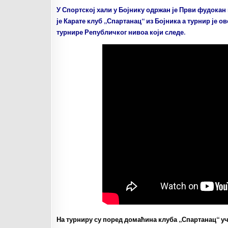
У Спортској хали у Бојнику одржан је Први фудока
је Карате клуб „Спартанац“ из Бојника а турнир је о
турнире Републичког нивоа који следе.
На турниру су поред домаћина клуба „Спартанац“ уче