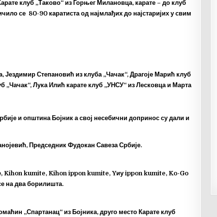
арате клуб „Таково“ из Горњег Милановца, карате – до клуб
ичило се 80-90 каратиста од најмлађих до најстаријих у свим
, Јездимир Степановић из клуба „Чачак“, Драгоје Марић клуб
 „Чачак“, Лука Илић карате клуб „УНСУ“ из Лесковца и Марта
бије и општина Бојник а свој несебични допринос су дали и
анојевић, Председник Фудокан Савеза Србије.
, Kihon kumite, Kihon ippon kumite, Yиу ippon kumite, Ko-Go
се на два борилишта.
омаћин „Спартанац“ из Бојника, друго место Карате клуб