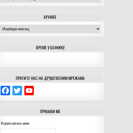
АРХИВЕ
Архиве
ВРЕМЕ У БОЈНИКУ
ПРАТИТЕ НАС НА ДРУШТВЕНИМ МРЕЖАМА
F
T
Y
a
w
o
c
it
u
ПРИЈАВИ МЕ
e
te
T
Корисничко име
b
r
u