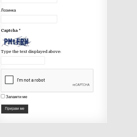
o
b
Лозинка
o
e
k
C
Captcha
*
h
a
n
Type the text displayed above:
n
el
Запамти ме