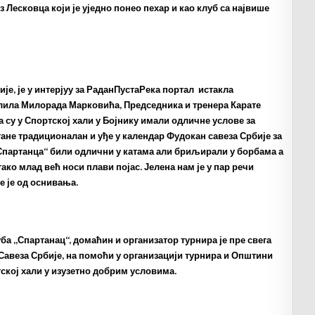
 Лесковца који је уједно понео пехар и као клуб са највише
је, је у интерјуу за РаданПустаРека портал истакла
лила Милорада Марковића, Председника и тренера Карате
а су у Спортској хали у Бојнику имали одличне услове за
ане традиционалан и уђе у календар Фудокан савеза Србије за
 „Спартанца“ били одлични у катама али бриљирали у борбама а
ко млад већ носи плави појас. Јелена нам је у пар речи
е је од оснивања.
а „Спартанац“, домаћин и организатор турнира је пре свега
Савеза Србије, на помоћи у организацији турнира и Општини
тској хали у изузетно добрим условима.