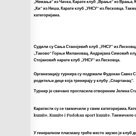
„Немања“ из Чачка, Карате клуб „Врање“ из Врања, К
„Ки“ из Ниша, Карате клуб „УНСУ“ из Лесковца. Такм
категоријама.
Судили су Сања Станојевић клуб „УНСУ“ из Лесковца
„Таково“ Горњи Милановац, Андријана Симовић клуб
Стојановић карате клуб „УНСУ“ из Лесковца.
Организацију турнира су подржали Фудокан Савез Ср
родитељи деце која тренирају у клубу „Спартанац“.
Турнир је свечано прогласила отвореним Јелена Ст
Каратисти су се такмичили у свим категоријама, Кате
kumite, Kumite i Fudokan sport kumite. Такмичило 
У генералном пласману треће место заузео је клуб д