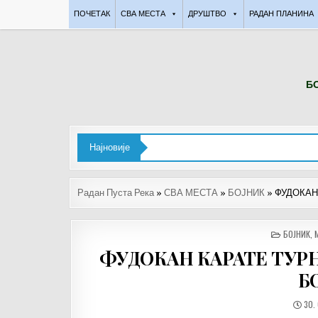
Skip
ПОЧЕТАК
СВА МЕСТА
ДРУШТВО
РАДАН ПЛАНИНА
to
content
БО
Најновије
Радан Пуста Река
»
СВА МЕСТА
»
БОЈНИК
»
ФУДОКАН
POSTED
БОЈНИК
,
IN
ФУДОКАН КАРАТЕ ТУРН
Б
ДА
30.
ОБЈ