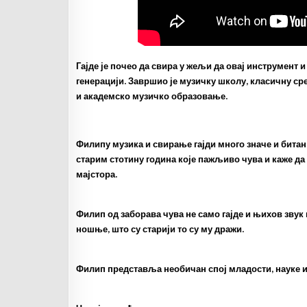
Гајде је почео да свира у жељи да овај инструмент и
генерацији. Завршио је музичку школу, класичну ср
и академско музичко образовање.
Филипу музика и свирање гајди много значе и битан 
старим стотину година које пажљиво чува и каже да 
мајстора.
Филип од заборава чува не само гајде и њихов зву
ношње, што су старији то су му дражи.
Филип представља необичан спој младости, науке и 