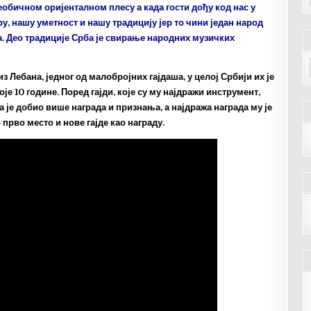
необичном оријенталном плесу а када гости дођу код нас у
у, нашу уметност и нашу традицију јер то чини један народ
а. Део традиције Срба је свирање народних музичких
Лебана, једног од малобројних гајдаша, у целој Србији их је
оје 10 године. Поред гајди, које су му најдражи инструмент,
а је добио више награда и признања, а најдража награда му је
прво место и нове гајде као награду.