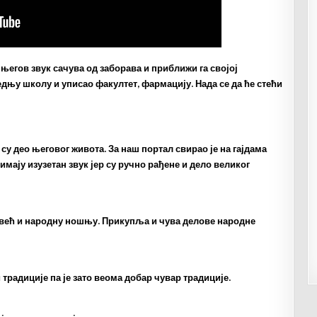
 његов звук сачува од заборава и приближи га својој
едњу школу и уписао факултет, фармацију. Нада се да ће стећи
су део његовог живота. За наш портал свирао је на гајдама
имају изузетан звук јер су ручно рађене и дело великог
к већ и народну ношњу. Прикупља и чува делове народне
традиције па је зато веома добар чувар традиције.