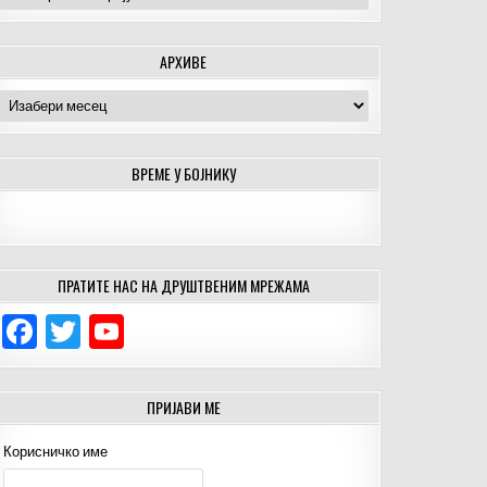
АРХИВЕ
Архиве
ВРЕМЕ У БОЈНИКУ
ПРАТИТЕ НАС НА ДРУШТВЕНИМ МРЕЖАМА
F
T
Y
a
w
o
c
it
u
ПРИЈАВИ МЕ
e
te
T
Корисничко име
b
r
u