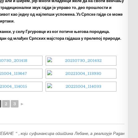
ју али и ширем, јер многи младенци желе да на свогм венчању
 традиционални звук гајди је управо то, део прошлости и
ивот као једну од најлепши успомена. Уз Српске гајде се може
Сиртаки.
анки, у селу Гргуровце из ког потиче његова породица.
едан од млађих Српских мајстора гајдаша у прелепој природи.
2
3
►
ЕБАНЕ “ , који суфинансира општина Лебане, а реализује Радан