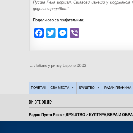
Пуста Река портал. Ставови изнети у подржаном ме
доделио средства.“
Подели ово са пријатељима:
F
T
M
V
a
w
es
ib
c
it
se
er
e
te
n
Кретање
← Лебане у ритму Европе 2022
b
r
g
чланка
o
er
o
ПОЧЕТАК
СВА МЕСТА
ДРУШТВО
РАДАН ПЛАНИНА
k
ВИ СТЕ ОВДЕ:
Радан Пуста Река
>
ДРУШТВО
>
КУЛТУРА,ВЕРА И ОБР