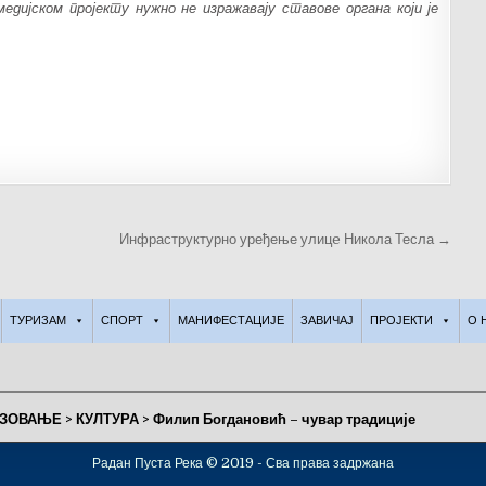
дијском пројекту нужно не изражавају ставове органа који је
Инфраструктурно уређење улицe Никола Тесла →
ТУРИЗАМ
СПОРТ
МАНИФЕСТАЦИЈЕ
ЗАВИЧАЈ
ПРОЈЕКТИ
О 
АЗОВАЊЕ
>
КУЛТУРА
>
Филип Богдановић – чувар традиције
Радан Пуста Река © 2019 - Сва права задржана