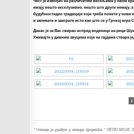
Чест је извођач на различитим весељима у овом кра
имају нешто ексклузивно, нешто што други немају, а
будућностидео традиције који треба понети у нови ж
и запевати и заиграти исто као што се у Грчкој игра 
Данас је за Вас свирао испред воденице на реци Шум
Уживајте у дивним звуцима које на гајдама ствара ј
1
“ Чланак је урађен у оквиру пројекта “ ЛЕПО МОЈЕ Л