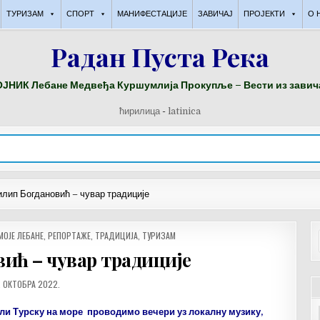
ТУРИЗАМ
СПОРТ
МАНИФЕСТАЦИЈЕ
ЗАВИЧАЈ
ПРОЈЕКТИ
О 
Радан Пуста Река
ЈНИК Лебане Медвеђа Куршумлија Прокупље – Вести из завич
ћирилица
-
latinica
лип Богдановић – чувар традиције
МОЈЕ ЛЕБАНЕ
,
РЕПОРТАЖЕ
,
ТРАДИЦИЈА
,
ТУРИЗАМ
ић – чувар традиције
АТУМ
. ОКТОБРА 2022.
БЈАВЉИВАЊА:
 или Турску на море проводимо вечери уз локалну музику,