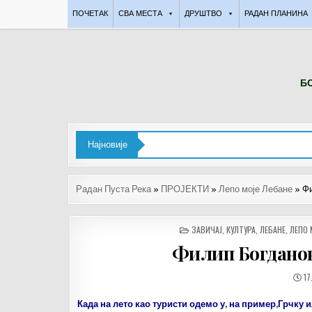
Skip
ПОЧЕТАК
СВА МЕСТА
ДРУШТВО
РАДАН ПЛАНИНА
to
content
БО
Најновије
Радан Пуста Река
»
ПРОЈЕКТИ
»
Лепо моје Лебане
»
Фи
POSTED
ЗАВИЧАЈ
,
КУЛТУРА
,
ЛЕБАНЕ
,
ЛЕПО 
IN
Филип Богданов
Д
17
О
Када на лето као туристи одемо у, на пример,Грчку