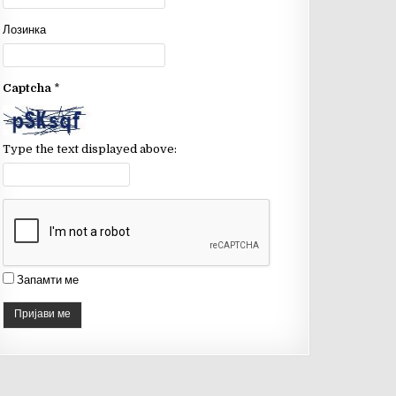
o
b
Лозинка
o
e
k
C
Captcha
*
h
a
n
Type the text displayed above:
n
el
Запамти ме