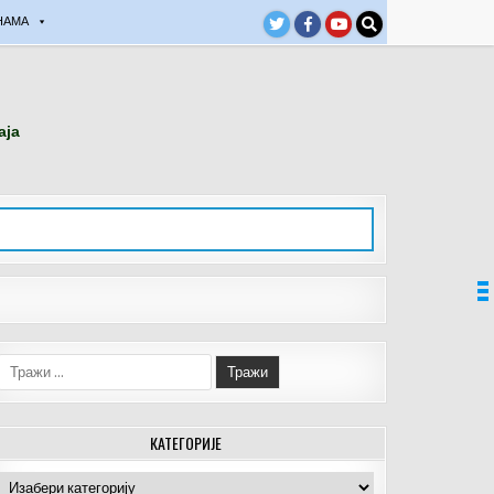
НАМА
аја
Тражи:
КАТЕГОРИЈЕ
Категорије