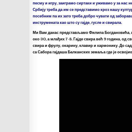
песму и игру, заиграмо сиртаки и уживамо у за нас 
Србију треба да им се представимо кроз нашу култур
посебним па их зато треба добро чувати од заборав
инструмената као што су гајде, гусле и свирала.
Ми Вам данас представљамо Филипа Богдановића, из 
око 30, а млађих 7-8. Гајде свира већ 9 година, од св
свира и фрулу, окарину, клавир и хармонику. До сад
са Сабора гајдаша Балканских земаља где је освојио 