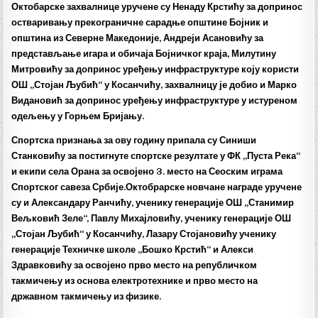
Октобарске захвалнице уручене су Ненаду Крстићу за допринос
остваривању прекограничне сарадње општине Бојник и
општина из Северне Македоније, Андреји Асановићу за
представљање игара и обичаја Бојничког краја, Милутину
Митровићу за допринос уређењу инфраструктуре коју користи
ОШ „Стојан Љубић“ у Косанчићу, захвалницу је добио и Марко
Видановић за допринос уређењу инфраструктуре у истуреном
одељењу у Горњем Бријању.
Спортска признања за ову годину припала су Синиши
Станковићу за постигнуте спортске резултате у ФК „Пуста Река“
и екипи села Орана за освојено 3. место на Сеоским играма
Спортског савеза Србије.
Октобрарске новчане награде уручене
су и Александару Ранчићу, ученику генерације ОШ „Станимир
Вељковић Зеле“, Павлу Михајловићу, ученику генерације ОШ
„Стојан Љубић“ у Косанчићу, Лазару Стојановићу ученику
генерације Техничке школе „Бошко Крстић“ и Алекси
Здравковићу за освојено прво место на републичком
такмичењу из основа електротехнике и прво место на
државном такмичењу из физике.