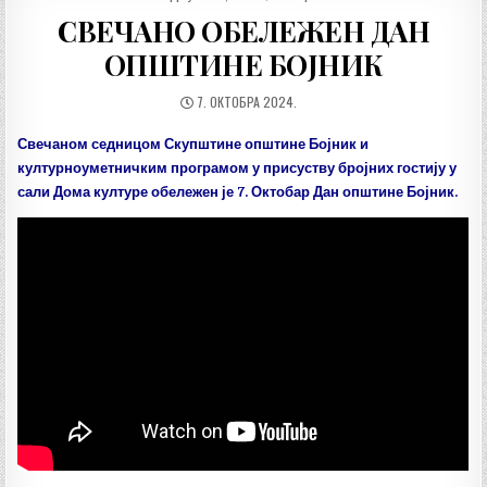
IN
СВЕЧАНО ОБЕЛЕЖЕН ДАН
ОПШТИНЕ БОЈНИК
ДАТУМ
7. ОКТОБРА 2024.
ОБЈАВЉИВАЊА:
Свечаном седницом Скупштине општине Бојник и
културноуметничким програмом у присуству бројних гостију у
сали Дома културе обележен је 7. Октобар Дан општине Бојник.