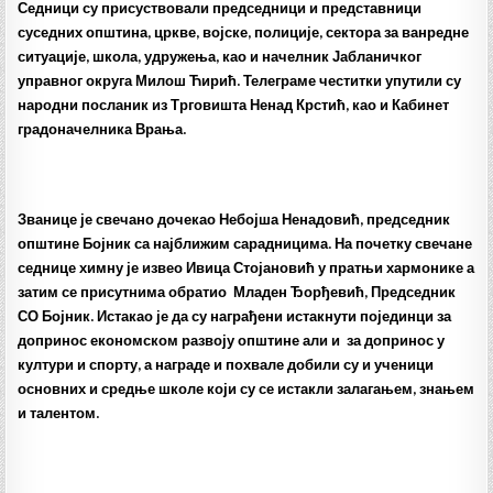
Седници су присуствовали председници и представници
суседних општина, цркве, војске, полиције, сектора за ванредне
ситуације, школа, удружења, као и начелник Јабланичког
управног округа Милош Ћирић. Телеграме честитки упутили су
народни посланик из Трговишта Ненад Крстић, као и Кабинет
градоначелника Врања.
Званице је свечано дочекао Небојша Ненадовић, председник
општине Бојник са најближим сарадницима. На почетку свечане
седнице химну је извео Ивица Стојановић у пратњи хармонике а
затим се присутнима обратио Младен Ђорђевић, Председник
СО Бојник. Истакао је да су награђени истакнути појединци за
допринос економском развоју општине али и за допринос у
култури и спорту, а награде и похвале добили су и ученици
основних и средње школе који су се истакли залагањем, знањем
и талентом.