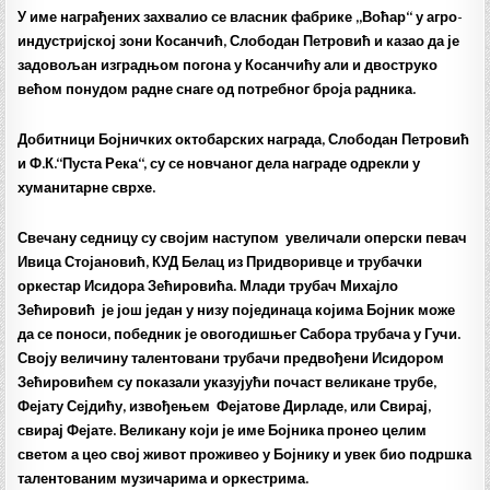
У име награђених захвалио се власник фабрике „Воћар“ у агро-
индустријској зони Косанчић, Слободан Петровић и казао да је
задовољан изградњом погона у Косанчићу али и двоструко
већом понудом радне снаге од потребног броја радника.
Добитници Бојничких октобарских награда, Слободан Петровић
и Ф.К.“Пуста Река“, су се новчаног дела награде одрекли у
хуманитарне сврхе.
Свечану седницу су својим наступом увеличали оперски певач
Ивица Стојановић, КУД Белац из Придворивце и трубачки
оркестар Исидора Зећировића. Млади трубач Михајло
Зећировић је још један у низу појединаца којима Бојник може
да се поноси, победник је овогодишњег Сабора трубача у Гучи.
Своју величину талентовани трубачи предвођени Исидором
Зећировићем су показали указујући почаст великане трубе,
Фејату Сејдићу, извођењем Фејатове Дирладе, или Свирај,
свирај Фејате. Великану који је име Бојника пронео целим
светом а цео свој живот проживео у Бојнику и увек био подршка
талентованим музичарима и оркестрима.