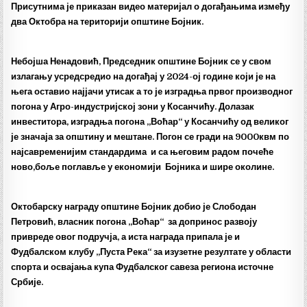
Присутнима је приказан видео материјал о догађањима између
два Октобра на територији општине Бојник.
Небојша Ненадовић, Председник општине Бојник се у свом
излагању усредсредио на догађај у 2024-ој године који је на
њега оставио најјачи утисак а то је изградња првог производног
погона у Агро-индустријској зони у Косанчићу. Долазак
инвеститора, изградња погона „Воћар“ у Косанчићу од великог
је значаја за општину и мештане. Погон се гради на 9000квм по
најсавременијим стандардима и са његовим радом почеће
ново,боље поглавље у економији Бојника и шире околине.
Октобарску награду општине Бојник добио је Слободан
Петровић, власник погона „Воћар“ за допринос развоју
привреде овог подручја, а иста награда припала је и
Фудбалском клубу „Пуста Река“ за изузетне резултате у области
спорта и освајања купа Фудбалског савеза региона источне
Србије.