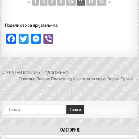
◄
1
2
8
9
10
11
12
13
►
Подели ово са пријатељима:
F
T
M
V
a
w
es
ib
c
it
se
er
e
te
n
Кретање
← ЗЛАТНИ КОТЛИЋ – ОДЛОЖЕНО
b
r
g
чланка
Општини Лебане Плакета од 3. центра за обуку Војске Србије →
o
er
o
k
Тражи:
КАТЕГОРИЈЕ