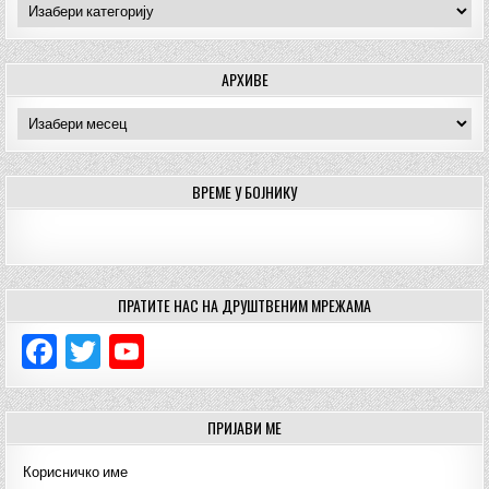
Категорије
АРХИВЕ
Архиве
ВРЕМЕ У БОЈНИКУ
ПРАТИТЕ НАС НА ДРУШТВЕНИМ МРЕЖАМА
F
T
Y
a
w
o
c
it
u
ПРИЈАВИ МЕ
e
te
T
Корисничко име