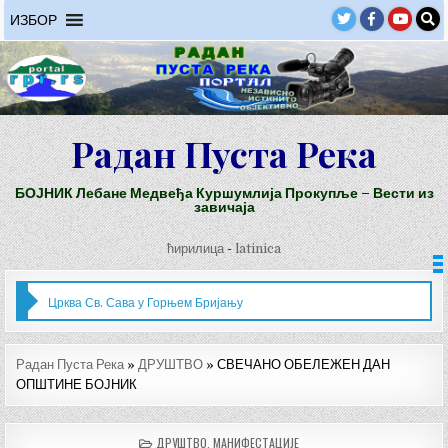
Skip
ИЗБОР
to
content
Радан Пуста Река
БОЈНИК Лебане Медвеђа Куршумлија Прокупље – Вести из
завичаја
ћирилица
-
latinica
Црква Св. Сава у Горњем Бријању
Радан Пуста Река
»
ДРУШТВО
»
СВЕЧАНО ОБЕЛЕЖЕН ДАН
ОПШТИНЕ БОЈНИК
POSTED
ДРУШТВО
,
МАНИФЕСТАЦИЈЕ