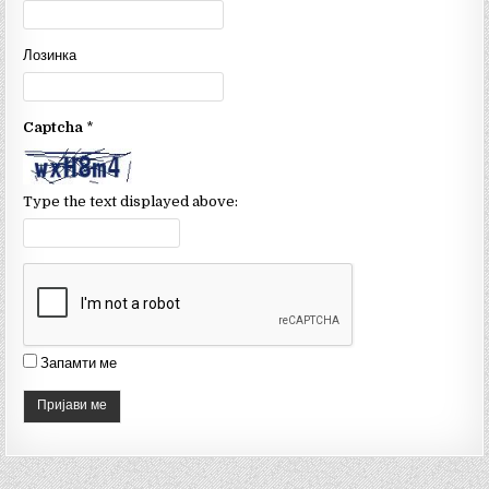
b
r
u
o
b
Лозинка
o
e
k
C
Captcha
*
h
a
n
Type the text displayed above:
n
el
Запамти ме