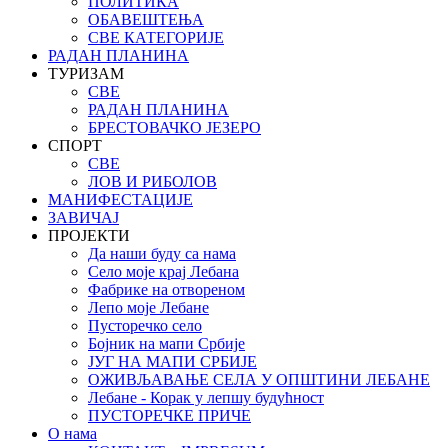
ПОЛИТИКА
ОБАВЕШТЕЊА
СВЕ КАТЕГОРИЈЕ
РАДАН ПЛАНИНА
ТУРИЗАМ
СВЕ
РАДАН ПЛАНИНА
БРЕСТОВАЧКО ЈЕЗЕРО
СПОРТ
СВЕ
ЛОВ И РИБОЛОВ
МАНИФЕСТАЦИЈЕ
ЗАВИЧАЈ
ПРОЈЕКТИ
Да наши буду са нама
Село моје крај Лебана
Фабрике на отвореном
Лепо моје Лебане
Пусторечко село
Бојник на мапи Србије
ЈУГ НА МАПИ СРБИЈЕ
ОЖИВЉАВАЊЕ СЕЛА У ОПШТИНИ ЛЕБАНЕ
Лебане - Корак у лепшу будућност
ПУСТОРЕЧКЕ ПРИЧЕ
О нама