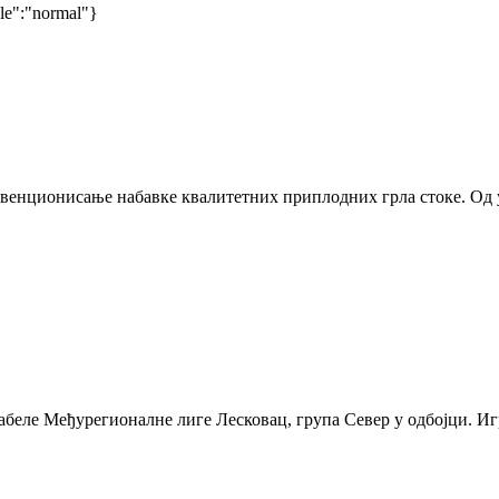
yle":"normal"}
бвенционисање набавке квалитетних приплодних грла стоке. Од ук
табеле Међурегионалне лиге Лесковац, група Север у одбојци. Иг