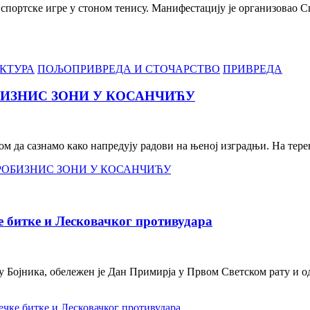
е спортске игре у стоном тенису. Манифестацију је организовао
КТУРА
ПОЉОПРИВРЕДА И СТОЧАРСТВО
ПРИВРЕДА
БИЗНИС ЗОНИ У КОСАНЧИЋУ
м да сазнамо како напредују радови на њеној изградњи. На тер
РОБИЗНИС ЗОНИ У КОСАНЧИЋУ
 битке и Лесковачког противудара
 Бојника, обележен је Дан Примирја у Првом Светском рату и од
ке битке и Лесковачког противудара