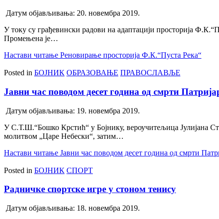
Датум објављивања:
20. новембра 2019.
У току су грађевински радови на адаптацији просторија Ф.К.“Пу
Промењена је…
Настави читање
Реновирање просторија Ф.К.“Пуста Река“
Posted in
БОЈНИК
ОБРАЗОВАЊЕ
ПРАВОСЛАВЉЕ
Јавни час поводом десет година од смрти Патриј
Датум објављивања:
19. новембра 2019.
У С.Т.Ш.“Бошко Крстић“ у Бојнику, вероучитељица Јулијана Сто
молитвом „Царе Небески“, затим…
Настави читање
Јавни час поводом десет година од смрти Патр
Posted in
БОЈНИК
СПОРТ
Радничке спортске игре у стоном тенису
Датум објављивања:
18. новембра 2019.