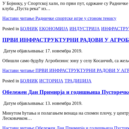
У Бојнику, у Спортској хали, по први пут, одржане су Радничк
клуба „Пуста река“ из…
Настави читање
Радничке спортске игре у стоном тенису
Posted in
БОЈНИК
ЕКОНОМИЈА
ИНДУСТРИЈА
ИНФРАСТРУ
ПРВИ ИНФРАСТРУКТУРНИ РАДОВИ У АГРО
Датум објављивања:
17. новембра 2019.
Обишли само будућу Агробизнис зону у селу Косанчић, са жељо
Настави читање
ПРВИ ИНФРАСТРУКТУРНИ РАДОВИ У АГ
Posted in
БОЈНИК
ИСТОРИЈА
ТРАДИЦИЈА
Обележен Дан Примирја и годишњица Пусторечке
Датум објављивања:
13. новембра 2019.
Минутом ћутања и полагањем венаца на спомен плочу, у центру
Лесковачком…
Настави читање
Обележен Дан Примирја и годишњица Пустореч