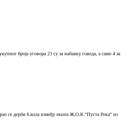
упног броја уговора 23 су за набавку говеда, а само 4 за
рао се дерби 6.кола између екипа Ж.О.К.“Пуста Река“ из