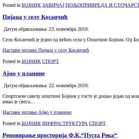
Posted in
БОЈНИК
ЗАВИЧАЈ
ПОЉОПРИВРЕДА И СТОЧАРС
Пијаца у селу Косанчић
Датум објављивања:
23. новембра 2019.
Село Косанчић је једно од већих села у Општини Бојник. Од Бо
Настави читање
Пијаца у селу Косанчић
Posted in
БОЈНИК
СПОРТ
Ајмо у планине
Датум објављивања:
22. новембра 2019.
Спортском савезу општине Бојник у госте је дошао један од мл
имао је свега…
Настави читање
Ајмо у планине
Posted in
БОЈНИК
ИНФРАСТРУКТУРА
СПОРТ
Реновирање просторија Ф.К.“Пуста Река“