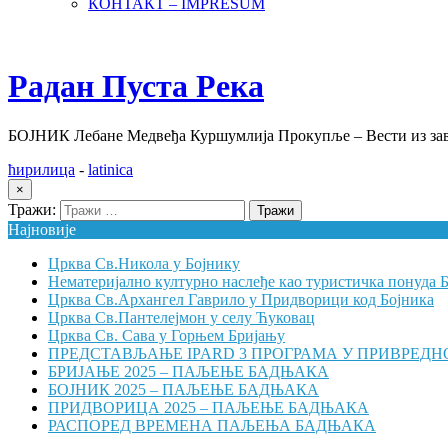
КОНТАКТ – IMPRESUM
Радан Пуста Река
БОЈНИК Лебане Медвеђа Куршумлија Прокупље – Вести из зав
ћирилица
-
latinica
×
Тражи:
Најновије
Црква Св.Никола у Бојнику
Нематеријално културно наслеђе као туристичка понуда 
Црква Св.Архангел Гаврило у Придворици код Бојника
Црква Св.Пантелејмон у селу Ћуковац
Црква Св. Сава у Горњем Бријању
ПРЕДСТАВЉАЊЕ IPARD 3 ПРОГРАМА У ПРИВРЕДН
БРИЈАЊЕ 2025 – ПАЉЕЊЕ БАДЊАКА
БОЈНИК 2025 – ПАЉЕЊЕ БАДЊАКА
ПРИДВОРИЦА 2025 – ПАЉЕЊЕ БАДЊАКА
РАСПОРЕД ВРЕМЕНА ПАЉЕЊА БАДЊАКА