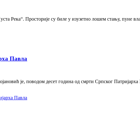
ста Река“. Просторије су биле у изузетно лошем стању, пуне влаг
арха Павла
јановић је, поводом десет година од смрти Српског Патријарха П
ијарха Павла