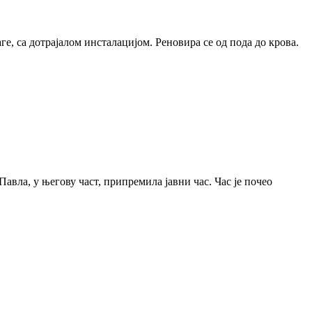
е, са дотрајалом инсталацијом. Реновира се од пода до крова.
авла, у његову част, припремила јавни час. Час је почео