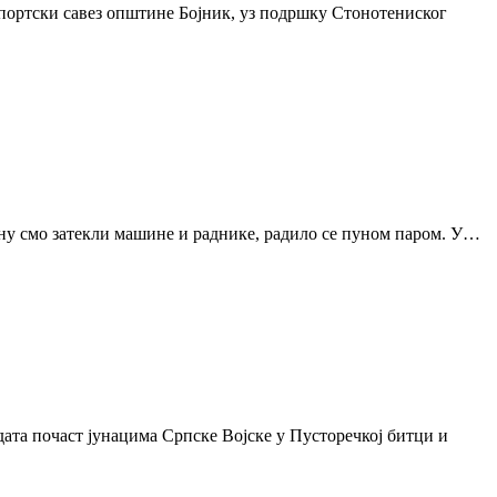
 Спортски савез општине Бојник, уз подршку Стонотениског
ену смо затекли машине и раднике, радило се пуном паром. У…
ата почаст јунацима Српске Војске у Пусторечкој битци и