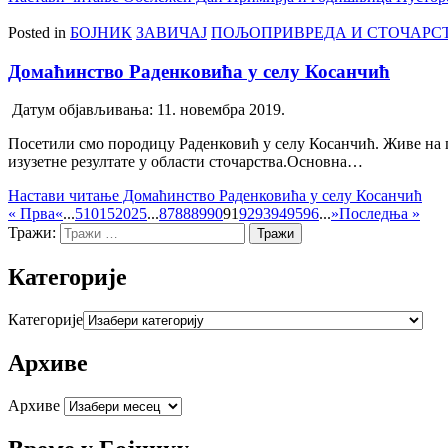
Posted in
БОЈНИК
ЗАВИЧАЈ
ПОЉОПРИВРЕДА И СТОЧАРС
Домаћинство Раденковића у селу Косанчић
Датум објављивања:
11. новембра 2019.
Посетили смо породицу Раденковић у селу Косанчић. Живе на п
изузетне резултате у области сточарства.Основна…
Настави читање
Домаћинство Раденковића у селу Косанчић
« Прва
«
...
5
10
15
20
25
...
87
88
89
90
91
92
93
94
95
96
...
»
Последња »
Тражи:
Категорије
Категорије
Архиве
Архиве