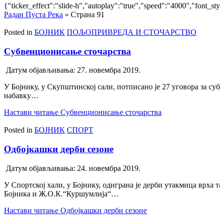
{"ticker_effect":"slide-h","autoplay":"true","speed":"4000","font_st
Радан Пуста Река
»
Страна 91
Posted in
БОЈНИК
ПОЉОПРИВРЕДА И СТОЧАРСТВО
Субвенционисање сточарства
Датум објављивања:
27. новембра 2019.
У Бојнику, у Скупштинској сали, потписано је 27 уговора за су
набавку…
Настави читање
Субвенционисање сточарства
Posted in
БОЈНИК
СПОРТ
Одбојкашки дерби сезоне
Датум објављивања:
24. новембра 2019.
У Спортској хали, у Бојнику, одиграна је дерби утакмица врха 
Бојника и Ж.О.К.“Куршумлија“…
Настави читање
Одбојкашки дерби сезоне