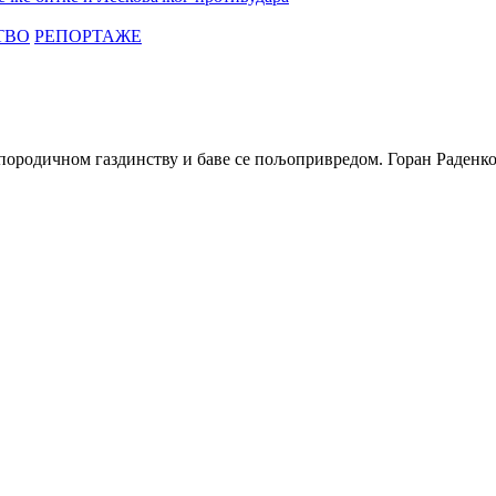
ТВО
РЕПОРТАЖЕ
ородичном газдинству и баве се пољопривредом. Горан Раденков