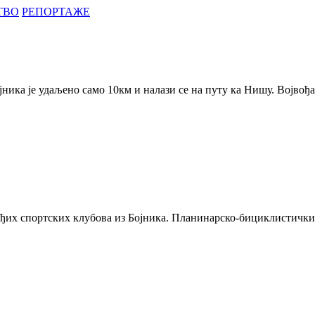
ТВО
РЕПОРТАЖЕ
јника је удаљено само 10км и налази се на путу ка Нишу. Војвођ
ађих спортских клубова из Бојника. Планинарско-бициклистички 