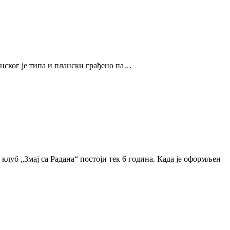
анског је типа и плански грађено па…
клуб „Змај са Радана“ постоји тек 6 година. Када је оформљен