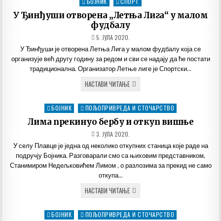
БОЈНИК
СПОРТ
Posted
7.
ЈУЛИ,
in
У Ђинђуши отворена „Летња Лига“ у малом
ДАН
УСТАНКА
фудбалу
ДАТУМ
5. ЈУЛА 2020.
ОБЈАВЉИВАЊА:
У Ђинђуши је отворена Летња Лига у малом фудбалу која се
организује већ другу годину за редом и сви се надају да ће постати
традиционална. Организатор Летње лиге је Спортски…
У
НАСТАВИ ЧИТАЊЕ
ЂИНЂУШИ
ОТВОРЕНА
„ЛЕТЊА
БОЈНИК
ПОЉОПРИВРЕДА И СТОЧАРСТВО
Posted
ЛИГА“
У
in
Лима прекинуо бербу и откуп вишње
МАЛОМ
ФУДБАЛУ
ДАТУМ
3. ЈУЛА 2020.
ОБЈАВЉИВАЊА:
У селу Плавце је једна од неколико откупних станица које раде на
подручју Бојника. Разговарали смо са њиховим представником,
Станимиром Недељковићем Лимом , о разлозима за прекид не само
откупа…
ЛИМА
НАСТАВИ ЧИТАЊЕ
ПРЕКИНУО
БЕРБУ
И
БОЈНИК
ПОЉОПРИВРЕДА И СТОЧАРСТВО
Posted
ОТКУП