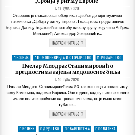
„Србија у ритму Европе“
ДАТУМ
13. ЈУЛА 2020.
ОБЈАВЉИВАЊА:
Отворено је гласање за победника највећег дечијег музичког
такмичења „Србија у ритму Европе“. Гласајте за представнике
Бојника, Даницу Бејатовић и пратећу плесну групу, коју чине Анђела
Миљковић, Александар Зекировић и…
ПОЧЕЛО
НАСТАВИ ЧИТАЊЕ
ЈЕ
ГЛАСАЊЕ
ЗА
БОЈНИК
ПОЉОПРИВРЕДА И СТОЧАРСТВО
ПЧЕЛАРСТВО
Posted
ПОБЕДНИКА
ТАКМИЧЕЊА
in
Пчелар Миодраг Станимировић о
„СРБИЈА
У
предностима гајења медоносног биља
РИТМУ
ЕВРОПЕ“
ДАТУМ
10. ЈУЛА 2020.
ОБЈАВЉИВАЊА:
Пчелар Миодраг Станимировић има 50-так кошница и пчелињак у
селу Каменица, надомак Бојника. Ове године, кад су његове колеге
имале велике проблеме са тровањем пчела, он је имао мале
губитке….
ПЧЕЛАР
НАСТАВИ ЧИТАЊЕ
МИОДРАГ
СТАНИМИРОВИЋ
О
БОЈНИК
ДРУШТВО
ОБАВЕШТЕЊА
ПОЛИТИКА
Posted
ПРЕДНОСТИМА
ГАЈЕЊА
in