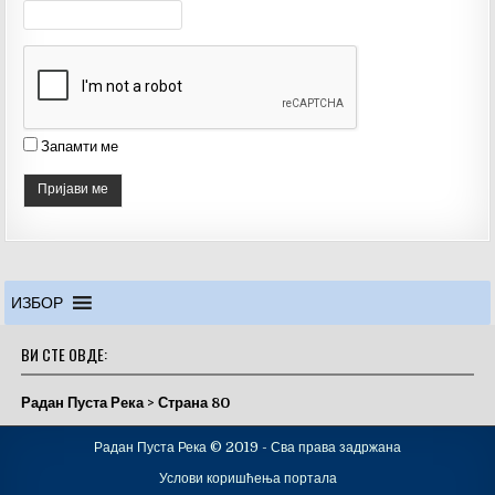
n
el
Запамти ме
ИЗБОР
ВИ СТЕ ОВДЕ:
Радан Пуста Река
>
Страна 80
Радан Пуста Река © 2019 - Сва права задржана
Услови коришћења портала