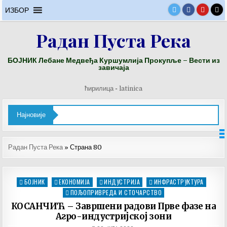
Skip
ИЗБОР
to
content
Радан Пуста Река
БОЈНИК Лебане Медвеђа Куршумлија Прокупље – Вести из
завичаја
ћирилица
-
latinica
Најновије
Радан Пуста Река
»
Страна 80
БОЈНИК
ЕКОНОМИЈА
ИНДУСТРИЈА
ИНФРАСТРУКТУРА
Posted
in
ПОЉОПРИВРЕДА И СТОЧАРСТВО
КОСАНЧИЋ – Завршени радови Прве фазе на
Агро-индустријској зони