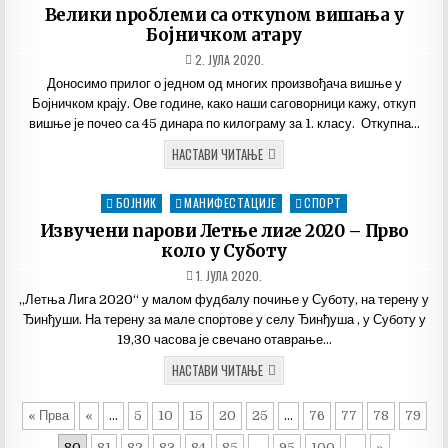
ВИШЊЕ
in
Велики проблеми са откупом вишања у
Бојничком атару
ДАТУМ
2. ЈУЛА 2020.
ОБЈАВЉИВАЊА:
Доносимо прилог о једном од многих произвођача вишње у
Бојничком крају. Ове године, како наши саговорници кажу, откуп
вишње је почео са 45 динара по килограму за 1. класу. Откупна…
ВЕЛИКИ
НАСТАВИ ЧИТАЊЕ
ПРОБЛЕМИ
СА
ОТКУПОМ
БОЈНИК
МАНИФЕСТАЦИЈЕ
СПОРТ
Posted
ВИШАЊА
У
in
Извучени парови Летње лиге 2020 – Прво
БОЈНИЧКОМ
АТАРУ
коло у Суботу
ДАТУМ
1. ЈУЛА 2020.
ОБЈАВЉИВАЊА:
„Летња Лига 2020“ у малом фудбалу почиње у Суботу, на терену у
Ђинђуши. На терену за мале спортове у селу Ђинђуша , у Суботу у
19,30 часова је свечано отаврање…
ИЗВУЧЕНИ
НАСТАВИ ЧИТАЊЕ
ПАРОВИ
ЛЕТЊЕ
ЛИГЕ
« Прва
«
...
5
10
15
20
25
...
76
77
78
79
2020
–
ПРВО
80
81
82
83
84
85
...
95
100
...
»