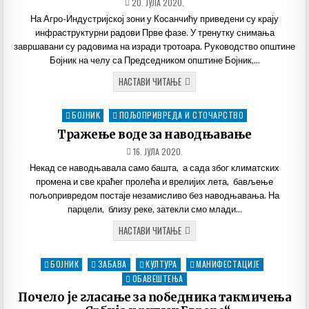
ДАТУМ
20. ЈУЛА 2020.
ОБЈАВЉИВАЊА:
На Агро-Индустријској зони у Косанчићу приведени су крају
инфраструктурни радови Прве фазе. У тренутку снимања
завршавани су радовима на изради тротоара. Руководство општине
Бојник на челу са Председником општине Бојник,…
КОСАНЧИЋ
НАСТАВИ ЧИТАЊЕ
–
ЗАВРШЕНИ
РАДОВИ
БОЈНИК
ПОЉОПРИВРЕДА И СТОЧАРСТВО
Posted
ПРВЕ
ФАЗЕ
in
Тражење воде за наводњавање
НА
АГРО-
ДАТУМ
16. ЈУЛА 2020.
ИНДУСТРИЈСКОЈ
ОБЈАВЉИВАЊА:
ЗОНИ
Некад се наводњавала само башта, а сада због климатских
промена и све краћег пролећа и врелијих лета, бављење
пољопривредом постаје незамисливо без наводњавања. На
парцели, близу реке, затекли смо млади…
ТРАЖЕЊЕ
НАСТАВИ ЧИТАЊЕ
ВОДЕ
ЗА
НАВОДЊАВАЊЕ
БОЈНИК
ЗАБАВА
КУЛТУРА
МАНИФЕСТАЦИЈЕ
Posted
in
ОБАВЕШТЕЊА
Почело је гласање за победника такмичења