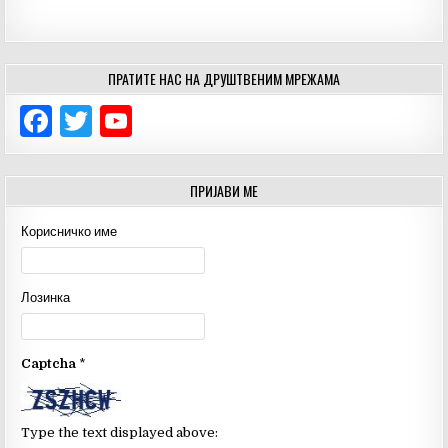
ПРАТИТЕ НАС НА ДРУШТВЕНИМ МРЕЖАМА
F
T
Y
a
w
o
c
it
u
ПРИЈАВИ МЕ
e
te
T
Корисничко име
b
r
u
o
b
Лозинка
o
e
k
C
Captcha
*
h
a
n
Type the text displayed above: