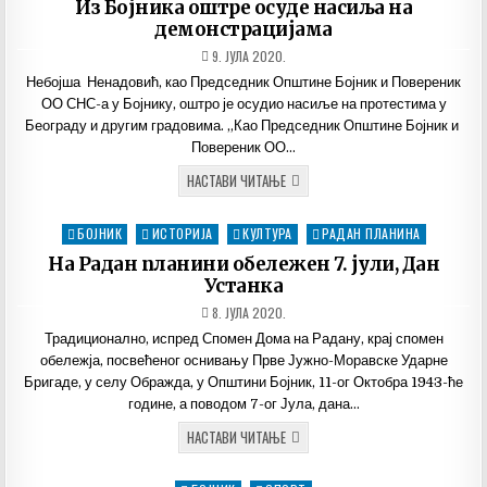
Из Бојника оштре осуде насиља на
МЕДОНОСНОГ
БИЉА
демонстрацијама
ДАТУМ
9. ЈУЛА 2020.
ОБЈАВЉИВАЊА:
Небојша Ненадовић, као Председник Општине Бојник и Повереник
ОО СНС-а у Бојнику, оштро је осудио насиље на протестима у
Београду и другим градовима. „Као Председник Општине Бојник и
Повереник ОО…
ИЗ
НАСТАВИ ЧИТАЊЕ
БОЈНИКА
ОШТРЕ
ОСУДЕ
БОЈНИК
ИСТОРИЈА
КУЛТУРА
РАДАН ПЛАНИНА
Posted
НАСИЉА
НА
in
На Радан планини обележен 7. јули, Дан
ДЕМОНСТРАЦИЈАМА
Устанка
ДАТУМ
8. ЈУЛА 2020.
ОБЈАВЉИВАЊА:
Традиционално, испред Спомен Дома на Радану, крај спомен
обележја, посвећеног оснивању Прве Јужно-Моравске Ударне
Бригаде, у селу Ображда, у Општини Бојник, 11-ог Октобра 1943-ће
године, а поводом 7-ог Јула, дана…
НА
НАСТАВИ ЧИТАЊЕ
РАДАН
ПЛАНИНИ
ОБЕЛЕЖЕН