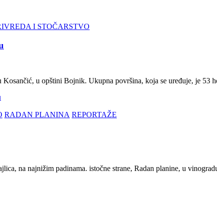
RIVREDA I STOČARSTVO
u
u Kosančić, u opštini Bojnik. Ukupna površina, koja se uređuje, je 53 
u
O
RADAN PLANINA
REPORTAŽE
ajlica, na najnižim padinama. istočne strane, Radan planine, u vinogra