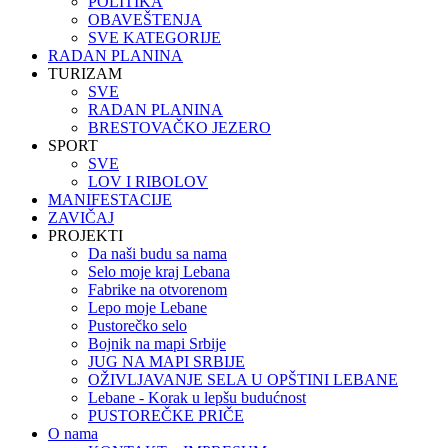
POLITIKA
OBAVEŠTENJA
SVE KATEGORIJE
RADAN PLANINA
TURIZAM
SVE
RADAN PLANINA
BRESTOVAČKO JEZERO
SPORT
SVE
LOV I RIBOLOV
MANIFESTACIJE
ZAVIČAJ
PROJEKTI
Da naši budu sa nama
Selo moje kraj Lebana
Fabrike na otvorenom
Lepo moje Lebane
Pustorečko selo
Bojnik na mapi Srbije
JUG NA MAPI SRBIJE
OŽIVLJAVANJE SELA U OPŠTINI LEBANE
Lebane - Korak u lepšu budućnost
PUSTOREČKE PRIČE
O nama