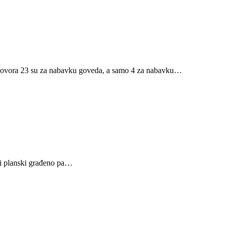
a ugovora 23 su za nabavku goveda, a samo 4 za nabavku…
 i planski građeno pa…