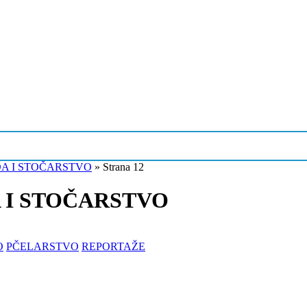
A I STOČARSTVO
»
Strana 12
A I STOČARSTVO
O
PČELARSTVO
REPORTAŽE