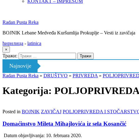
KONTAKT – IMPRESUM
Radan Pusta Reka
BOJNIK Lebane Medveđa Kuršumlija Prokuplje – Vesti iz zavičaja
ћирилица
-
latinica
×
Тражи:
Najnovije
Radan Pusta Reka
»
DRUŠTVO
»
PRIVREDA
»
POLJOPRIVRED
Kategorija: POLJOPRIVRED
Posted in
BOJNIK
ZAVIČAJ
POLJOPRIVREDA I STOČARSTV
Domaćinstvo Mileta Mihajlovića iz sela Kosančić
Datum objavljivanja:
10. februara 2020.