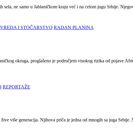
ih sela, ne samo u Jablaničkom kraju već i na celom jugu Srbije. Njegovi
IVREDA I STOČARSTVO
RADAN PLANINA
aničkog okruga, proglašeno je područjem visokog rizika od pojave Afrič
O
REPORTAŽE
ive više generacija. Njihova priča je jedna od mnogih sa juga Srbije. N