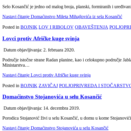
Selo Kosančić je jedno od malog broja, planski, formiranih i uređivan
Nastavi čitanje
Domaćinstvo Mileta Mihajlovića iz sela Kosančić
Posted in
BOJNIK
LOV I RIBOLOV
OBAVEŠTENJA
POLJOPR
Lovci protiv Afričke kuge svinja
Datum objavljivanja:
2. februara 2020.
Područje istočne strane Radan planine, kao i celokupno područje Jabl
Ministarstva…
Nastavi čitanje
Lovci protiv Afričke kuge svinja
Posted in
BOJNIK
ZAVIČAJ
POLJOPRIVREDA I STOČARSTV
Domaćinstvo Stojanovića u selu Kosančić
Datum objavljivanja:
14. decembra 2019.
Porodica Stojanović živi u selu Kosančić, u domu u kome Stojanovići ž
Nastavi čitanje
Domaćinstvo Stojanovića u selu Kosančić