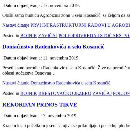
Datum objavljivanja:
17. novembra 2019.
Obišli samo buduću Agrobiznis zonu u selu Kosančić, sa željom da s
Nastavi čitanje
PRVI INFRASTRUKTURNI RADOVI U AGROBI
Posted in
BOJNIK
ZAVIČAJ
POLJOPRIVREDA I STOČARSTV
Domaćinstvo Radenkovića u selu Kosančić
Datum objavljivanja:
11. novembra 2019.
Posetili smo porodicu Radenković u selu Kosančić. Žive na porodično
oblasti stočarstva.Osnovna…
Nastavi čitanje
Domaćinstvo Radenkovića u selu Kosančić
Posted in
BOJNIK
BRESTOVAČKO JEZERO
ZAVIČAJ
POLJOP
REKORDAN PRINOS TIKVE
Datum objavljivanja:
7. novembra 2019.
Krajem leta i početkom jeseni sa njiva se prikupljaju i poslednji plod