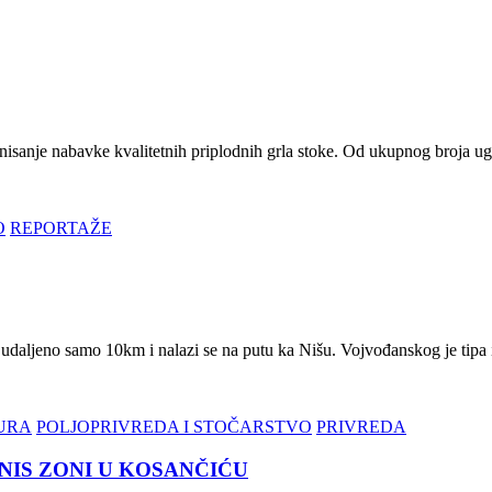
ionisanje nabavke kvalitetnih priplodnih grla stoke. Od ukupnog broj
O
REPORTAŽE
e udaljeno samo 10km i nalazi se na putu ka Nišu. Vojvođanskog je tipa
URA
POLJOPRIVREDA I STOČARSTVO
PRIVREDA
NIS ZONI U KOSANČIĆU