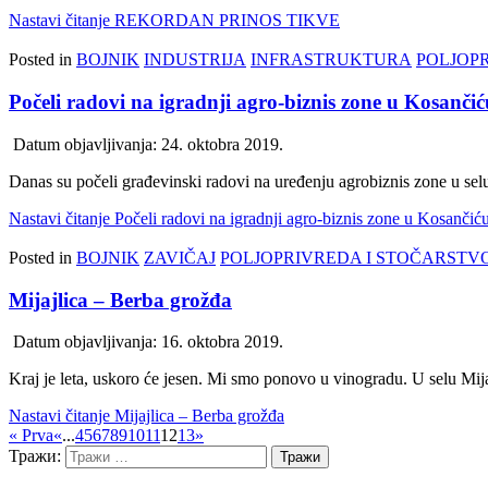
Nastavi čitanje
REKORDAN PRINOS TIKVE
Posted in
BOJNIK
INDUSTRIJA
INFRASTRUKTURA
POLJOP
Počeli radovi na igradnji agro-biznis zone u Kosančić
Datum objavljivanja:
24. oktobra 2019.
Danas su počeli građevinski radovi na uređenju agrobiznis zone u sel
Nastavi čitanje
Počeli radovi na igradnji agro-biznis zone u Kosančić
Posted in
BOJNIK
ZAVIČAJ
POLJOPRIVREDA I STOČARSTV
Mijajlica – Berba grožđa
Datum objavljivanja:
16. oktobra 2019.
Kraj je leta, uskoro će jesen. Mi smo ponovo u vinogradu. U selu Mij
Nastavi čitanje
Mijajlica – Berba grožđa
« Prva
«
...
4
5
6
7
8
9
10
11
12
13
»
Тражи: