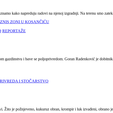
aznamo kako napreduju radovi na njenoj izgradnji. Na terenu smo zate
ZNIS ZONI U KOSANČIĆU
O
REPORTAŽE
m gazdinstvu i bave se poljoprivredom. Goran Radenković je dobitnik 
RIVREDA I STOČARSTVO
ovi. Žito je požnjeveno, kukuruz obran, krompir i luk izvađeni, obrano j