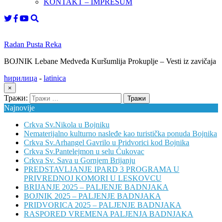
KONTAKT – IMPRESUM
Radan Pusta Reka
BOJNIK Lebane Medveđa Kuršumlija Prokuplje – Vesti iz zavičaja
ћирилица
-
latinica
×
Тражи:
Najnovije
Crkva Sv.Nikola u Bojniku
Nematerijalno kulturno nasleđe kao turistička ponuda Bojnika
Crkva Sv.Arhangel Gavrilo u Pridvorici kod Bojnika
Crkva Sv.Pantelejmon u selu Ćukovac
Crkva Sv. Sava u Gornjem Brijanju
PREDSTAVLJANJE IPARD 3 PROGRAMA U
PRIVREDNOJ KOMORI U LESKOVCU
BRIJANJE 2025 – PALJENJE BADNJAKA
BOJNIK 2025 – PALJENJE BADNJAKA
PRIDVORICA 2025 – PALJENJE BADNJAKA
RASPORED VREMENA PALJENJA BADNJAKA