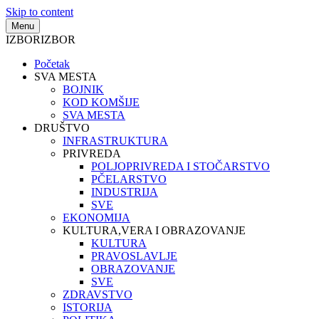
Skip to content
Menu
IZBOR
IZBOR
Početak
SVA MESTA
BOJNIK
KOD KOMŠIJE
SVA MESTA
DRUŠTVO
INFRASTRUKTURA
PRIVREDA
POLJOPRIVREDA I STOČARSTVO
PČELARSTVO
INDUSTRIJA
SVE
EKONOMIJA
KULTURA,VERA I OBRAZOVANJE
KULTURA
PRAVOSLAVLJE
OBRAZOVANJE
SVE
ZDRAVSTVO
ISTORIJA