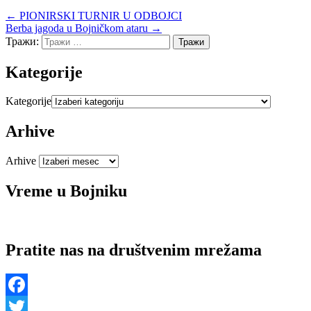
← PIONIRSKI TURNIR U ODBOJCI
Berba jagoda u Bojničkom ataru →
Тражи:
Kategorije
Kategorije
Arhive
Arhive
Vreme u Bojniku
Pratite nas na društvenim mrežama
Facebook