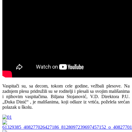
Vaspitači su, sa decom, tokom cele godine, vežbali plesove. Na
zadnjem plesu pridružili su se roditelji i plesali sa svojim mališanima
i njihovim vaspitačima. Biljana Stojanović, V.D. Direktora P.U.
„Đuka Dinić“ , je mališanima, koji odlaze iz vrtića, poželela srećan
polazak u školu.