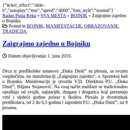
{"ticker_effect":"slide-
h","autoplay":"true","speed":"4000","font_style":"normal"}
Radan Pusta Reka
»
SVA MESTA
»
BOJNIK
»
Zaigrajmo zajedno
u Bojniku
Posted in
BOJNIK
,
MANIFESTACIJE
,
OBRAZOVANJE
,
TRADICIJA
Zaigrajmo zajedno u Bojniku
Datum objavljivanja:
1. juna 2019.
Deca iz predškolske ustanove „Đuka Dinić“ su plesala, sa svojim
vaspitačima, na manifestaciji „Zaigrajmo zajedno“, u Sportskoj hali
u Bojniku. Manifestaciju je otvorila V.D. Direktora P.U. „Đuka
Dinić“, Biljana Stojanović. Na ovaj način mališani se tradicionalno
opraštaju od svojih, najstarijih, drugara i drugarica koji prerastaju
vrtić i sledeće godine polaze u školicu. Plesalo je dvestotinak
predškolaca, od 2 do 6,5 godina i zaposleni P.U. „Đuka Dinić“, uz 9
pesama.