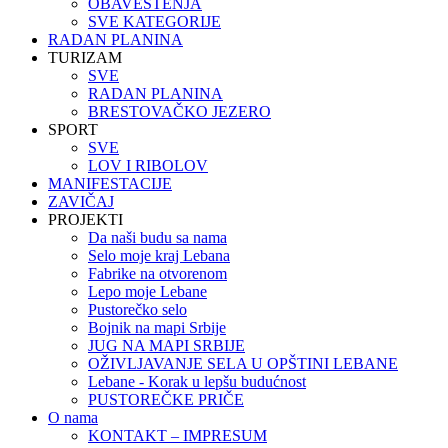
OBAVEŠTENJA
SVE KATEGORIJE
RADAN PLANINA
TURIZAM
SVE
RADAN PLANINA
BRESTOVAČKO JEZERO
SPORT
SVE
LOV I RIBOLOV
MANIFESTACIJE
ZAVIČAJ
PROJEKTI
Da naši budu sa nama
Selo moje kraj Lebana
Fabrike na otvorenom
Lepo moje Lebane
Pustorečko selo
Bojnik na mapi Srbije
JUG NA MAPI SRBIJE
OŽIVLJAVANJE SELA U OPŠTINI LEBANE
Lebane - Korak u lepšu budućnost
PUSTOREČKE PRIČE
O nama
KONTAKT – IMPRESUM