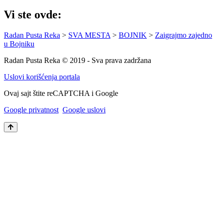
Vi ste ovde:
Radan Pusta Reka
>
SVA MESTA
>
BOJNIK
>
Zaigrajmo zajedno
u Bojniku
Radan Pusta Reka © 2019 - Sva prava zadržana
Uslovi korišćenja portala
Ovaj sajt štite reCAPTCHA i Google
Google privatnost
Google uslovi