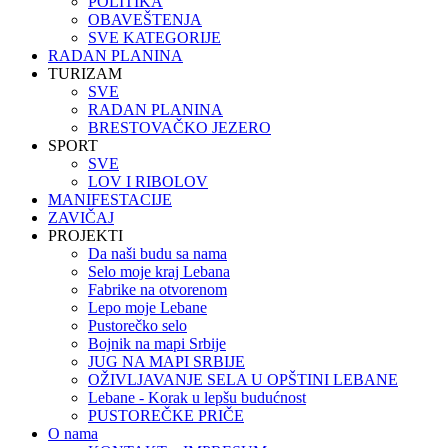
POLITIKA
OBAVEŠTENJA
SVE KATEGORIJE
RADAN PLANINA
TURIZAM
SVE
RADAN PLANINA
BRESTOVAČKO JEZERO
SPORT
SVE
LOV I RIBOLOV
MANIFESTACIJE
ZAVIČAJ
PROJEKTI
Da naši budu sa nama
Selo moje kraj Lebana
Fabrike na otvorenom
Lepo moje Lebane
Pustorečko selo
Bojnik na mapi Srbije
JUG NA MAPI SRBIJE
OŽIVLJAVANJE SELA U OPŠTINI LEBANE
Lebane - Korak u lepšu budućnost
PUSTOREČKE PRIČE
O nama