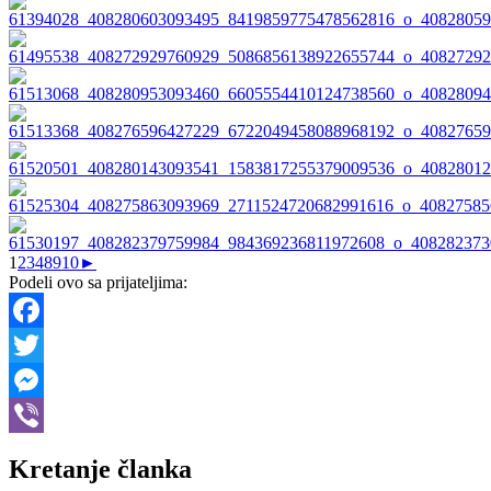
1
2
3
4
8
9
10
►
Podeli ovo sa prijateljima:
Facebook
Twitter
Messenger
Viber
Kretanje članka