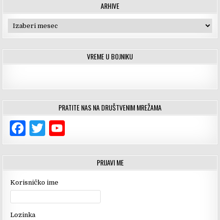
ARHIVE
Arhive
VREME U BOJNIKU
PRATITE NAS NA DRUŠTVENIM MREŽAMA
F
T
Y
a
w
o
c
it
u
PRIJAVI ME
e
te
T
Korisničko ime
b
r
u
o
b
Lozinka