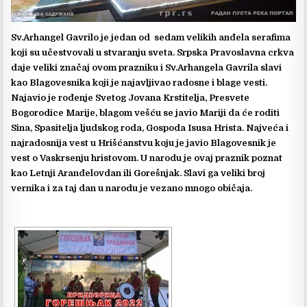
Sv.Arhangel Gavrilo je jedan od sedam velikih anđela serafima
koji su učestvovali u stvaranju sveta. Srpska Pravoslavna crkva
daje veliki značaj ovom prazniku i Sv.Arhangela Gavrila slavi
kao Blagovesnika koji je najavljivao radosne i blage vesti.
Najavio je rođenje Svetog Jovana Krstitelja, Presvete
Bogorodice Marije, blagom vešću se javio Mariji da će roditi
Sina, Spasitelja ljudskog roda, Gospoda Isusa Hrista. Najveća i
najradosnija vest u Hrišćanstvu koju je javio Blagovesnik je
vest o Vaskrsenju hristovom. U narodu je ovaj praznik poznat
kao Letnji Aranđelovdan ili Gorešnjak. Slavi ga veliki broj
vernika i za taj dan u narodu je vezano mnogo običaja.