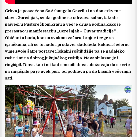
Crkva je posvećena Sv.Arhangelu Gavrilu i na dan crkvene
slave, Gorešnjak, svake godine se održava sabor, takođe
najveći u Pustorečkom kraju a već je druga godina kako je
prerastao u manifestaciju „Gorešnjak – Čuvar tradicije“ .
Obično tu budu, kao na svakom vašaru, brojne tezge sa
igračkama, ali se tu nađu i prodavci sladoleda, kokica, šećerne
vune,svoje šatre postave i lokalni roštiljdžije pa se nadaleko
raširi i miris dobrog južnjačkog roštilja. Nezaobilazan je i
ringišpil. Deca, kao i mi kad smo bili deca, obožavaju da se vrte
na ringišpilu pa je uvek pun, od podneva pa do kasnih večernjih
sati.