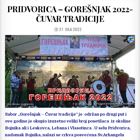
IN
PRIDVORICA – GOREŠNJAK 2022-
ČUVAR TRADICIJE
DATUM
27. JULA 2022.
OBJAVLJIVANJA:
Sabor „Gorešnjak – Čuvar tradicije“ je održan po drugi put i
ove godine je okupio izuzetno veliki broj posetilaca iz okoline
Bojnika ali i Leskovca, Lebana i Vlasotinca . U selu Pridvorica,
nadomak Bojnika, nalazi se crkva posvećena Sv.Arhangelu