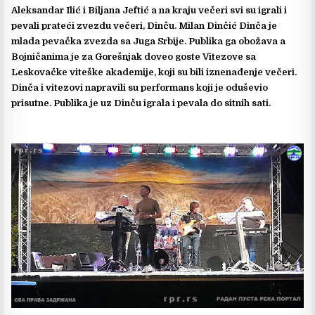
Aleksandar Ilić i Biljana Jeftić a na kraju večeri svi su igrali i
pevali prateći zvezdu večeri, Dinču. Milan Dinčić Dinča je
mlada pevačka zvezda sa Juga Srbije. Publika ga obožava a
Bojničanima je za Gorešnjak doveo goste Vitezove sa
Leskovačke viteške akademije, koji su bili iznenađenje večeri.
Dinča i vitezovi napravili su performans koji je oduševio
prisutne. Publika je uz Dinču igrala i pevala do sitnih sati.