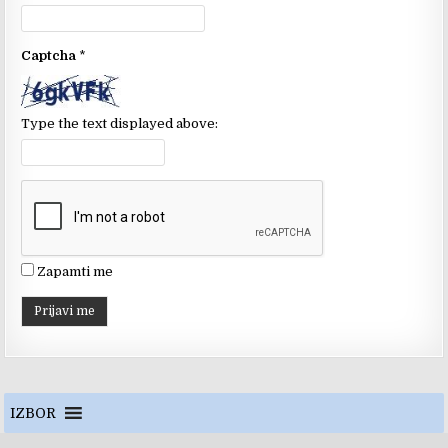
o
e
k
C
Captcha
*
h
a
n
Type the text displayed above:
n
el
Zapamti me
IZBOR