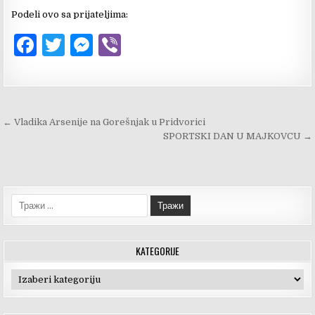
Podeli ovo sa prijateljima:
F
T
M
V
a
w
es
ib
c
it
se
er
e
te
n
Kretanje
← Vladika Arsenije na Gorešnjak u Pridvorici
b
r
g
članka
SPORTSKI DAN U MAJKOVCU →
o
er
o
k
Тражи:
KATEGORIJE
Kategorije