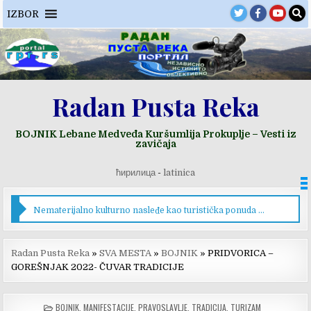
Skip
IZBOR
to
content
Radan Pusta Reka
BOJNIK Lebane Medveđa Kuršumlija Prokuplje – Vesti iz
zavičaja
ћирилица
-
latinica
Nematerijalno kulturno nasleđe kao turistička ponuda Bojnika
Radan Pusta Reka
»
SVA MESTA
»
BOJNIK
»
PRIDVORICA –
GOREŠNJAK 2022- ČUVAR TRADICIJE
POSTED
BOJNIK
,
MANIFESTACIJE
,
PRAVOSLAVLJE
,
TRADICIJA
,
TURIZAM