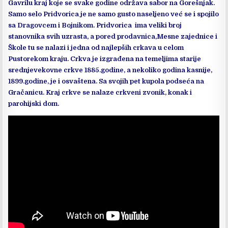
Gavrilu kraj koje se svake godine održava sabor na Gorešnjak.
Samo selo Pridvorica je ne samo gusto naseljeno već se i spojilo
sa Dragovcem i Bojnikom. Pridvorica ima veliki broj
stanovnika svih uzrasta, a pored prodavnica,Mesne zajednice i
Škole tu se nalazi i jedna od najlepših crkava u celom
Pustorekom kraju. Crkva je izgrađena na temeljima starije
srednjevekovne crkve 1885.godine, a nekoliko godina kasnije,
1899.godine, je i osvaštena. Sa svojih pet kupola podseća na
Gračanicu. Kraj crkve se nalaze crkveni zvonik, konak i
parohijski dom.