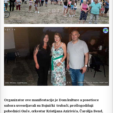
Organizator ove manifestacije je Dom kulture a posetioce
sabora uveseljavali su Bojnički trubači, prošlogodišnji
pobednici Guče, orkestar Kristijana Azirivića, Čarolija Bend,