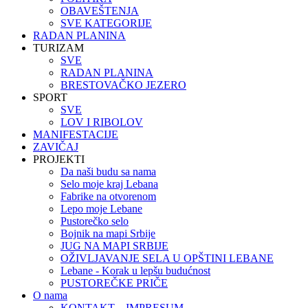
OBAVEŠTENJA
SVE KATEGORIJE
RADAN PLANINA
TURIZAM
SVE
RADAN PLANINA
BRESTOVAČKO JEZERO
SPORT
SVE
LOV I RIBOLOV
MANIFESTACIJE
ZAVIČAJ
PROJEKTI
Da naši budu sa nama
Selo moje kraj Lebana
Fabrike na otvorenom
Lepo moje Lebane
Pustorečko selo
Bojnik na mapi Srbije
JUG NA MAPI SRBIJE
OŽIVLJAVANJE SELA U OPŠTINI LEBANE
Lebane - Korak u lepšu budućnost
PUSTOREČKE PRIČE
O nama
KONTAKT – IMPRESUM