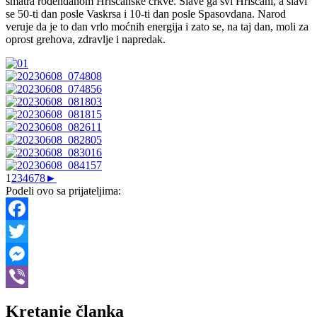
smatra rođendanom Hrišćanske crkve. Slave ga svi Hrišćani, a slavi
se 50-ti dan posle Vaskrsa i 10-ti dan posle Spasovdana. Narod
veruje da je to dan vrlo moćnih energija i zato se, na taj dan, moli za
oprost grehova, zdravlje i napredak.
1
2
3
4
6
7
8
►
Podeli ovo sa prijateljima:
Facebook
Twitter
Messenger
Viber
Kretanje članka