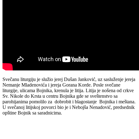
Svečanu liturgiju je služio jerej Dušan Janković, uz sasluženje jereja
Nemanje Mladenovića i jereja Gorana Korde. Posle svečane
liturgije, ulicama Bojnika, krenula je litija. Litija je nošena od crkve
Sv. Nikole do Krsta u centru Bojnika gde se sveštenstvo sa
parohijanima pomolilo za dobrobit i blagostanje Bojnika i meštana.
U svečanoj litijskoj povorci bio je i Nebojša Nenadović, predsednik
opštine Bojnik sa saradnicima.