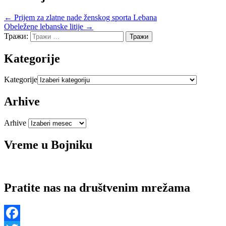
← Prijem za zlatne nade ženskog sporta Lebana
Obeležene lebanske litije →
Тражи:
Kategorije
Kategorije
Arhive
Arhive
Vreme u Bojniku
Pratite nas na društvenim mrežama