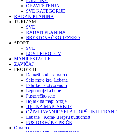
POLITIKA
OBAVEŠTENJA
SVE KATEGORIJE
RADAN PLANINA
TURIZAM
SVE
RADAN PLANINA
BRESTOVAČKO JEZERO
SPORT
SVE
LOV I RIBOLOV
MANIFESTACIJE
ZAVIČAJ
PROJEKTI
Da naši budu sa nama
Selo moje kraj Lebana
Fabrike na otvorenom
Lepo moje Lebane
Pustorečko selo
Bojnik na mapi Srbije
JUG NA MAPI SRBIJE
OŽIVLJAVANJE SELA U OPŠTINI LEBANE
Lebane - Korak u lepšu budućnost
PUSTOREČKE PRIČE
O nama