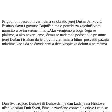
Prigodnom besedom vernicima se obratio jerej Dušan Janković,
čestitao slavu i govorio Bojničanima o potrebi za zajedništvom
naročito u ovim vremenima. „Ako verujemo u boga,čega se
plašimo, a ako neverujemo, čemu se nadamo“ podsetio je prisutne
jerej Dušan i istakao da je u ovim vremenima bitno posvetiti pažnju
mladima kao i da se čovek ceni a dete vaspitava delom a ne rečima.
Dan Sv. Trojice, Duhovi ili Duhovdan je dan kada je na Hristove
učenike sišao Duh Sveti, čime je završeno osnivanje crkve i zato se