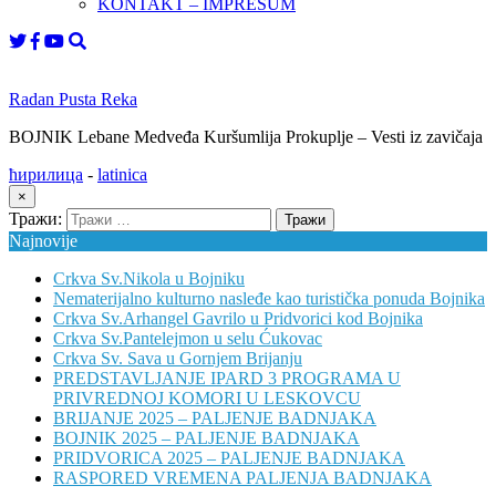
KONTAKT – IMPRESUM
Radan Pusta Reka
BOJNIK Lebane Medveđa Kuršumlija Prokuplje – Vesti iz zavičaja
ћирилица
-
latinica
×
Тражи:
Najnovije
Crkva Sv.Nikola u Bojniku
Nematerijalno kulturno nasleđe kao turistička ponuda Bojnika
Crkva Sv.Arhangel Gavrilo u Pridvorici kod Bojnika
Crkva Sv.Pantelejmon u selu Ćukovac
Crkva Sv. Sava u Gornjem Brijanju
PREDSTAVLJANJE IPARD 3 PROGRAMA U
PRIVREDNOJ KOMORI U LESKOVCU
BRIJANJE 2025 – PALJENJE BADNJAKA
BOJNIK 2025 – PALJENJE BADNJAKA
PRIDVORICA 2025 – PALJENJE BADNJAKA
RASPORED VREMENA PALJENJA BADNJAKA