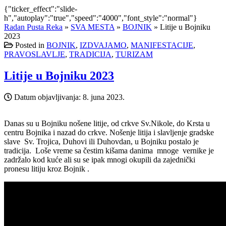
{"ticker_effect":"slide-
h","autoplay":"true","speed":"4000","font_style":"normal"}
Radan Pusta Reka
»
SVA MESTA
»
BOJNIK
»
Litije u Bojniku
2023
Posted in
BOJNIK
,
IZDVAJAMO
,
MANIFESTACIJE
,
PRAVOSLAVLJE
,
TRADICIJA
,
TURIZAM
Litije u Bojniku 2023
Datum objavljivanja:
8. juna 2023.
Danas su u Bojniku nošene litije, od crkve Sv.Nikole, do Krsta u
centru Bojnika i nazad do crkve. Nošenje litija i slavljenje gradske
slave Sv. Trojica, Duhovi ili Duhovdan, u Bojniku postalo je
tradicija. Loše vreme sa čestim kišama danima mnoge vernike je
zadržalo kod kuće ali su se ipak mnogi okupili da zajednički
pronesu litiju kroz Bojnik .