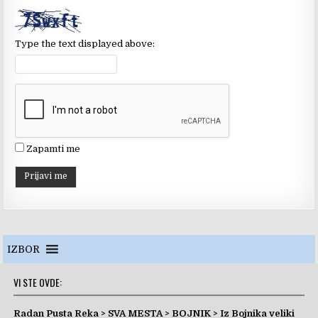
h
a
n
Type the text displayed above:
n
el
Zapamti me
IZBOR
VI STE OVDE:
Radan Pusta Reka
>
SVA MESTA
>
BOJNIK
>
Iz Bojnika veliki