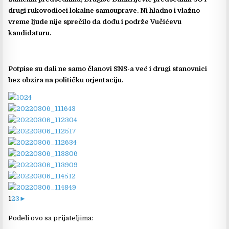
drugi rukovodioci lokalne samouprave. Ni hladno i vlažno
vreme ljude nije sprečilo da dođu i podrže Vučićevu
kandidaturu.
Potpise su dali ne samo članovi SNS-a već i drugi stanovnici
bez obzira na političku orjentaciju.
1
2
3
►
Podeli ovo sa prijateljima: