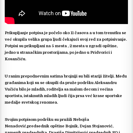
Prikupljanje potpisa je počelo oko 11 časova a u tom trenutku se
već okupila velika grupa ljudi čekajući svoj red za potpisivanje.
Potpisi su prikupljani na 5 mesta , 2 mesta u zgradi opštine,
jedno u stranačkim prostorijama, po jedno u Pridvorici i
Kosančiću.
U ranim prepodnevnim satima brojniji su bili stariji žitelji. Među
građanima koji su se okupili da pruže podršku Aleksandru
Vučiću bilo je mladih, roditelja sa malom decom i većina
sportista, istaknutih mladih ljudi čija prsa već krase sportske
medalje svetskog renomea.
Svojim potpisom podršku su pružili Nebojša
Nenadović,predsednik opštine Bojnik, Dejan Stojanović,
zamenik predsednika, Dragiše Dimitrijević predsednik SO i