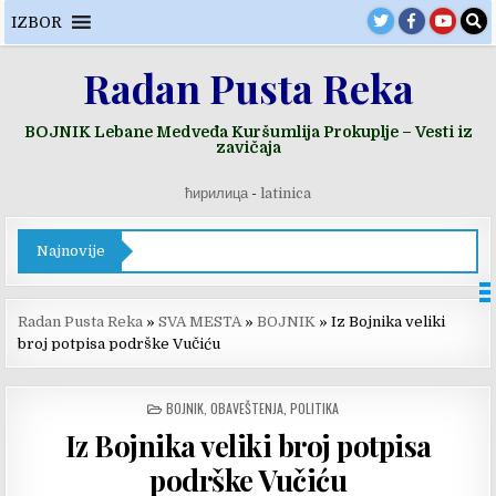
Skip
IZBOR
to
content
Radan Pusta Reka
BOJNIK Lebane Medveđa Kuršumlija Prokuplje – Vesti iz
zavičaja
ћирилица
-
latinica
Najnovije
Radan Pusta Reka
»
SVA MESTA
»
BOJNIK
»
Iz Bojnika veliki
broj potpisa podrške Vučiću
POSTED
BOJNIK
,
OBAVEŠTENJA
,
POLITIKA
IN
Iz Bojnika veliki broj potpisa
podrške Vučiću