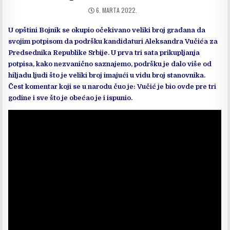
DATUM
6. MARTA 2022.
OBJAVLJIVANJA:
U opštini Bojnik se okupio očekivano veliki broj građana da
svojim potpisom da podršku kandidaturi Aleksandra Vučića za
Predsednika Republike Srbije. U prva tri sata prikupljanja
potpisa, kako nezvanično saznajemo, podršku je dalo više od
hiljadu ljudi što je veliki broj imajući u vidu broj stanovnika.
Čest komentar koji se u narodu čuo je: Vučić je bio ovde pre tri
godine i sve što je obećao je i ispunio.