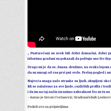
„ Pustorečani su uvek bili dobri domaćini, dobri pr
izborima građani su pokazali da poštuju ono što Sr
Drago mi je da se, danas, družimo, na ovako lepom 
da su mnogi od vas prvi put ovde. Prelep pogled i am
Najveća snaga naše stranke su ljudi, okupljeni oko
Mi se zalažemo za sve ljude, različitih profila i 
i da im na taj način izrazimo zahvalnost što su tu uz
– kazao je Goran Cvetanović, Gradonačelnik Leskov
Podeli ovo sa prijateljima: