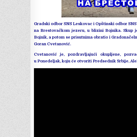
Gradski odbor SNS Leskovac i Opštinski odbor SNS B
na Brestovačkom jezeru, u blizini Bojnika. Skup 
Bojnik, a potom se prisutnima obratio i Gradonače
Goran Cvetanović.
Cvetanović je, pozdravljajući okupljene, pozv
u
Ponedeljak, koju će otvoriti Predsednik Srbije, Al