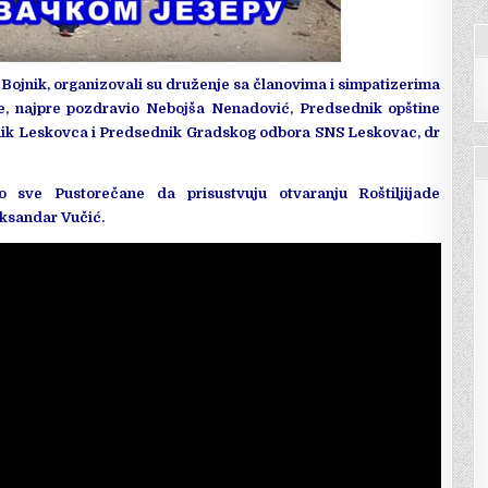
ojnik, organizovali su druženje sa članovima i simpatizerima
je, najpre pozdravio Nebojša Nenadović, Predsednik opštine
lnik Leskovca i Predsednik Gradskog odbora SNS Leskovac, dr
ao sve Pustorečane da prisustvuju otvaranju Roštiljijade
eksandar Vučić.