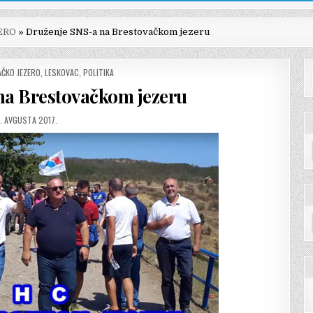
ERO
»
Druženje SNS-a na Brestovačkom jezeru
ČKO JEZERO
,
LESKOVAC
,
POLITIKA
na Brestovačkom jezeru
ATUM
. AVGUSTA 2017.
JAVLJIVANJA: