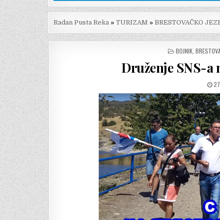
Radan Pusta Reka
»
TURIZAM
»
BRESTOVAČKO JEZ
POSTED
BOJNIK
,
BRESTOVA
IN
Druženje SNS-a 
D
27
OB