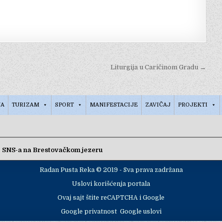
Liturgija u Caričinom Gradu →
NA
TURIZAM
SPORT
MANIFESTACIJE
ZAVIČAJ
PROJEKTI
 SNS-a na Brestovačkom jezeru
Radan Pusta Reka © 2019 - Sva prava zadržana
Uslovi korišćenja portala
Ovaj sajt štite reCAPTCHA i Google
Google privatnost
Google uslovi