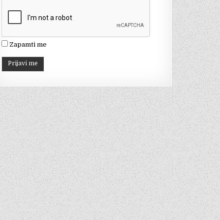
el
Zapamti me