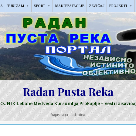
NA
TURIZAM
SPORT
MANIFESTACIJE
ZAVIČAJ
PROJEKTI
Radan Pusta Reka
OJNIK Lebane Medveđa Kuršumlija Prokuplje – Vesti iz zaviča
ћирилица
-
latinica
uristička ponuda Bojnika