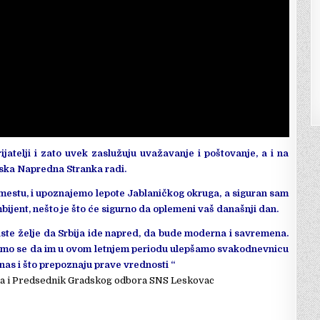
ijatelji i zato uvek zaslužuju uvažavanje i poštovanje, a i na
pska Napredna Stranka radi.
mestu, i upoznajemo lepote Jablaničkog okruga, a siguran sam
bijent, nešto je što će sigurno da oplemeni vaš današnji dan.
 iste želje da Srbija ide napred, da bude moderna i savremena.
trudimo se da im u ovom letnjem periodu ulepšamo svakodnevnicu
 nas i što prepoznaju prave vrednosti “
ca i Predsednik Gradskog odbora SNS Leskovac