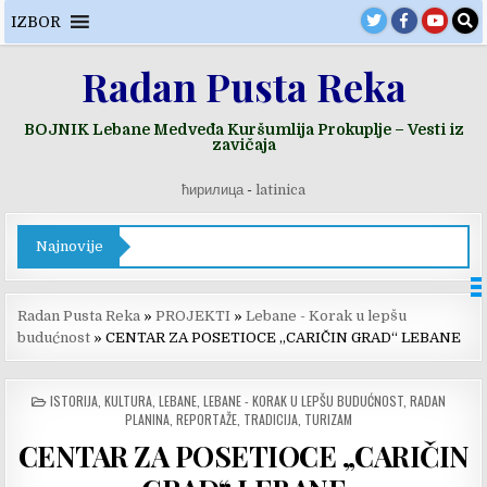
Skip
IZBOR
to
content
Radan Pusta Reka
BOJNIK Lebane Medveđa Kuršumlija Prokuplje – Vesti iz
zavičaja
ћирилица
-
latinica
Najnovije
Radan Pusta Reka
»
PROJEKTI
»
Lebane - Korak u lepšu
budućnost
»
CENTAR ZA POSETIOCE „CARIČIN GRAD“ LEBANE
POSTED
ISTORIJA
,
KULTURA
,
LEBANE
,
LEBANE - KORAK U LEPŠU BUDUĆNOST
,
RADAN
IN
PLANINA
,
REPORTAŽE
,
TRADICIJA
,
TURIZAM
CENTAR ZA POSETIOCE „CARIČIN