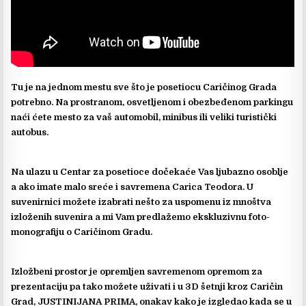
Tu je na jednom mestu sve što je posetiocu Caričinog Grada
potrebno. Na prostranom, osvetljenom i obezbeđenom parkingu
naći ćete mesto za vaš automobil, minibus ili veliki turistički
autobus.
Na ulazu u Centar za posetioce dočekaće Vas ljubazno osoblje
a ako imate malo sreće i savremena Carica Teodora. U
suvenirnici možete izabrati nešto za uspomenu iz mnoštva
izloženih suvenira a mi Vam predlažemo ekskluzivnu foto-
monografiju o Caričinom Gradu.
Izložbeni prostor je opremljen savremenom opremom za
prezentaciju pa tako možete uživati i u 3D šetnji kroz Caričin
Grad, JUSTINIJANA PRIMA, onakav kako je izgledao kada se u