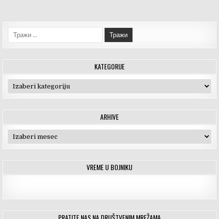
o
er
o
k
Тражи:
KATEGORIJE
Kategorije
ARHIVE
Arhive
VREME U BOJNIKU
PRATITE NAS NA DRUŠTVENIM MREŽAMA