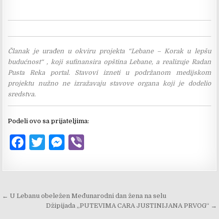
Članak je urađen u okviru projekta “Lebane – Korak u lepšu
budućnost“ , koji sufinansira opština Lebane, a realizuje Radan
Pusta Reka portal. Stavovi izneti u podržanom medijskom
projektu nužno ne izražavaju stavove organa koji je dodelio
sredstva.
Podeli ovo sa prijateljima:
F
T
M
V
a
w
es
ib
c
it
se
er
e
te
n
Kretanje
← U Lebanu obeležen Međunarodni dan žena na selu
b
r
g
članka
Džipijada „PUTEVIMA CARA JUSTINIJANA PRVOG“ →