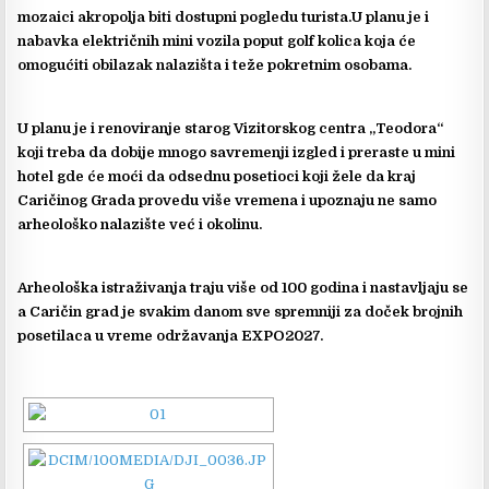
mozaici akropolja biti dostupni pogledu turista.U planu je i
nabavka električnih mini vozila poput golf kolica koja će
omogućiti obilazak nalazišta i teže pokretnim osobama.
U planu je i renoviranje starog Vizitorskog centra „Teodora“
koji treba da dobije mnogo savremenji izgled i preraste u mini
hotel gde će moći da odsednu posetioci koji žele da kraj
Caričinog Grada provedu više vremena i upoznaju ne samo
arheološko nalazište već i okolinu.
Arheološka istraživanja traju više od 100 godina i nastavljaju se
a Caričin grad je svakim danom sve spremniji za doček brojnih
posetilaca u vreme održavanja EXPO2027.