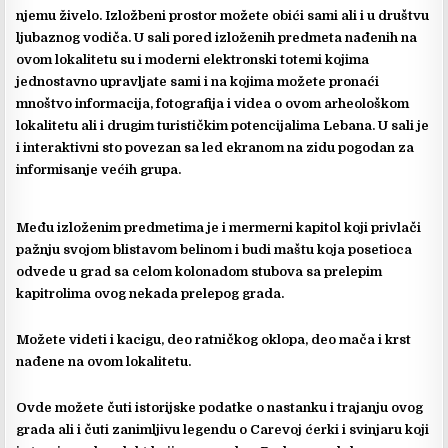
njemu živelo. Izložbeni prostor možete obići sami ali i u društvu
ljubaznog vodiča. U sali pored izloženih predmeta nađenih na
ovom lokalitetu su i moderni elektronski totemi kojima
jednostavno upravljate sami i na kojima možete pronaći
mnoštvo informacija, fotografija i videa o ovom arheološkom
lokalitetu ali i drugim turističkim potencijalima Lebana. U sali je
i interaktivni sto povezan sa led ekranom na zidu pogodan za
informisanje većih grupa.
Među izloženim predmetima je i mermerni kapitol koji privlači
pažnju svojom blistavom belinom i budi maštu koja posetioca
odvede u grad sa celom kolonadom stubova sa prelepim
kapitrolima ovog nekada prelepog grada.
Možete videti i kacigu, deo ratničkog oklopa, deo mača i krst
nađene na ovom lokalitetu.
Ovde možete čuti istorijske podatke o nastanku i trajanju ovog
grada ali i čuti zanimljivu legendu o Carevoj ćerki i svinjaru koji