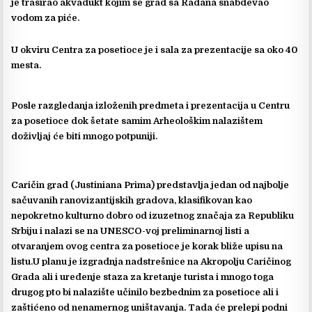
je trasirao akvadukt kojim se grad sa Radana snabdevao
vodom za piće.
U okviru Centra za posetioce je i sala za prezentacije sa oko 40
mesta.
Posle razgledanja izloženih predmeta i prezentacija u Centru
za posetioce dok šetate samim Arheološkim nalazištem
doživljaj će biti mnogo potpuniji.
Caričin grad (Justiniana Prima) predstavlja jedan od najbolje
sačuvanih ranovizantijskih gradova, klasifikovan kao
nepokretno kulturno dobro od izuzetnog značaja za Republiku
Srbiju i nalazi se na UNESCO-voj preliminarnoj listi a
otvaranjem ovog centra za posetioce je korak bliže upisu na
listu.U planu je izgradnja nadstrešnice na Akropolju Caričinog
Grada ali i uređenje staza za kretanje turista i mnogo toga
drugog pto bi nalazište učinilo bezbednim za posetioce ali i
zaštićeno od nenamernog uništavanja. Tada će prelepi podni