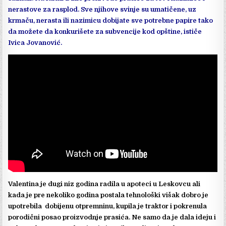
nerastove za rasplod. Sve njihove svinje su umatičene, uz
krmaču, nerasta ili nazimicu dobijate sve potrebne papire tako
da možete da konkurišete za subvencije kod opštine, ističe
Ivica Jovanović.
Valentina je dugi niz godina radila u apoteci u Leskovcu ali
kada je pre nekoliko godina postala tehnološki višak dobro je
upotrebila dobijenu otpremninu, kupila je traktor i pokrenula
porodični posao proizvodnje prasića. Ne samo da je dala ideju i