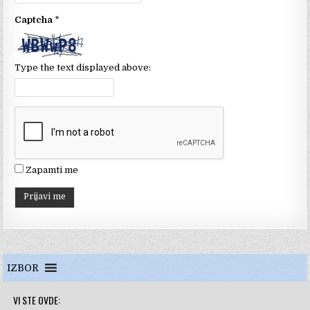
k
C
Captcha
*
h
a
n
Type the text displayed above:
n
el
Zapamti me
IZBOR
VI STE OVDE: