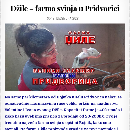
IN
Džile – farma svinja u Pridvorici
DATUM
12. DECEMBRA 2021.
OBJAVLJIVANJA:
Na samo par kilometara od Bojnika u selu Pridvorica nalazi se
odgajivačnica,farma,svinja rase veliki jorkšir na gazdinstvu
Valentine i Ivana zvanog Džile. Kapacitet farme je 40 krmača i
kako kažu uvek ima prasića za prodaju od 20-200kg. Ovo je
trenutno najveća farma svinja u opštini Bojnik, kako smo
saznali. Na farmi Džile proizvode prasiće za tov i nazimice i