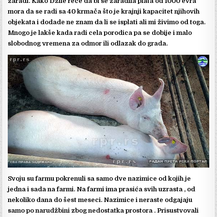
zaradi. Kako Džile reče da bi se zaradila plata od 1000 evra
mora da se radi sa 40 krmača što je krajnji kapacitet njihovih
objekata i dodade ne znam da li se isplati ali mi živimo od toga.
Mnogo je lakše kada radi cela porodica pa se dobije i malo
slobodnog vremena za odmor ili odlazak do grada.
Svoju su farmu pokrenuli sa samo dve nazimice od kojih je
jedna i sada na farmi. Na farmi ima prasića svih uzrasta , od
nekoliko dana do šest meseci. Nazimice i neraste odgajaju
samo po narudžbini zbog nedostatka prostora . Prisustvovali