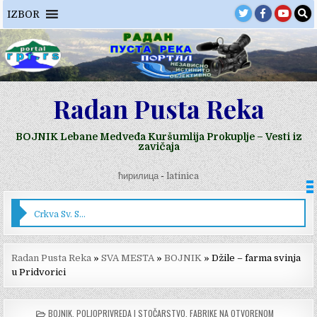
Skip
IZBOR
to
content
Radan Pusta Reka
BOJNIK Lebane Medveđa Kuršumlija Prokuplje – Vesti iz
zavičaja
ћирилица
-
latinica
PREDSTAVLJANJE IPARD 3 PROGRAMA U PRIVREDNOJ KOMORI U LESKOVCU
Radan Pusta Reka
»
SVA MESTA
»
BOJNIK
»
Džile – farma svinja
u Pridvorici
POSTED
BOJNIK
,
POLJOPRIVREDA I STOČARSTVO
,
FABRIKE NA OTVORENOM