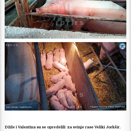
Džile i Valentina su se opredelili za svinje rase Veliki Jorkšir.