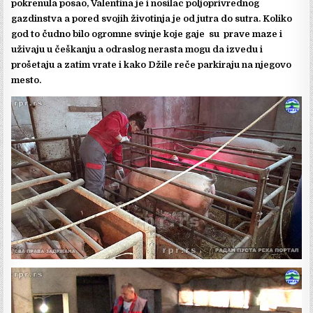
pokrenula posao, Valentina je i nosilac poljoprivrednog
gazdinstva a pored svojih životinja je od jutra do sutra. Koliko
god to čudno bilo ogromne svinje koje gaje su prave maze i
uživaju u češkanju a odraslog nerasta mogu da izvedu i
prošetaju a zatim vrate i kako Džile reče parkiraju na njegovo
mesto.