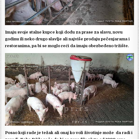
Imaju svoje stalne kupce koji dođu za prase za slavu, novu
godinu ili neko drugo slavlje ali najviše prodaju pečenjarama i
restoranima, pa bi se moglo reći da imaju obezbeđeno tržište.
Posao koji rade je težak ali onaj ko voli životinje može da radi i