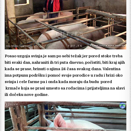
Posao uzgoja svinja je sam po sebi težak jer pored stoke treba
biti svaki dan, nahraniti ih tri puta dnevno, počistiti, biti kraj njih
kada se prase, brinuti o njima 24 časa svakog dana. Valentina
ima potpunu podršku i pomoć svoje porodice u radu i brizi oko
svinja i cele farme pa i onda kada moraju da budu pored
krmače koja se prasi umesto sa rođacima i prijateljima na slavi
ili dočeku nove godine.