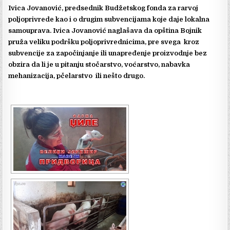
Ivica Jovanović, predsednik Budžetskog fonda za rarvoj
poljoprivrede kao i o drugim subvencijama koje daje lokalna
samouprava. Ivica Jovanović naglašava da opština Bojnik
pruža veliku podršku poljoprivrednicima, pre svega kroz
subvencije za započinjanje ili unapređenje proizvodnje bez
obzira da li je u pitanju stočarstvo, voćarstvo, nabavka
mehanizacija, pčelarstvo ili nešto drugo.