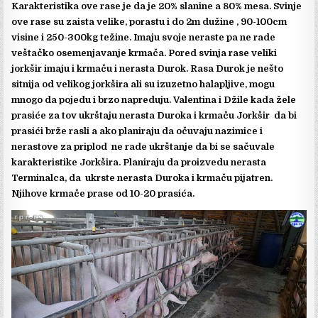
Karakteristika ove rase je da je 20% slanine a 80% mesa. Svinje
ove rase su zaista velike, porastu i do 2m dužine , 90-100cm
visine i 250-300kg težine. Imaju svoje neraste pa ne rade
veštačko osemenjavanje krmača. Pored svinja rase veliki
jorkšir imaju i krmaču i nerasta Durok. Rasa Durok je nešto
sitnija od velikog jorkšira ali su izuzetno halapljive, mogu
mnogo da pojedu i brzo napreduju. Valentina i Džile kada žele
prasiće za tov ukrštaju nerasta Duroka i krmaču Jorkšir da bi
prasići brže rasli a ako planiraju da očuvaju nazimice i
nerastove za priplod ne rade ukrštanje da bi se sačuvale
karakteristike Jorkšira. Planiraju da proizvedu nerasta
Terminalca, da ukrste nerasta Duroka i krmaču pijatren.
Njihove krmače prase od 10-20 prasića.