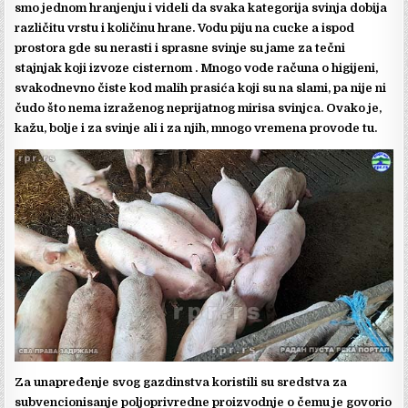
smo jednom hranjenju i videli da svaka kategorija svinja dobija
različitu vrstu i količinu hrane. Vodu piju na cucke a ispod
prostora gde su nerasti i sprasne svinje su jame za tečni
stajnjak koji izvoze cisternom . Mnogo vode računa o higijeni,
svakodnevno čiste kod malih prasića koji su na slami, pa nije ni
čudo što nema izraženog neprijatnog mirisa svinjca. Ovako je,
kažu, bolje i za svinje ali i za njih, mnogo vremena provode tu.
Za unapređenje svog gazdinstva koristili su sredstva za
subvencionisanje poljoprivredne proizvodnje o čemu je govorio