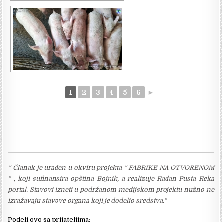
1
2
3
4
5
6
►
“ Članak je urađen u okviru projekta “ FABRIKE NA OTVORENOM
“ , koji sufinansira opština Bojnik, a realizuje Radan Pusta Reka
portal. Stavovi izneti u podržanom medijskom projektu nužno ne
izražavaju stavove organa koji je dodelio sredstva.“
Podeli ovo sa prijateljima: